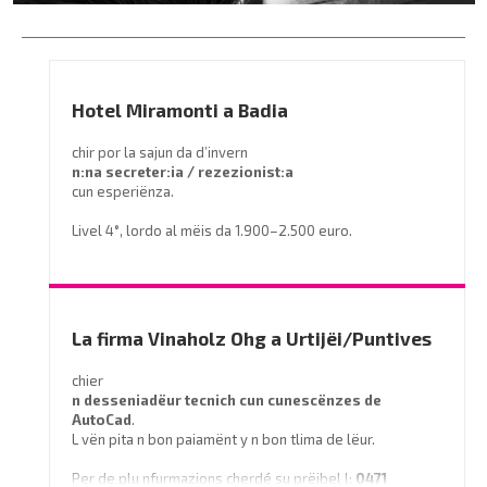
Hotel Miramonti a Badia
chir por la sajun da d’invern
n:na secreter:ia / rezezionist:a
cun esperiënza.
Livel 4°, lordo al mëis da 1.900–2.500 euro.
Prëibel mené le curriculum a
info@miramontihotel.it
o telefoné al
0471 839661
La firma Vinaholz Ohg a Urtijëi/Puntives
chier
n desseniadëur tecnich cun cunescënzes
de
AutoCad
.
L vën pita n bon paiamënt y n bon tlima de lëur.
Per de plu nfurmazions cherdé su prëibel l:
0471