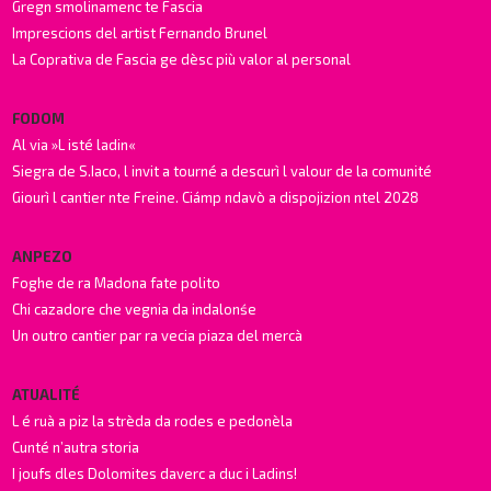
Gregn smolinamenc te Fascia
Imprescions del artist Fernando Brunel
La Coprativa de Fascia ge dèsc più valor al personal
FODOM
Al via »L isté ladin«
Siegra de S.Iaco, l invit a tourné a descurì l valour de la comunité
Giourì l cantier nte Freine. Ciámp ndavò a dispojizion ntel 2028
ANPEZO
Foghe de ra Madona fate polito
Chi cazadore che vegnia da indalonśe
Un outro cantier par ra vecia piaza del mercà
ATUALITÉ
L é ruà a piz la strèda da rodes e pedonèla
Cunté n’autra storia
I joufs dles Dolomites daverc a duc i Ladins!