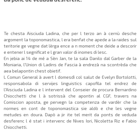
Te chesta Aisciuda Ladina, che per l terzo an à cernù desche
argoment la toponomastica, l era benfat che apede a la raides sul
teritorie ge vegne dat lèrga ence a n moment che deide a descorir
e entener l segnificat e l gran valor di inomes di lesc.
En jebia ai 14 de mé a Sèn Jan, te la sala Danilo dal Garber de la
Moniaria, l'Union di Ladins de Fascia à endrezà na scontrèda che
aea belapontin chest obietif.
L Comun General à avert l domesdì col salut de Evelyn Bortolotti,
responsabola di servijes linguistics capofila tel endrez de
l'Aisciuda Ladina e l intervent del Conseier de procura Bernardino
Chiocchetti che l à sotrissà che apontin al CGF, travers na
Comiscion aposta, ge pervegn la competenza de vardèr che la
normes en cont de toponomastica sie aldò e che les vegne
metudes en doura. Dapò a jir ite tel merit da ponts de veduda
desferenc l é stat i intervenc de Nives Iori, Nicoletta Riz e Fabio
Chiocchetti.