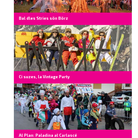
Bal dles Stries sön Börz
Ci suzes, la Vintage Party
Al Plan: Paladina al Carlascé