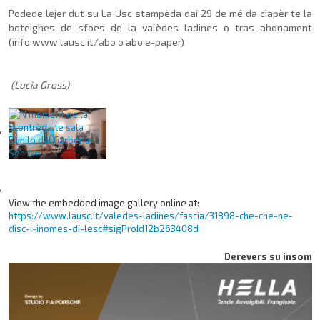
Podede lejer dut su La Usc stampèda dai 29 de mé da ciapèr te la
boteighes de sfoes de la valèdes ladines o tras abonament
(info:www.lausc.it/abo o abo e-paper)
(Lucia Gross)
View the embedded image gallery online at:
https://www.lausc.it/valedes-ladines/fascia/31898-che-che-ne-
disc-i-inomes-di-lesc#sigProId12b263408d
Derevers su insom