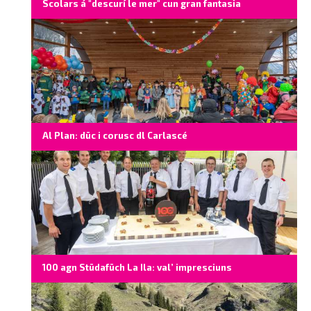
Scolars á "descurí le mer" cun gran fantasia
Al Plan: düc i corusc dl Carlascé
100 agn Stüdafüch La Ila: val’ impresciuns