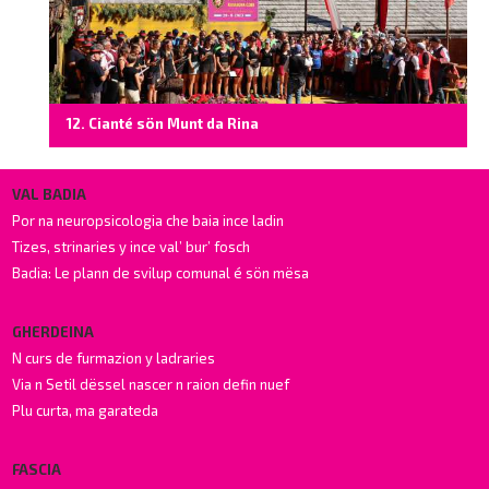
12. Cianté sön Munt da Rina
VAL BADIA
Por na neuropsicologia che baia ince ladin
Tizes, strinaries y ince val’ bur’ fosch
Badia: Le plann de svilup comunal é sön mësa
GHERDEINA
N curs de furmazion y ladraries
Via n Setil dëssel nascer n raion defin nuef
Plu curta, ma garateda
FASCIA