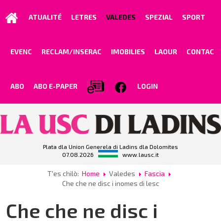
ATUALITÉ
LETRES
VALEDES
SPEZIAL
SPORT
EVENC
RECLAM/INSERAC
IMOBILIES
LAOUR
CONTAC
ABO
ABO E-PAPER
LOGIN
Plata dla Union Generela di Ladins dla Dolomites
07.08.2026
www.lausc.it
T'es chilò:
Home
Valedes
Fascia
Che che ne disc i inomes di lesc
Che che ne disc i