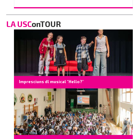
796350
o scrì na e-mail a
info@vinaholz.com
LA USC
onTOUR
Impresciuns dl musical "Hello?"