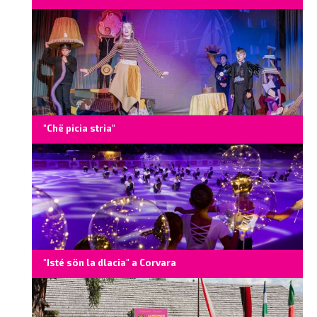
"Chë picia stria"
"Isté sön la dlacia" a Corvara