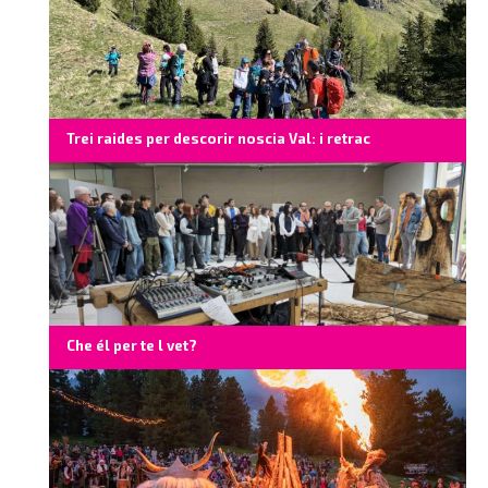
Trei raides per descorir noscia Val: i retrac
Che él per te l vet?