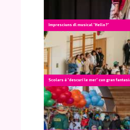
Impresciuns dl musical "Hello?"
Scolars á "descurí le mer" cun gran fantasi