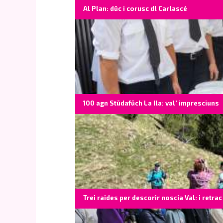
Al Plan: düc i corusc dl Carlascé
100 agn Stüdafüch La Ila: val’ impresciuns
Trei raides per descorir noscia Val: i retrac