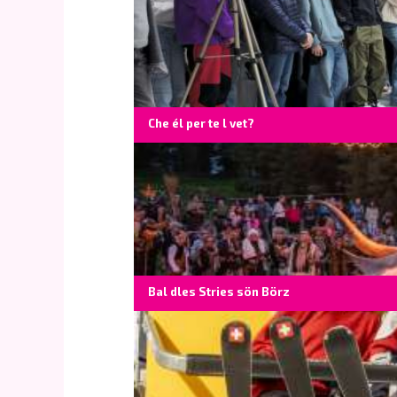
Che él per te l vet?
Bal dles Stries sön Börz