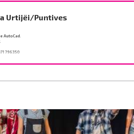
a Urtijëi/Puntives
de AutoCad
.
r.
471 796350