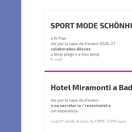
SPORT MODE SCHÖNH
a Al Plan
chir por la sajun da d’invern 2026/27
colaboradus:dësses
a tëmp plëgn o a mez temp.
E-mail:
info@sport-schoenhuber.com
- Tel. 0474 555141
Hotel Miramonti a Bad
chir por la sajun da d’invern
n:na secreter:ia / rezezionist:a
cun esperiënza.
Livel 4°, lordo al mëis da 1.900–2.500 euro.