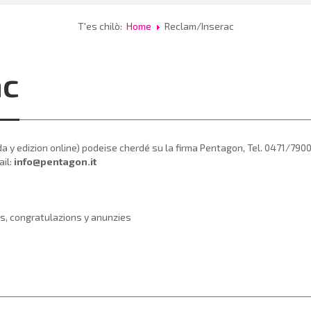
T'es chilò:
Home
Reclam/Inserac
ac
 y edizion online) podeise cherdé su la firma Pentagon, Tel. 0471/79005
il:
info@pentagon.it
ns, congratulazions y anunzies