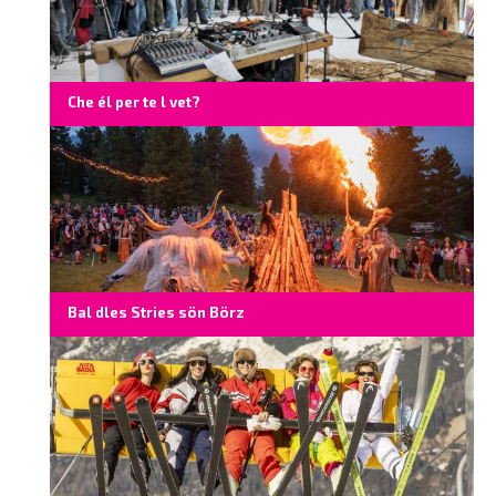
Che él per te l vet?
Bal dles Stries sön Börz