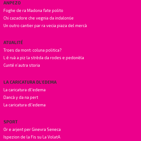
ANPEZO
Foghe de ra Madona fate polito
Chi cazadore che vegnia da indalonśe
Un outro cantier par ra vecia piaza del mercà
ATUALITÉ
Troes da mont: coluna politica?
L é ruà a piz la strèda da rodes e pedonèla
Cunté n’autra storia
LA CARICATURA DL'EDEMA
La caricatura dl'edema
Dancà y da na pert
La caricatura dl'edema
SPORT
Or e arjent per Ginevra Seneca
Ispezion de la Fis su La VolatA