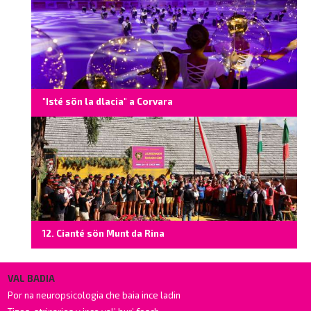
"Isté sön la dlacia" a Corvara
12. Cianté sön Munt da Rina
VAL BADIA
Por na neuropsicologia che baia ince ladin