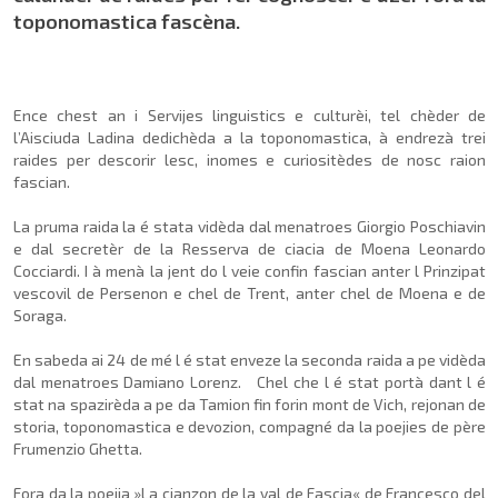
toponomastica fascèna.
Ence chest an i Servijes linguistics e culturèi, tel chèder de
l’Aisciuda Ladina dedichèda a la toponomastica, à endrezà trei
raides per descorir lesc, inomes e curiositèdes de nosc raion
fascian.
La pruma raida la é stata vidèda dal menatroes Giorgio Poschiavin
e dal secretèr de la Resserva de ciacia de Moena Leonardo
Cocciardi. I à menà la jent do l veie confin fascian anter l Prinzipat
vescovil de Persenon e chel de Trent, anter chel de Moena e de
Soraga.
En sabeda ai 24 de mé l é stat enveze la seconda raida a pe vidèda
dal menatroes Damiano Lorenz. Chel che l é stat portà dant l é
stat na spazirèda a pe da Tamion fin forin mont de Vich, rejonan de
storia, toponomastica e devozion, compagné da la poejies de père
Frumenzio Ghetta.
Fora da la poejia »La cianzon de la val de Fascia« de Francesco del