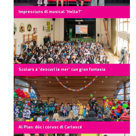
Impresciuns dl musical "Hello?"
Scolars á "descurí le mer" cun gran fantasia
Al Plan: düc i corusc dl Carlascé