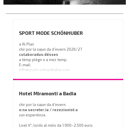
SPORT MODE SCHÖNHUBER
a Al Plan
chir por la sajun da d’invern 2026/27
colaboradus:dësses
a tëmp plëgn o a mez temp.
E-mail:
info@sport-schoenhuber.com
- Tel. 0474 555141
Hotel Miramonti a Badia
chir por la sajun da d’invern
n:na secreter:ia / rezezionist:a
cun esperiënza.
Livel 4°, lordo al mëis da 1.900–2.500 euro.