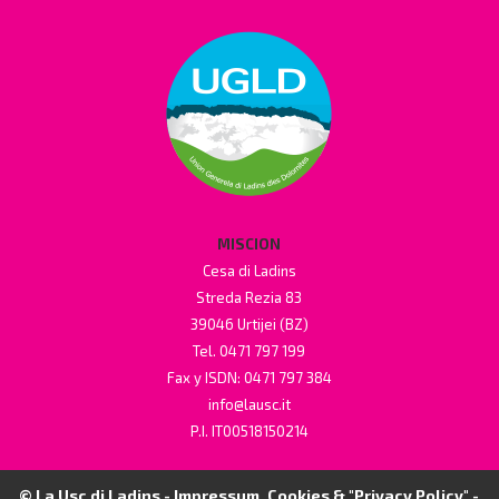
MISCION
Cesa di Ladins
Streda Rezia 83
39046 Urtijei (BZ)
Tel. 0471 797 199
Fax y ISDN: 0471 797 384
info@lausc.it
P.I. IT00518150214
© La Usc di Ladins -
Impressum, Cookies & "Privacy Policy"
-