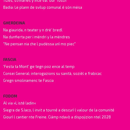
Tizes, strinaries y ince val’ bur’ fosch
Badia: Le plann de svilup comunal é sön mësa
GHERDEINA
Na giaurida, n teater y n drë’ bredl
Na dunfierta per i mëndri y la mëndres
"Ne pensan nia che l pudëssa unì mo piec"
FASCIA
'Festa ta Mont' ge tegn poz ence al temp
Consei General: interogazions su sanità, sozièl e frabicac
Gregn smolinamenc te Fascia
FODOM
Al via »L isté ladin«
Siegra de S.Iaco, l invit a tourné a descurì l valour de la comunité
Giourì l cantier nte Freine. Ciámp ndavò a dispojizion ntel 2028