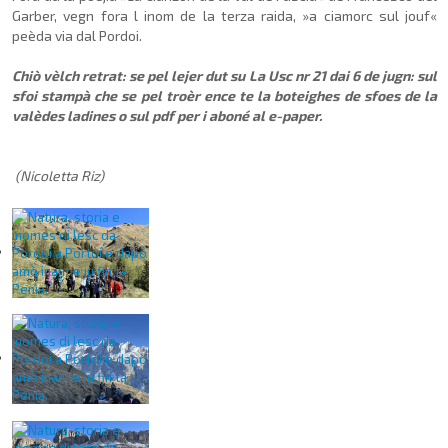
Garber, vegn fora l inom de la terza raida, »a ciamorc sul jouf«
peèda via dal Pordoi.
Chiò vèlch retrat: se pel lejer dut su La Usc
nr 21 dai 6 de jugn
: sul
sfoi stampà che se pel troèr ence te la boteighes de sfoes de la
valèdes ladines o sul pdf per i aboné al e-paper.
(Nicoletta Riz)