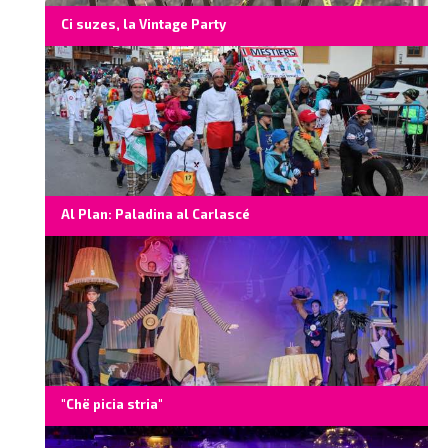
Ci suzes, la Vintage Party
Al Plan: Paladina al Carlascé
"Chë picia stria"