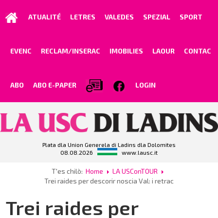
ATUALITÉ
LETRES
VALEDES
SPEZIAL
SPORT
EVENC
RECLAM/INSERAC
IMOBILIES
LAOUR
CONTAC
ABO
ABO E-PAPER
LOGIN
Plata dla Union Generela di Ladins dla Dolomites
08.08.2026
www.lausc.it
T'es chilò:
Home
LA USConTOUR
Trei raides per descorir noscia Val: i retrac
Trei raides per