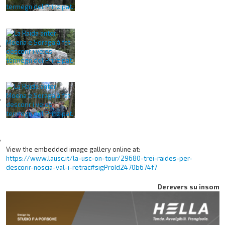
View the embedded image gallery online at:
https://www.lausc.it/la-usc-on-tour/29680-trei-raides-per-
descorir-noscia-val-i-retrac#sigProId2470b674f7
Derevers su insom