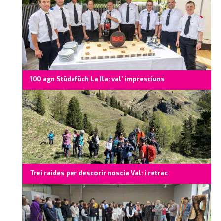
100 agn Stüdafüch La Ila: val’ impresciuns
Trei raides per descorir noscia Val: i retrac