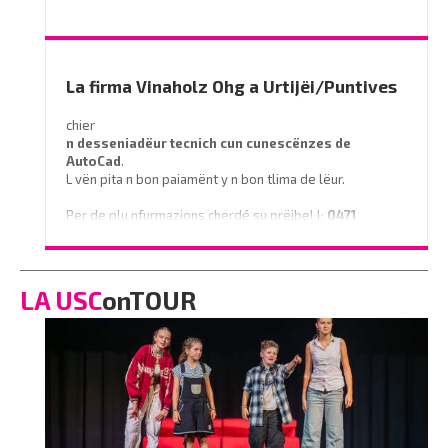
Prëibel mené le curriculum a
info@miramontihotel.it
o telefoné al
0471 839661
La firma Vinaholz Ohg a Urtijëi/Puntives
chier
n desseniadëur tecnich cun cunescënzes
de
AutoCad
.
L vën pita n bon paiamënt y n bon tlima de lëur.
Per de plu nfurmazions cherdé su prëibel l:
0471
796350
o scrì na e-mail a
info@vinaholz.com
LA USC
onTOUR