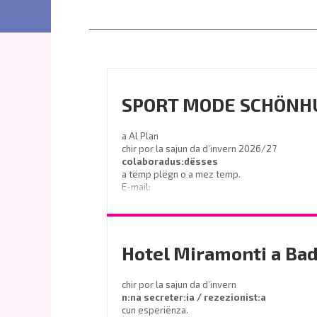
SPORT MODE SCHÖNH
a Al Plan
chir por la sajun da d’invern 2026/27
colaboradus:dësses
a tëmp plëgn o a mez temp.
E-mail:
info@sport-schoenhuber.com
- Tel. 0474 555141
Hotel Miramonti a Bad
chir por la sajun da d’invern
n:na secreter:ia / rezezionist:a
cun esperiënza.