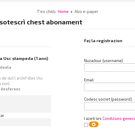
T'es chilò:
Home
Abo e-paper
er sotescrì chest abonament
Fej la registrazion
a Usc stampeda (1 ann)
Nuzadour (username)
ntuala
y de dut l archif dles Usc
Email
a sen)
i desferenc
Codesc socret (password)
car
I azeti les
Condiziuns gener