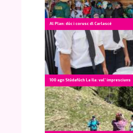
Al Plan: düc i corusc dl Carlascé
100 agn Stüdafüch La Ila: val’ impresciuns