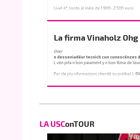
Livel 4°, lordo al mëis da 1.900–2.500 euro.
Prëibel mené le curriculum a
info@miramontihotel.it
La firma Vinaholz Ohg 
o telefoné al
0471 839661
chier
n desseniadëur tecnich cun cunescënzes
L vën pita n bon paiamënt y n bon tlima de lëu
Per de plu nfurmazions cherdé su prëibel l:
0
o scrì na e-mail a
info@vinaholz.com
LA USC
onTOUR