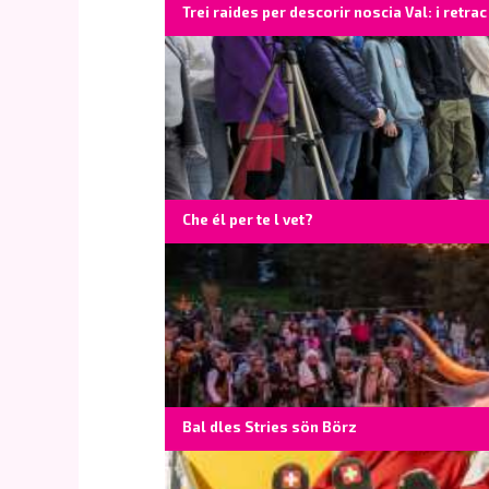
Trei raides per descorir noscia Val: i retrac
Che él per te l vet?
Bal dles Stries sön Börz