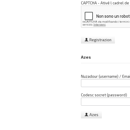
CAPTCHA - Ativé l cadrel de
Registrazion
Azes
Nuzadour (username) / Emai
Codesc socret (password)
Azes