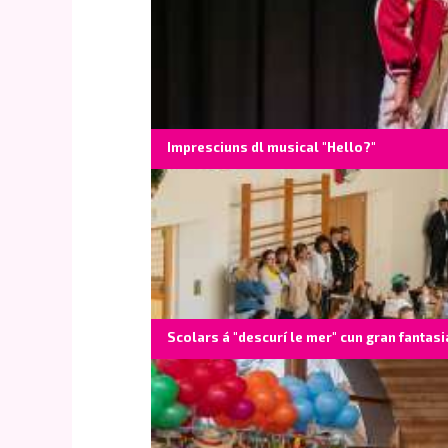
Impresciuns dl musical "Hello?"
Scolars á "descurí le mer" cun gran fantasi