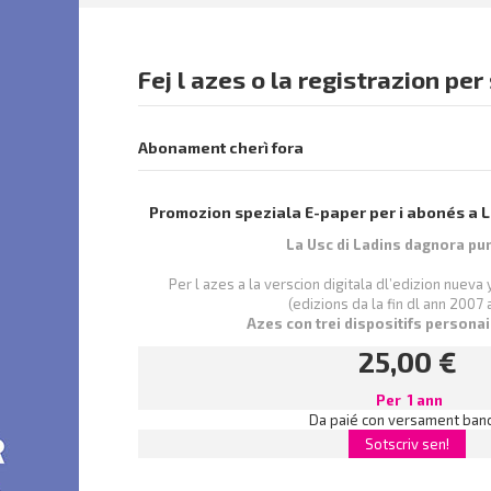
Fej l azes o la registrazion p
Abonament cherì fora
Promozion speziala E-paper per i abonés a L
La Usc di Ladins dagnora pu
Per l azes a la verscion digitala dl’edizion nueva 
(edizions da la fin dl ann 2007 
Azes con trei dispositifs persona
25,00
€
Per 1 ann
Da paié con versament ban
Sotscriv sen!