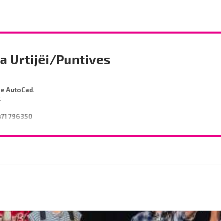
a Urtijëi/Puntives
de AutoCad
.
r.
471 796350