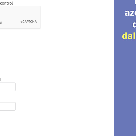
 control
l