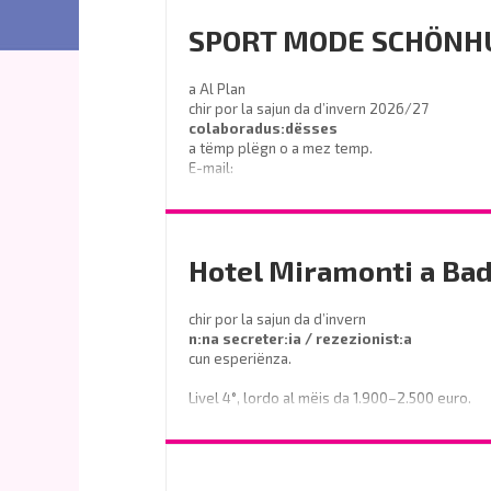
SPORT MODE SCHÖNH
a Al Plan
chir por la sajun da d’invern 2026/27
colaboradus:dësses
a tëmp plëgn o a mez temp.
E-mail:
info@sport-schoenhuber.com
- Tel. 0474 555141
Hotel Miramonti a Bad
chir por la sajun da d’invern
n:na secreter:ia / rezezionist:a
cun esperiënza.
Livel 4°, lordo al mëis da 1.900–2.500 euro.
Prëibel mené le curriculum a
info@miramontihotel.it