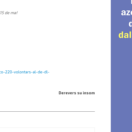
 15 de ma!
co-220-volontars-al-de-dl-
Derevers su insom