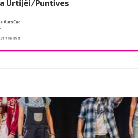
a Urtijëi/Puntives
de AutoCad
.
r.
471 796350