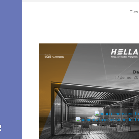
T'es
Da
17 de mei 2
Galaria ret
Grandeza scritu
Soci