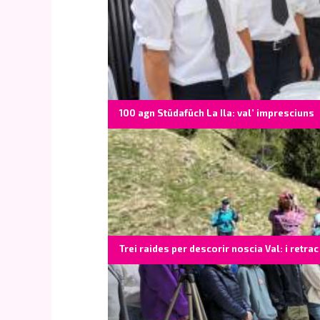
100 agn Stüdafüch La Ila: val’ impresciuns
Trei raides per descorir noscia Val: i retrac