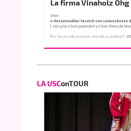
La firma Vinaholz Ohg 
o telefoné al
0471 839661
chier
n desseniadëur tecnich cun cunescënzes
L vën pita n bon paiamënt y n bon tlima de lëu
Per de plu nfurmazions cherdé su prëibel l:
0
o scrì na e-mail a
info@vinaholz.com
LA USC
onTOUR