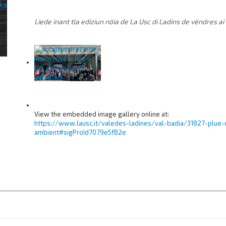
Liede inant tla ediziun nöia de La Usc di Ladins de vëndres ai
View the embedded image gallery online at:
https://www.lausc.it/valedes-ladines/val-badia/31827-plue-
ambient#sigProId7079e5f82e