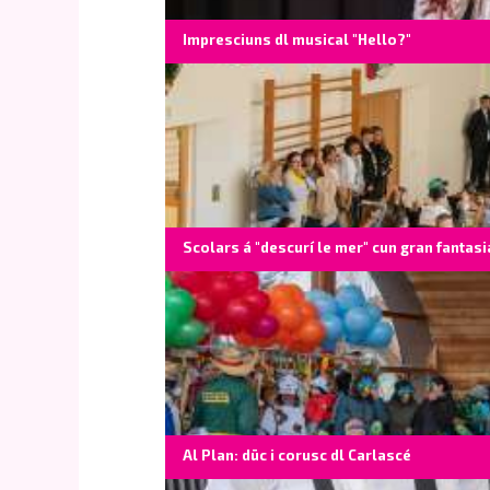
Impresciuns dl musical "Hello?"
Scolars á "descurí le mer" cun gran fantasi
Al Plan: düc i corusc dl Carlascé