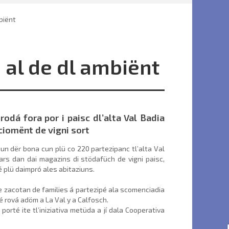
biënt
 al de dl ambiënt
rodá fora por i paisc dl’alta Val Badia
ciomënt de vigni sort
aziun dër bona cun plü co 220 partezipanc tl’alta Val
ars dan dai magazins di stödafüch de vigni paisc,
é plü daimpró ales abitaziuns.
ce zacotan de families á partezipé ala scomencia­dia
é rová adöm a La Val y a Calfosch.
 porté ite tl’iniziativa metüda a jí dala Cooperativa