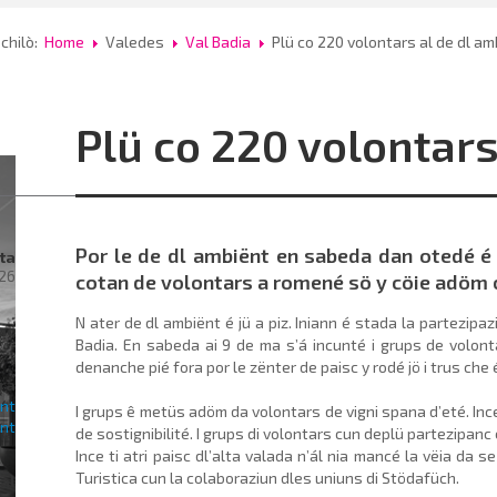
 chilò:
Home
Valedes
Val Badia
Plü co 220 volontars al de dl am
Plü co 220 volontars
Por le de dl ambiënt en sabeda dan otedé é 
ta
026
cotan de volontars a romené sö y cöie adöm 
N ater de dl ambiënt é jü a piz. Iniann é stada la partezip
rac
Badia. En sabeda ai 9 de ma s’á incunté i grups de volont
denanche pié fora por le zënter de paisc y rodé jö i trus che 
ra
I grups ê metüs adöm da volontars de vigni spana d’eté. In
de sostignibilité. I grups di volontars cun deplü partezipanc 
Ince ti atri paisc dl’alta valada n’ál nia mancé la vëia da se
Turistica cun la colaboraziun dles uniuns di Stöda­füch.
al