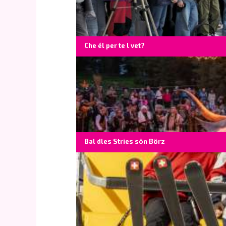
Che él per te l vet?
Bal dles Stries sön Börz