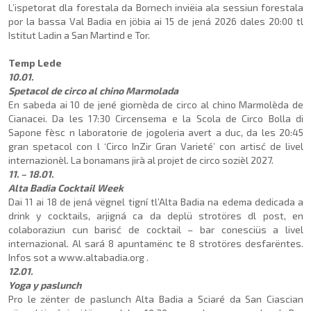
L’ispetorat dla forestala da Bornech inviëia ala sessiun forestala
por la bassa Val Badia en jöbia ai 15 de jená 2026 dales 20:00 tl
Istitut Ladin a San Martind e Tor.
Temp Lede
10.01.
Spetacol de circo al chino Marmolada
En sabeda ai 10 de jené gior­nèda de circo al chino Marmo­lèda de
Cianacei. Da les 17:30 Circensema e la Scola de Circo Bolla di
Sapone fèsc n labo­ratorie de jogoleria avert a duc, da les 20:45
gran spe­tacol con l ‘Circo InZir Gran Varieté’ con artisć de livel
internazionèl. La bonamans jirà al projet de circo sozièl 2027.
11. – 18.01.
Alta Badia Cocktail Week
Dai 11 ai 18 de jená vëgnel tigní tl’Alta Badia na edema dedicada a
drink y cocktails, arjigná ca da deplü strotöres dl post, en
colaboraziun cun barisć de cocktail – bar cone­sciüs a livel
internazional. Al sará 8 apuntamënc te 8 stro­töres desfarëntes.
Infos sot a www.altabadia.org .
12.01.
Yoga y paslunch
Pro le zënter de paslunch Alta Badia a Sciaré da San Ciascian