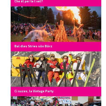
Che él per te l vet?
Bal dles Stries sön Börz
Ci suzes, la Vintage Party