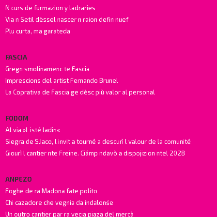
N curs de furmazion y ladraries
Via n Setil dëssel nascer n raion defin nuef
Plu curta, ma garateda
FASCIA
Gregn smolinamenc te Fascia
Imprescions del artist Fernando Brunel
La Coprativa de Fascia ge dèsc più valor al personal
FODOM
Al via »L isté ladin«
Siegra de S.Iaco, l invit a tourné a descurì l valour de la comunité
Giourì l cantier nte Freine. Ciámp ndavò a dispojizion ntel 2028
ANPEZO
Foghe de ra Madona fate polito
Chi cazadore che vegnia da indalonśe
Un outro cantier par ra vecia piaza del mercà