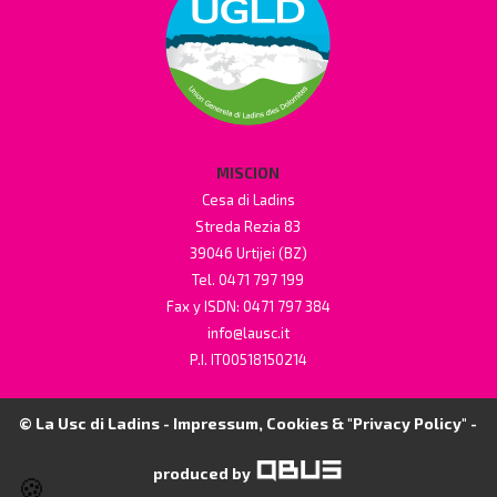
MISCION
Cesa di Ladins
Streda Rezia 83
39046 Urtijei (BZ)
Tel. 0471 797 199
Fax y ISDN: 0471 797 384
info@lausc.it
P.I. IT00518150214
© La Usc di Ladins -
Impressum, Cookies & "Privacy Policy"
-
produced by
🍪