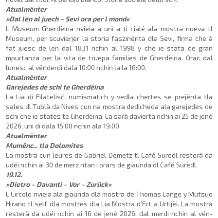
Atualmënter
»Dal lën al juech – Sevi ora per l mond«
L Museum Gherdëina nvieia a unì a ti cialé ala mostra nueva tl
Museum, per scu­vierjer la storia faszinënta dla Sevi, firma che à
fat juesc de lën dal 1831 nchin al 1998 y che ie stata de gran
mpurtanza per la vita de truepa families de Gherdëina. Orar: dal
lunesc al vënderdi dala 10:00 nchin la la 16:00.
Atualmënter
Garejedes de schi te Gherdëina
La Lia di Filatelisć, numis­matich y vedla chertes se prejënta tla
sales dl Tublà da Nives cun na mostra dedi­cheda ala garejedes de
schi che ie states te Gherdëina. La sarà davierta nchin ai 25 de jené
2026, uni di dala 15:00 nchin ala 19:00.
Atualmënter
Mumënc... tla Dolomites
La mostra cun lëures de Ga­briel Demetz tl Café Surëdl resterà da
udëi nchin ai 30 de merz ntan i orars de giau­rida dl Café Surëdl.
19.12.
»Dietro – Davanti – Vor – Zurück«
L Circolo nvieia ala giaurida dla mostra de Thomas Lange y Mutsuo
Hirano tl self dla mostres dla Lia Mostra d’Ert a Urtijëi. La mostra
resterà da udëi nchin ai 16 de jené 2026, dal merdi nchin al vën­