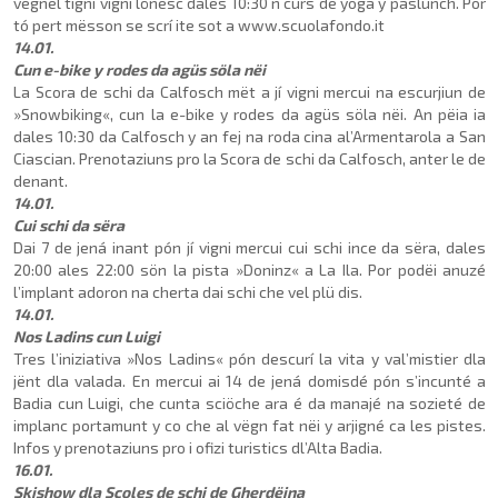
vëgnel tigní vigni lönesc dales 10:30 n curs de yoga y pas­lunch. Por
tó pert mësson se scrí ite sot a www.scuolafondo.it
14.01.
Cun e-bike y rodes da agüs söla nëi
La Scora de schi da Calfosch mët a jí vigni mercui na escur­jiun de
»Snowbiking«, cun la e-bike y rodes da agüs söla nëi. An pëia ia
dales 10:30 da Calfosch y an fej na roda cina al’Armentarola a San
Ciascian. Prenotaziuns pro la Scora de schi da Calfosch, anter le de
denant.
14.01.
Cui schi da sëra
Dai 7 de jená inant pón jí vigni mercui cui schi ince da sëra, dales
20:00 ales 22:00 sön la pista »Doninz« a La Ila. Por podëi anuzé
l’implant adoron na cherta dai schi che vel plü dis.
14.01.
Nos Ladins cun Luigi
Tres l’iniziativa »Nos Ladins« pón descurí la vita y val’mistier dla
jënt dla valada. En mercui ai 14 de jená domisdé pón s’incunté a
Badia cun Luigi, che cunta sciöche ara é da manajé na sozieté de
implanc portamunt y co che al vëgn fat nëi y arjigné ca les pistes.
Infos y prenotaziuns pro i ofizi turistics dl’Alta Badia.
16.01.
Skishow dla Scoles de schi de Gherdëina