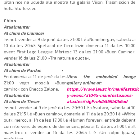
pitan nce na udleda ala mostra tla galaria Vijion. Trasmiscion de
Sofia Stuflesser.
Chino
Atualmenter
Al chino de Cianacei
Insnet, vender ai 9 de jené da les 21:00 l é »Norimberga«, sabeda ai
10 da les 20:45 Spe­tacol de Circo Inzir; domenia 11 da les 10:00
event First Lego League. Mèrtesc 13 da les 21:00 »Buen Ca­mino«,
vender 16 da les 21:00 »Tra natura e quota«.
Atualmenter
Al
chino de Pardac
En domenia ai 11 de jené da les
View the embedded image
21:00 vegn moscià »Buen
gallery online at:
camino« con Checco Zalone.
https://www.lausc.it/manifestazi
Atualmenter
y-evenc/31045-manifestazions-
Al chino de Tieser
atuales#sigProIdb569b0b6ad
Insnet, vender ai 9 de jené da les 20:30 l é »Avatar«, sabeda ai 10
da les 21:15 l é »Buen ca­­mino«, domenia ai 11 da les 20:30 l é »White
out«, mercol ai 14 da les 17:30 l é »Human forever«, entrèda debant
con intervenc de esperc de demenzes, jebia ai 15 da les 21:00 l é »Il
maestro« e ven­der ai 16 da les 20:45 l é »Un colpo (quasi)
perfetto«.