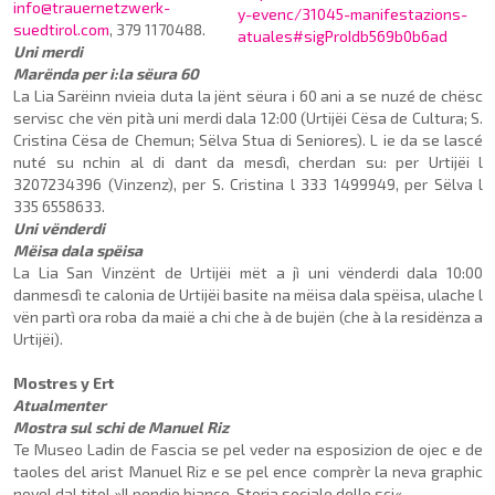
info@trauernetzwerk-
y-evenc/31045-manifestazions-
suedtirol.com
, 379 1170488.
atuales#sigProIdb569b0b6ad
Uni merdi
Marënda per i:la sëura 60
La Lia Sarëinn nvieia duta la jënt sëura i 60 ani a se nuzé de chësc
servisc che vën pità uni merdi dala 12:00 (Urtijëi Cësa de Cultura; S.
Cristina Cësa de Chemun; Sëlva Stua di Seniores). L ie da se lascé
nuté su nchin al di dant da mesdì, cherdan su: per Urtijëi l
3207234396 (Vinzenz), per S. Cristina l 333 1499949, per Sëlva l
335 6558633.
Uni vënderdi
Mëisa dala spëisa
La Lia San Vinzënt de Urtijëi mët a jì uni vënderdi dala 10:00
danmesdì te calonia de Urtijëi basite na mëisa dala spëisa, ulache l
vën partì ora roba da maië a chi che à de bujën (che à la residënza a
Urtijëi).
Mostres y Ert
Atualmenter
Mostra sul schi de Manuel Riz
Te Museo Ladin de Fascia se pel veder na esposizion de ojec e de
taoles del arist Ma­nuel Riz e se pel ence comprèr la neva graphic
novel dal titol »Il pendio bianco. Storia sociale dello sci«.