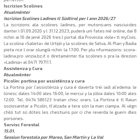
Iscrizion Scolines
Atualmënter
Iscrizion Scolines Ladines tl Südtirol per l ann 2026/27
La iscrizions ala scolines ladines, per mutons:ans na­sciui:des
danter l 01.09.2020 y l 31.12.2023, puderà unì fates mé online, dai 8
nchin ai 16 de jené 2026 tres l portal dla Provinzia »Iole« tl myCivis.
La scolina »Salieta« de Urtijëi y la scolines de Sëlva, Al Plan y Badia
pieta nce l orar slungià nchin la 17:00. Per plu nfur­mazions: scora-
ladina.pro vinzia.bz.it o diretamënter tla scolines o pra la direzion
»Ladinia« al 0471 797117.
Assistenza y Cura
Atualmënter
Picolin: portina por assistënza y cura
La Portina por l’assistënza y cura é daverta trëi iadi al’ede­ma: le
lönesc dales 14:00 ales 16:00, le mercui y la jöbia dales 10:00 ales
12:00. Tel. 0474 586123 tratan chisc orars. La Portina é tl Raiun
sozio­sanitar a Picolin, tl’alzada a tera sön la man ciampa. Al vëgn
chiló tut sö dötes les chestiuns por ci che reverda le guern dles
porsones.
Sorvisc Forestal
15.01.
Sessiun forestala por Mareo, San Martin y La Val