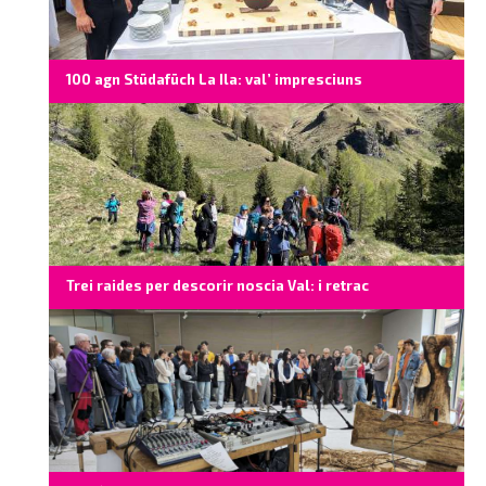
100 agn Stüdafüch La Ila: val’ impresciuns
Trei raides per descorir noscia Val: i retrac