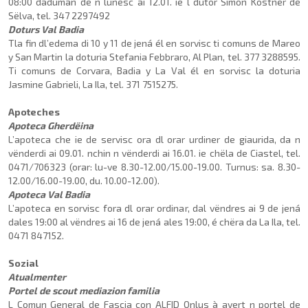
08:00 daduman de n lunesc ai 12.01. ie l dutor Simon Kostner de
Sëlva, tel. 347 2297492
Doturs Val Badia
Tla fin dl’edema di 10 y 11 de jená él en sorvisc ti comuns de Mareo
y San Martin la doturia Stefania Febbraro, Al Plan, tel. 377 3288595.
Ti comuns de Corvara, Badia y La Val él en sorvisc la doturia
Jasmine Gabrieli, La Ila, tel. 371 7515275.
Apoteches
Apoteca Gherdëina
L’apoteca che ie de servisc ora dl orar urdiner de giaurida, da n
vënderdi ai 09.01. nchin n vënderdi ai 16.01. ie chëla de Ciastel, tel.
0471/706323 (orar: lu-ve 8.30-12.00/15.00-19.00. Turnus: sa. 8.30-
12.00/16.00-19.00, du. 10.00-12.00).
Apoteca Val Badia
L’apoteca en sorvisc fora dl orar ordinar, dal vëndres ai 9 de jená
dales 19:00 al vën­dres ai 16 de jená ales 19:00, é chëra da La Ila, tel.
0471 847152.
Sozial
Atualmenter
Portel de scout mediazion familia
L Comun General de Fascia con ALFID Onlus à avert n portel de