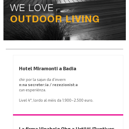
Hotel Miramonti a Badia
chir por la sajun da d’invern
n:na secreter:ia / rezezionist:a
cun esperiënza.
Livel 4°, lordo al mëis da 1.900–2.500 euro.
Prëibel mené le curriculum a
info@miramontihotel.it
o telefoné al
0471 839661
La firma Vinaholz Ohg a Urtijëi/Puntives