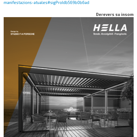
manifestazions-atuales#sigProIdb569b0b6ad
Derevers su insom