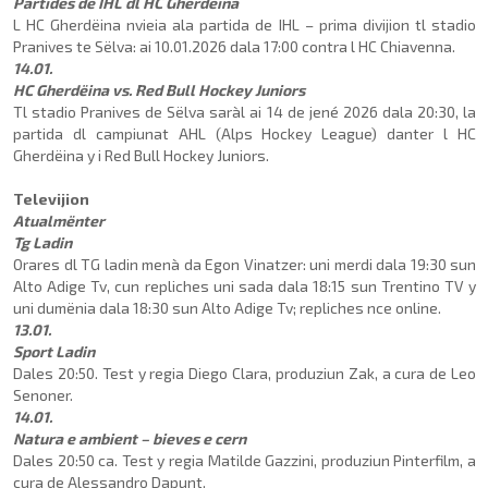
Partides de IHL dl HC Gherdëina
L HC Gherdëina nvieia ala partida de IHL – prima divi­jion tl stadio
Pranives te Sëlva: ai 10.01.2026 dala 17:00 con­tra l HC Chiavenna.
14.01.
HC Gherdëina vs. Red Bull Hockey Juniors
Tl stadio Pranives de Sëlva saràl ai 14 de jené 2026 dala 20:30, la
partida dl campiunat AHL (Alps Hockey League) danter l HC
Gherdëina y i Red Bull Hockey Juniors.
Televijion
Atualmënter
Tg Ladin
Orares dl TG ladin menà da Egon Vinatzer: uni merdi dala 19:30 sun
Alto Adige Tv, cun repliches uni sada dala 18:15 sun Trentino TV y
uni dumënia dala 18:30 sun Alto Adige Tv; repliches nce online.
13.01.
Sport Ladin
Dales 20:50. Test y regia Diego Clara, produziun Zak, a cura de Leo
Senoner.
14.01.
Natura e ambient – bieves e cern
Dales 20:50 ca. Test y regia Matilde Gazzini, produziun Pinterfilm, a
cura de Alessan­dro Dapunt.