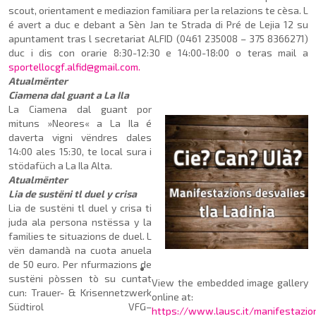
scout, orientament e mediazion familiara per la relazions te cèsa. L
é avert a duc e debant a Sèn Jan te Stra­da di Pré de Lejia 12 su
apun­tament tras l secretariat ALFID (0461 235008 – 375 8366271)
duc i dis con orarie 8:30-12:30 e 14:00-18:00 o teras mail a
sportellocgf.alfid@gmail.com.
Atualmënter
Ciamena dal guant a La Ila
La Ciamena
dal guant por
mituns »Neores« a La Ila é
daverta vigni vëndres dales
14:00 ales 15:30, te local sura i
stödafüch a La Ila Alta.
Atualmënter
Lia de sustëni tl duel y crisa
Lia de sustëni tl duel y crisa ti
juda ala persona nstëssa y la
families te situazions de duel. L
vën damandà na cuota anuela
de 50 euro. Per nfur­ma­zions de
sustëni pòssen tò su cuntat
View the embedded image gallery
cun: Trauer- & Krisen­netzwerk
online at:
Südtirol VFG–
https://www.lausc.it/manifestazio