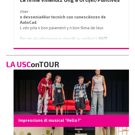
chier
n desseniadëur tecnich cun cunescënzes
de
AutoCad
.
L vën pita n bon paiamënt y n bon tlima de lëur.
Per de plu nfurmazions cherdé su prëibel l:
0471
796350
o scrì na e-mail a
info@vinaholz.com
LA USC
onTOUR
Impresciuns dl musical "Hello?"