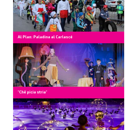
Al Plan: Paladina al Carlascé
"Chë picia stria"