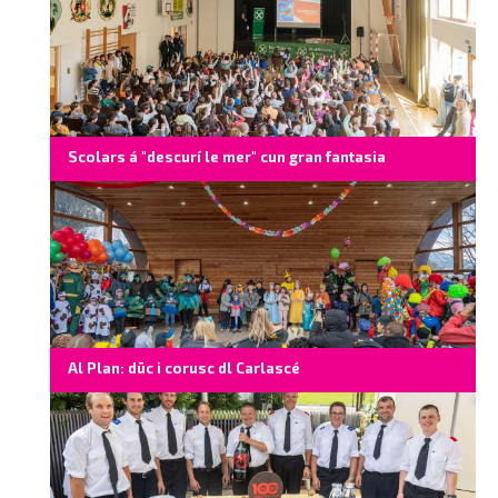
Scolars á "descurí le mer" cun gran fantasia
Al Plan: düc i corusc dl Carlascé