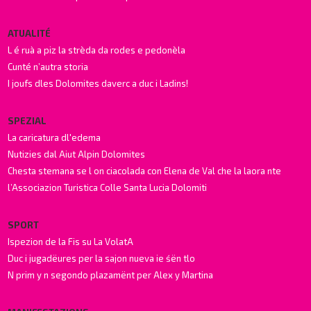
ATUALITÉ
L é ruà a piz la strèda da rodes e pedonèla
Cunté n’autra storia
I joufs dles Dolomites daverc a duc i Ladins!
SPEZIAL
La caricatura dl'edema
Nutizies dal Aiut Alpin Dolomites
Chesta stemana se l on ciacolada con Elena de Val che la laora nte
l’Associazion Turistica Colle Santa Lucia Dolomiti
SPORT
Ispezion de la Fis su La VolatA
Duc i jugadëures per la sajon nueva ie śën tlo
N prim y n segondo plazamënt per Alex y Martina