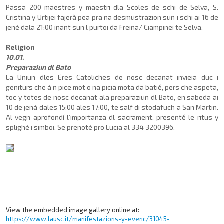
Passa 200 maestres y maestri dla Scoles de schi de Sëlva, S.
Cristina y Urtijëi fajerà pea pra na desmustrazion sun i schi ai 16 de
jené dala 21:00 inant sun l purtoi da Frëina/ Ciampinëi te Sëlva.
Religion
10.01.
Preparaziun dl Bato
La Uniun dles Ëres Catoliches de nosc decanat inviëia düc i
geniturs che á n pice möt o na picia möta da batié, pers che aspeta,
toc y totes de nosc decanat ala preparaziun dl Bato, en sabeda ai
10 de jená dales 15:00 ales 17:00, te salf di stödafüch a San Martin.
Al vëgn aprofondí l’importanza dl sacramënt, presenté le ritus y
splighé i simboi. Se prenoté pro Lucia al 334 3200396.
View the embedded image gallery online at:
https://www.lausc.it/manifestazions-y-evenc/31045-