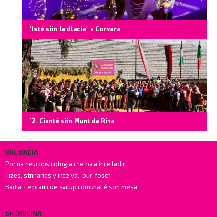
"Isté sön la dlacia" a Corvara
12. Cianté sön Munt da Rina
VAL BADIA
Por na neuropsicologia che baia ince ladin
Tizes, strinaries y ince val’ bur’ fosch
Badia: Le plann de svilup comunal é sön mësa
GHERDEINA