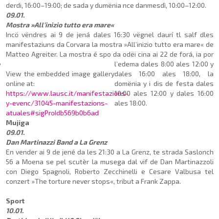
derdi, 16:00–19:00; de sada y dumënia nce danmesdì, 10:00–12:00.
09.01.
Mostra »All’inizio tutto era mare«
Incö vëndres ai 9 de jená dales 16:30 vëgnel daurí tl salf dles
manifestaziuns da Corvara la mostra »All’inizio tutto era mare« de
Matteo Agreiter. La mostra é spo da odëi cina ai 22 de forá, ia por
l’edema
dales 8:00 ales 12:00 y
View the embedded image gallery
dales 16:00 ales 18:00, la
online at:
domënia y i dis de festa dales
https://www.lausc.it/manifestazions-
10:00 ales 12:00 y dales 16:00
y-evenc/31045-manifestazions-
ales 18:00.
atuales#sigProIdb569b0b6ad
Mujiga
09.01.
Dan Martinazzi Band a La Grenz
En vender ai 9 de jené da les 21:30 a La Grenz, te strada Saslonch
56 a Moena se pel scutèr la musega dal vif de Dan Martinazzoli
con Diego Spagnoli, Roberto Zecchinelli e Cesare Valbusa tel
conzert »The torture never stops«, tribut a Frank Zappa.
Sport
10.01.