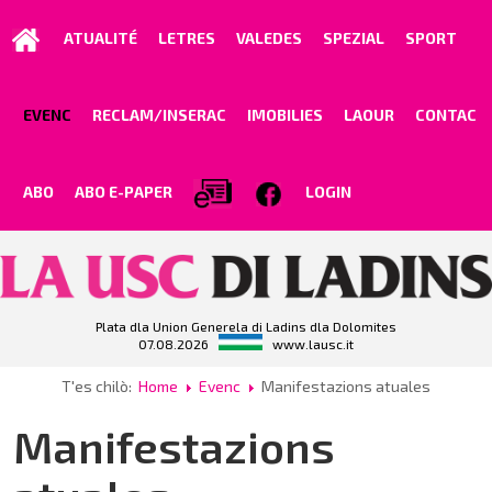
ATUALITÉ
LETRES
VALEDES
SPEZIAL
SPORT
EVENC
RECLAM/INSERAC
IMOBILIES
LAOUR
CONTAC
ABO
ABO E-PAPER
LOGIN
Plata dla Union Generela di Ladins dla Dolomites
07.08.2026
www.lausc.it
T'es chilò:
Home
Evenc
Manifestazions atuales
Manifestazions