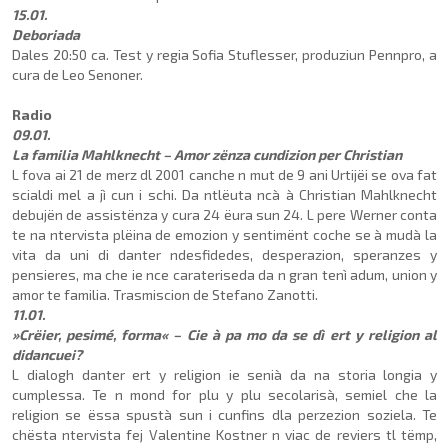
15.01.
Deboriada
Dales 20:50 ca. Test y regia Sofia Stuflesser, produziun Pennpro, a
cura de Leo Seno­ner.
Radio
09.01.
La familia Mahlknecht – Amor zënza cundizion per Christian
L fova ai 21 de merz dl 2001 canche n mut de 9 ani Urtijëi se ova fat
scialdi mel a jì cun i schi. Da ntlëuta ncà à Chri­stian Mahlknecht
debujën de assistënza y cura 24 ëura sun 24. L pere Werner conta
te na ntervista plëina de emozion y sentimënt coche se à mudà la
vita da uni di danter ndesfi­dedes, despera­zion, speranzes y
pensieres, ma che ie nce ca­rateriseda da n gran tenì adum, union y
amor te familia. Trasmiscion de Stefano Za­notti.
11.01.
»Crëier, pesimé, forma« – Cie à pa mo da se dì ert y religion al
didancuei?
L dialogh danter ert y religion ie senià da na storia longia y
cumplessa. Te n mond for plu y plu secolarisà, semiel che la
religion se ëssa spustà sun i cunfins dla perzezion soziela. Te
chësta ntervista fej Valentine Kostner n viac de reviers tl tëmp,