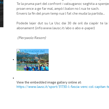
Te la pruma part del confront i valsuganoc seghita a spenje
proan ence a ge far mal, ampò l balon no l rua te sach.
Envers la fin del prum temp rua l fat che muda la partida...
Podede lejer dut su La Usc dai 30 de oril da ciapèr te l
abonament (info:www.lausc.it/abo o abo e-paper)
(Pierpaolo Rasom)
View the embedded image gallery online at:
https://www.lausc.it/sport/31730-l-fascia-venc-col-capitan-