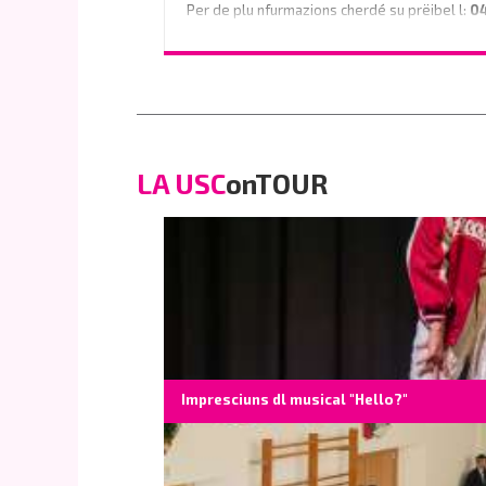
Per de plu nfurmazions cherdé su prëibel l:
0
o scrì na e-mail a
info@vinaholz.com
LA USC
onTOUR
Impresciuns dl musical "Hello?"