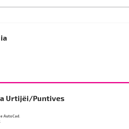
ia
a Urtijëi/Puntives
de AutoCad
.
r.