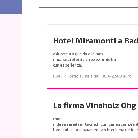
Hotel Miramonti a Bad
chir por la sajun da d’invern
n:na secreter:ia / rezezionist:a
cun esperiënza.
Livel 4°, lordo al mëis da 1.900–2.500 euro.
Prëibel mené le curriculum a
info@miramontihotel.it
La firma Vinaholz Ohg 
o telefoné al
0471 839661
chier
n desseniadëur tecnich cun cunescënzes
L vën pita n bon paiamënt y n bon tlima de lëu