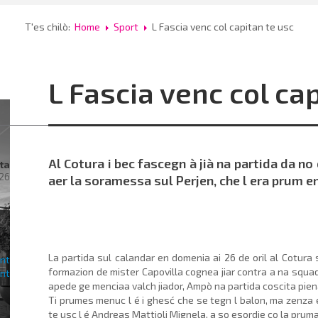
T'es chilò:
Home
Sport
L Fascia venc col capitan te usc
L Fascia venc col ca
Al Cotura i bec fascegn à jià na partida da no 
ta
026
aer la soramessa sul Perjen, che l era prum en
rac
ra
La partida sul calandar en domenia ai 26 de oril al Cotura 
formazion de mister Capovilla cognea jiar contra a na squadr
apede ge menciaa valch jiador, Ampò na partida coscita pie
Ti prumes menuc l é i ghesć che se tegn l balon, ma zenza e
al
te usc l é Andreas Mattioli Mignela, a so esordie co la pru