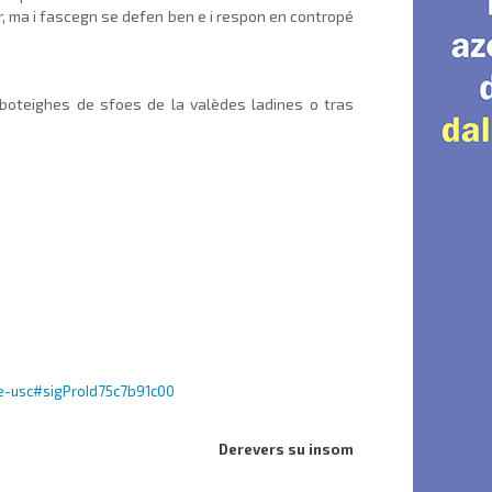
r, ma i fascegn se defen ben e i respon en contropé
a boteighes de sfoes de la valèdes ladines o tras
te-usc#sigProId75c7b91c00
Derevers su insom