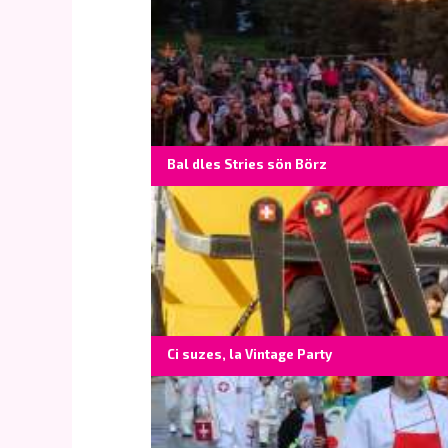
Bal dles Stries sön Börz
Ci suzes, la Vintage Party