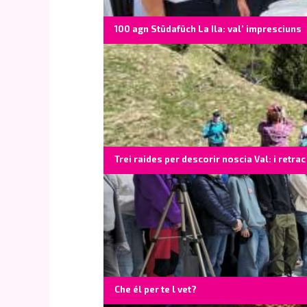
100 agn Stüdafüch La Ila: val’ impresciuns
Trei raides per descorir noscia Val: i retrac
Che él per te l vet?