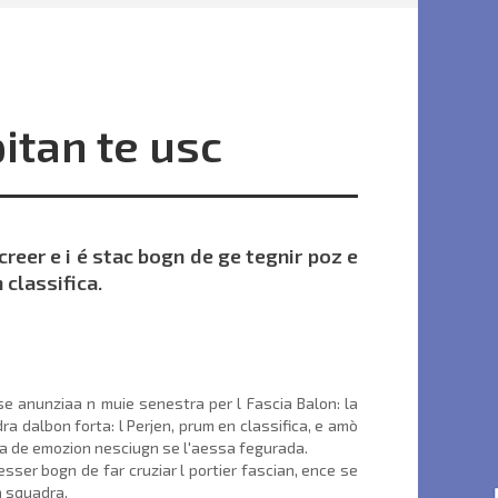
pitan te usc
creer e i é stac bogn de ge tegnir poz e
 classifica.
se anunziaa n muie senestra per l Fascia Balon: la
a dalbon forta: l Perjen, prum en classifica, e amò
na de emozion nesciugn se l'aessa fegurada.
sser bogn de far cruziar l portier fascian, ence se
ma squadra.