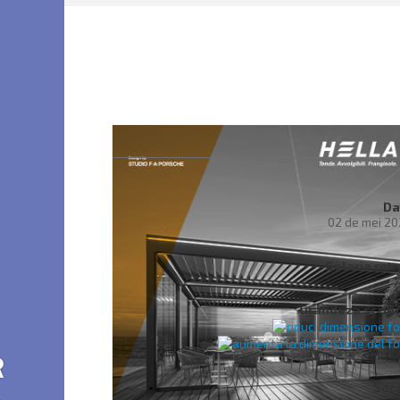
Da
02 de mei 2
Galaria ret
Grandeza scritu
Soci