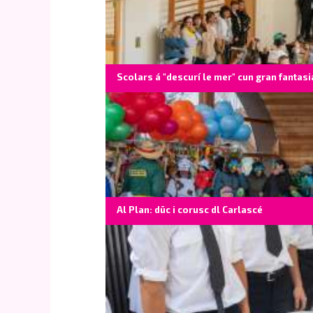
Scolars á "descurí le mer" cun gran fantasi
Al Plan: düc i corusc dl Carlascé