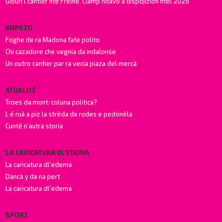
Giourì l cantier nte Freine. Ciámp ndavò a dispojizion ntel 2028
ANPEZO
Foghe de ra Madona fate polito
Chi cazadore che vegnia da indalonśe
Un outro cantier par ra vecia piaza del mercà
ATUALITÉ
Troes da mont: coluna politica?
L é ruà a piz la strèda da rodes e pedonèla
Cunté n’autra storia
LA CARICATURA DL'EDEMA
La caricatura dl'edema
Dancà y da na pert
La caricatura dl'edema
SPORT