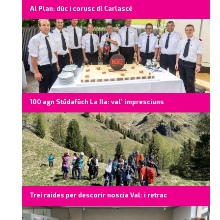
Al Plan: düc i corusc dl Carlascé
100 agn Stüdafüch La Ila: val’ impresciuns
Trei raides per descorir noscia Val: i retrac