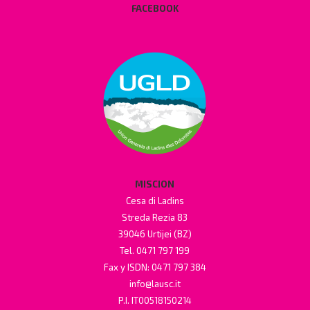
FACEBOOK
MISCION
Cesa di Ladins
Streda Rezia 83
39046 Urtijei (BZ)
Tel. 0471 797 199
Fax y ISDN: 0471 797 384
info@lausc.it
P.I. IT00518150214