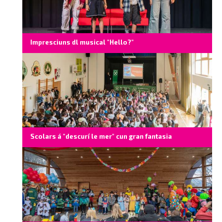
Impresciuns dl musical "Hello?"
Scolars á "descurí le mer" cun gran fantasia