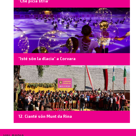
"Chë picia stria"
"Isté sön la dlacia" a Corvara
12. Cianté sön Munt da Rina
VAL BADIA