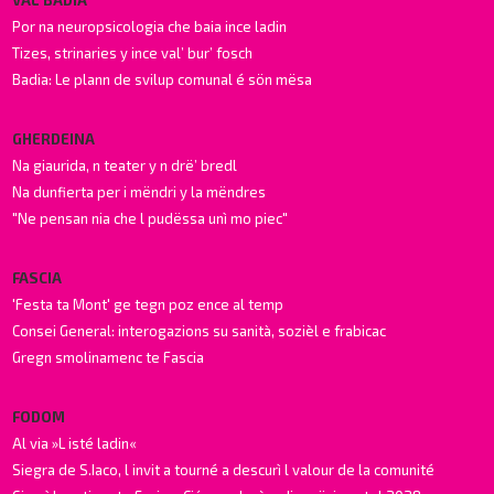
Por na neuropsicologia che baia ince ladin
Tizes, strinaries y ince val’ bur’ fosch
Badia: Le plann de svilup comunal é sön mësa
GHERDEINA
Na giaurida, n teater y n drë’ bredl
Na dunfierta per i mëndri y la mëndres
"Ne pensan nia che l pudëssa unì mo piec"
FASCIA
'Festa ta Mont' ge tegn poz ence al temp
Consei General: interogazions su sanità, sozièl e frabicac
Gregn smolinamenc te Fascia
FODOM
Al via »L isté ladin«
Siegra de S.Iaco, l invit a tourné a descurì l valour de la comunité