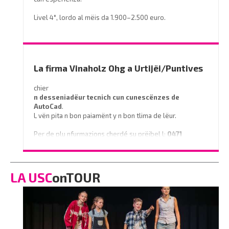
Livel 4°, lordo al mëis da 1.900–2.500 euro.
Prëibel mené le curriculum a
info@miramontihotel.it
o telefoné al
0471 839661
La firma Vinaholz Ohg a Urtijëi/Puntives
chier
n desseniadëur tecnich cun cunescënzes
de
AutoCad
.
L vën pita n bon paiamënt y n bon tlima de lëur.
Per de plu nfurmazions cherdé su prëibel l:
0471
796350
o scrì na e-mail a
info@vinaholz.com
LA USC
onTOUR