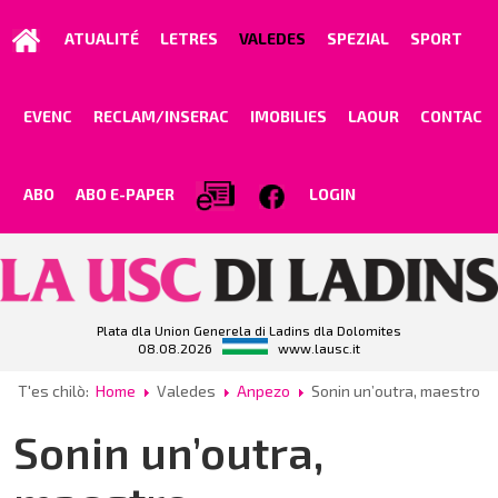
ATUALITÉ
LETRES
VALEDES
SPEZIAL
SPORT
EVENC
RECLAM/INSERAC
IMOBILIES
LAOUR
CONTAC
ABO
ABO E-PAPER
LOGIN
Plata dla Union Generela di Ladins dla Dolomites
08.08.2026
www.lausc.it
T'es chilò:
Home
Valedes
Anpezo
Sonin un’outra, maestro
Sonin un’outra,