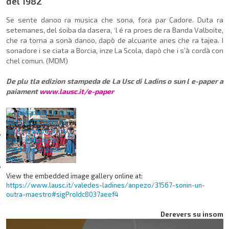
del 1982
Se sente danoo ra musica che sona, fora par Cadore. Duta ra
setemanes, del śoiba da dasera, ‘l é ra proes de ra Banda Valboite,
che ra torna a sonà danoo, dapò de alcuante anes che ra tajea. I
sonadore i se ciata a Borcia, inze La Scola, dapò che i s’à cordà con
chel comun. (MDM)
De plu tla edizion stampeda de La Usc di Ladins o sun l e-paper a
paiament
www.lausc.it/e-paper
View the embedded image gallery online at:
https://www.lausc.it/valedes-ladines/anpezo/31567-sonin-un-
outra-maestro#sigProIdc8037aeef4
Derevers su insom