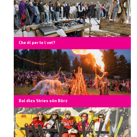
Che él per te l vet?
Bal dles Stries sön Börz