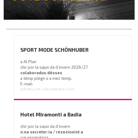
SPORT MODE SCHÖNHUBER
a Al Plan
chir por la sajun da d’invern 2026/27
colaboradus:dësses
a tëmp plëgn o a mez temp.
E-mail:
info@sport-schoenhuber.com
- Tel. 0474 555141
Hotel Miramonti a Badia
chir por la sajun da d’invern
n:na secreter:ia / rezezionist:a
cun esperiënza.