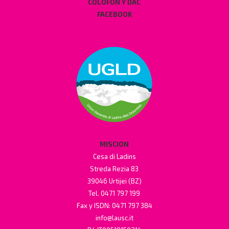
COLOFON Y DAC
FACEBOOK
MISCION
Cesa di Ladins
Streda Rezia 83
39046 Urtijei (BZ)
Tel. 0471 797 199
Fax y ISDN: 0471 797 384
info@lausc.it