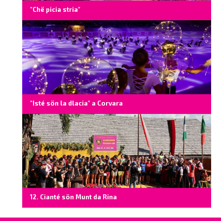
"Chë picia stria"
"Isté sön la dlacia" a Corvara
12. Cianté sön Munt da Rina