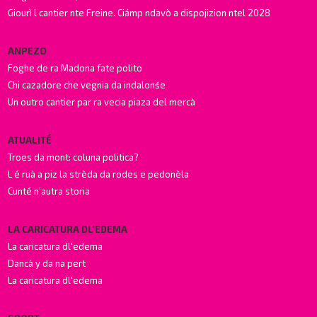
Giourì l cantier nte Freine. Ciámp ndavò a dispojizion ntel 2028
ANPEZO
Foghe de ra Madona fate polito
Chi cazadore che vegnia da indalonśe
Un outro cantier par ra vecia piaza del mercà
ATUALITÉ
Troes da mont: coluna politica?
L é ruà a piz la strèda da rodes e pedonèla
Cunté n’autra storia
LA CARICATURA DL'EDEMA
La caricatura dl'edema
Dancà y da na pert
La caricatura dl'edema