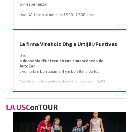
cun esperiënza.
Livel 4°, lordo al mëis da 1.900–2.500 euro.
Prëibel mené le curriculum a
info@miramontihotel.it
o telefoné al
0471 839661
La firma Vinaholz Ohg a Urtijëi/Puntives
chier
n desseniadëur tecnich cun cunescënzes
de
AutoCad
.
L vën pita n bon paiamënt y n bon tlima de lëur.
Per de plu nfurmazions cherdé su prëibel l:
0471
796350
o scrì na e-mail a
info@vinaholz.com
LA USC
onTOUR