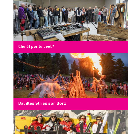
Che él per te l vet?
Bal dles Stries sön Börz