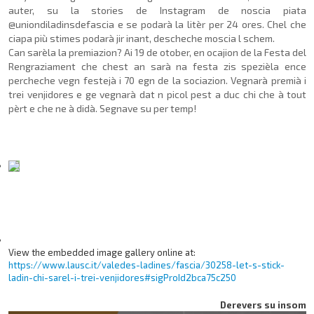
auter, su la stories de Instagram de noscia piata
@uniondiladinsdefascia e se podarà la litèr per 24 ores. Chel che
ciapa più stimes podarà jir inant, descheche moscia l schem.
Can sarèla la premiazion? Ai 19 de otober, en ocajion de la Festa del
Rengraziament che chest an sarà na festa zis spezièla ence
percheche vegn festejà i 70 egn de la sociazion. Vegnarà premià i
trei venjidores e ge vegnarà dat n picol pest a duc chi che à tout
pèrt e che ne à didà. Segnave su per temp!
View the embedded image gallery online at:
https://www.lausc.it/valedes-ladines/fascia/30258-let-s-stick-
ladin-chi-sarel-i-trei-venjidores#sigProId2bca75c250
Derevers su insom