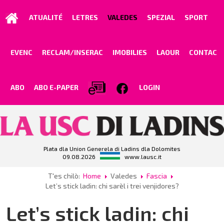
ATUALITÉ
LETRES
VALEDES
SPEZIAL
SPORT
EVENC
RECLAM/INSERAC
IMOBILIES
LAOUR
CONTAC
ABO
ABO E-PAPER
LOGIN
Plata dla Union Generela di Ladins dla Dolomites
09.08.2026
www.lausc.it
T'es chilò:
Home
Valedes
Fascia
Let’s stick ladin: chi sarèl i trei venjidores?
Let’s stick ladin: chi