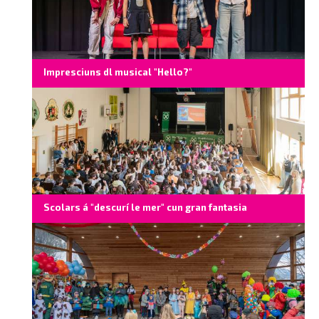
Impresciuns dl musical "Hello?"
Scolars á "descurí le mer" cun gran fantasia