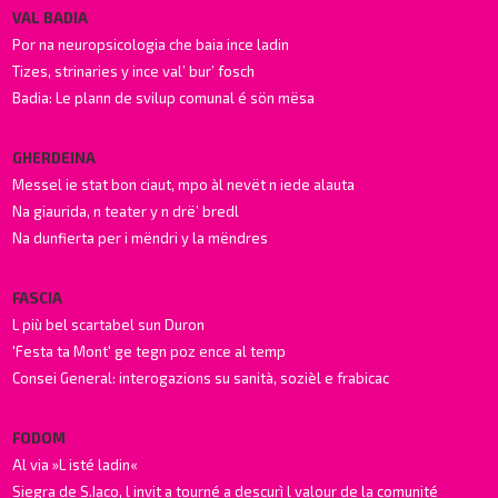
VAL BADIA
Por na neuropsicologia che baia ince ladin
Tizes, strinaries y ince val’ bur’ fosch
Badia: Le plann de svilup comunal é sön mësa
GHERDEINA
Messel ie stat bon ciaut, mpo àl nevët n iede alauta
Na giaurida, n teater y n drë’ bredl
Na dunfierta per i mëndri y la mëndres
FASCIA
L più bel scartabel sun Duron
'Festa ta Mont' ge tegn poz ence al temp
Consei General: interogazions su sanità, sozièl e frabicac
FODOM
Al via »L isté ladin«
Siegra de S.Iaco, l invit a tourné a descurì l valour de la comunité