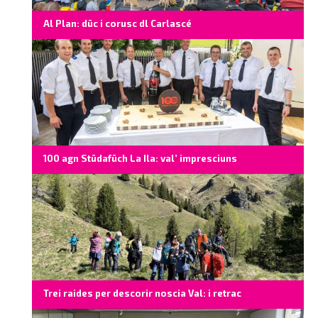
Al Plan: düc i corusc dl Carlascé
100 agn Stüdafüch La Ila: val’ impresciuns
Trei raides per descorir noscia Val: i retrac