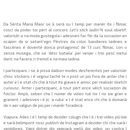
Da Sènta Maria Maor se à serà su l temp per manèr ite i filmac
coscì da poder tor pèrt al concors
Let’s stick ladin!
N soul obietif:
valorisèr a na moda gustegola i adesives fac fèr da la sociazion en
ocajion de si setant’egn. Pèstres da color, bandieres ladines e
fascènes é doventé donca protagonisć de 13 curc filmac, con o
zenza musega, che se ‘dèsc batalia’ per venjer i trei pesć metui
dant: na facera, n tremol e na maia ladina.
I partezipanc i se à pissà dalbon modes desferentes per valorisèr
chisc stickers: i é vegnui taché te n post un più fora de anter che l
auter e l é stat chi che à tout ite giaves e amisc per realisèr sketch
curiousc. Anter i partezipanc, à tout pèrt ence vèlch sociazion de
folclor. Ampò, seben che l numer de video rué ite l no sie gran e
granent, i adesives i é jic ‘a ruba’ e l é stat ence chi che à domanà
de n aer valgun de più per i manèr foradecà.
Viapura. Ades l é l temp de dezider colugn che l é i trei video più bie
e sarà belimpont nosc publich de Instagram a dezider chi che sarà i
venjidores. Vigni dotrei dis vegnarà metù doi video, un contra l