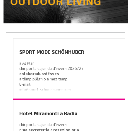
SPORT MODE SCHÖNHUBER
a Al Plan
chir por la sajun da d’invern 2026/27
colaboradus:dësses
a tëmp plëgn o a mez temp.
E-mail:
info@sport-schoenhuber.com
- Tel. 0474 555141
Hotel Miramonti a Badia
chir por la sajun da d’invern
n:na secreter:ia / rezezionist:a