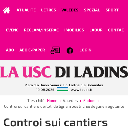
ATUALITÉ
LETRES
VALEDES
SPEZIAL
SPORT
EVENC
RECLAM/INSERAC
IMOBILIES
LAOUR
CONTAC
ABO
ABO E-PAPER
LOGIN
Plata dla Union Generela di Ladins dla Dolomites
10.08.2026
www.lausc.it
T'es chilò:
Home
Valedes
Fodom
Controi sui cantiers dei loti de lignam bostriché: degune iregolarité
Controi sui cantiers