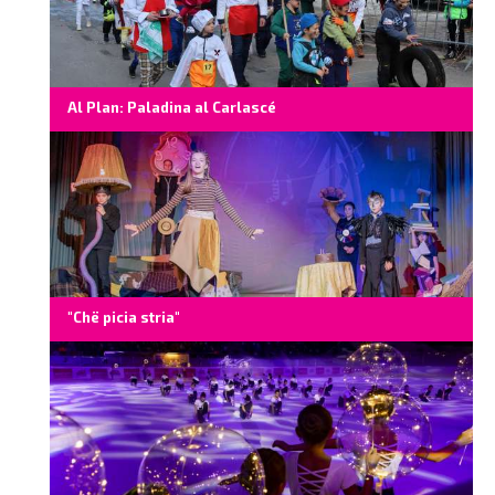
Al Plan: Paladina al Carlascé
"Chë picia stria"