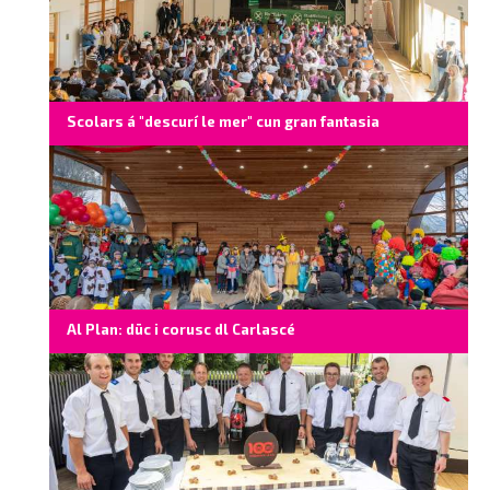
Scolars á "descurí le mer" cun gran fantasia
Al Plan: düc i corusc dl Carlascé