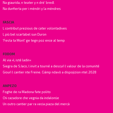
Na giaurida, n teater y n drë’ bredl
Na dunfierta per i mëndri y la mëndres
FASCIA
L contribut prezious de cater volontadives
L più bel scartabel sun Duron
'Festa ta Mont' ge tegn poz ence al temp
FODOM
Al via »L isté ladin«
Siegra de S.Iaco, l invit a tourné a descurì l valour de la comunité
Giourì l cantier nte Freine. Ciámp ndavò a dispojizion ntel 2028
ANPEZO
Foghe de ra Madona fate polito
Chi cazadore che vegnia da indalonśe
Un outro cantier par ra vecia piaza del mercà