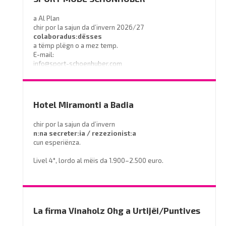
a Al Plan
chir por la sajun da d’invern 2026/27
colaboradus:dësses
a tëmp plëgn o a mez temp.
E-mail:
info@sport-schoenhuber.com
- Tel. 0474 555141
Hotel Miramonti a Badia
chir por la sajun da d’invern
n:na secreter:ia / rezezionist:a
cun esperiënza.
Livel 4°, lordo al mëis da 1.900–2.500 euro.
Prëibel mené le curriculum a
info@miramontihotel.it
o telefoné al
0471 839661
La firma Vinaholz Ohg a Urtijëi/Puntives