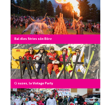
Bal dles Stries sön Börz
Ci suzes, la Vintage Party