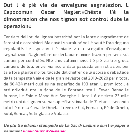
Dut l é pié via da envalgune segnalazion. L
Capocomun Oscar Nagler:»Chësta l’é la
dimostrazion che nos tignon sot control dute le
operazion«
Cantiers dei loti de lignam bostriché sot la lente d’ingradiment de
forestal e carabinieri. Ma davò i souraluoć no l é sauté fora deguna
iregolarité. Le ispezion i é piade via a sceguito d’envalgune
segnalazion. Nagler:»Diretor dei laour e aministrazion presenc sul
cantier per controlé«. Nte chis cultimi meisc l é pié via trei grosc
cantiers de loti, enviei via ncora dala passada aministrazion, per
taié fora plánte morte, tacade dal chelfer de la scorza o rebaltade
da la tempesta Vaia e da le gran nevëste del 2019-2020 per n total
de 60.424 metri cubi su na superfisc de 193 etari. L prum loto l é
sté ndividué nte la śone de le Fontane nta L Fever, Renac le
Aurone, Le Foie e Monc Auc Sorieghe. L loto l é de zirca 23 mile
metri cubi de lignam su na superfisc stimada de 71 etari. L secondo
loto l é nte la śona de Ornela, Trëve de Col, Fernacia, Pé de Ornela,
Sotil, Roncat, Sotinglacia e Valacia.
De plu tla edizion stampeda de La Usc di Ladins o sun l e-paper a
paiament
www.lausc.it/e-paper