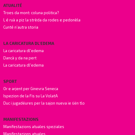
ATUALITÉ
Troes da mont: coluna politica?
L é ruà a piz la strèda da rodes e pedonèla
Cunté n’autra storia
LA CARICATURA DL'EDEMA
La caricatura dl'edema
Dancà y da na pert
La caricatura dl'edema
SPORT
Or e arjent per Ginevra Seneca
Ispezion de la Fis su La VolatA
Duc i jugadëures per la sajon nueva ie śën tlo
MANIFESTAZIONS
Manifestazions atuales speziales
Manifestazions atuales