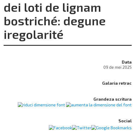
dei loti de lignam
bostriché: degune
iregolarité
Data
09 de mei 2025
Galaria retrac
Grandeza scritura
Social