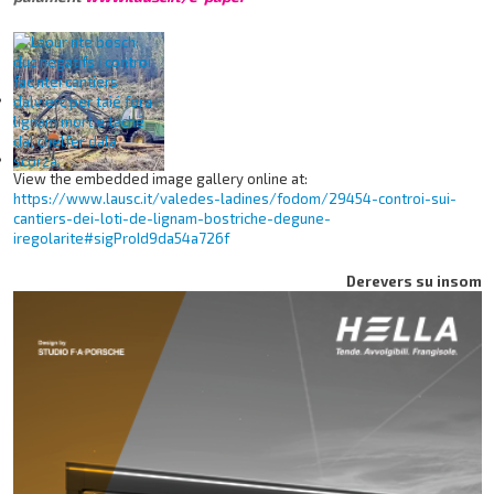
View the embedded image gallery online at:
https://www.lausc.it/valedes-ladines/fodom/29454-controi-sui-
cantiers-dei-loti-de-lignam-bostriche-degune-
iregolarite#sigProId9da54a726f
Derevers su insom