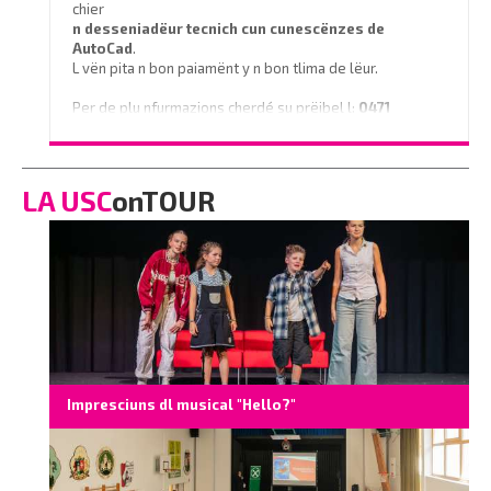
chier
n desseniadëur tecnich cun cunescënzes
de
AutoCad
.
L vën pita n bon paiamënt y n bon tlima de lëur.
Per de plu nfurmazions cherdé su prëibel l:
0471
796350
o scrì na e-mail a
info@vinaholz.com
LA USC
onTOUR
Impresciuns dl musical "Hello?"