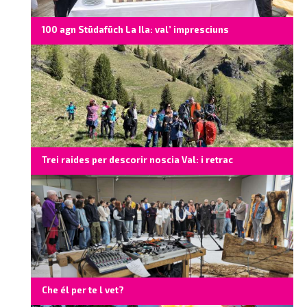
100 agn Stüdafüch La Ila: val’ impresciuns
Trei raides per descorir noscia Val: i retrac
Che él per te l vet?