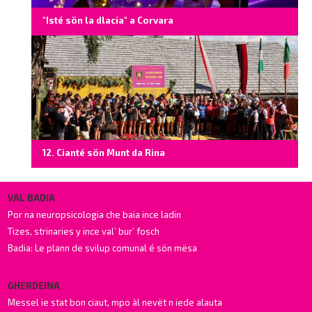
"Isté sön la dlacia" a Corvara
12. Cianté sön Munt da Rina
VAL BADIA
Por na neuropsicologia che baia ince ladin
Tizes, strinaries y ince val’ bur’ fosch
Badia: Le plann de svilup comunal é sön mësa
GHERDEINA
Messel ie stat bon ciaut, mpo àl nevët n iede alauta