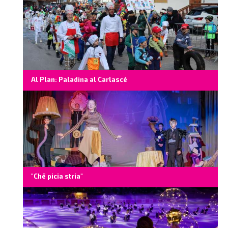
Al Plan: Paladina al Carlascé
"Chë picia stria"