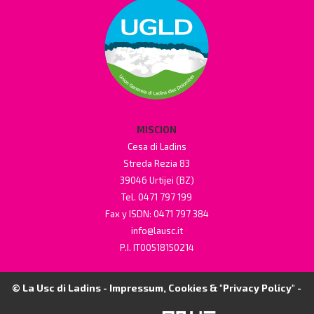
MISCION
Cesa di Ladins
Streda Rezia 83
39046 Urtijei (BZ)
Tel. 0471 797 199
Fax y ISDN: 0471 797 384
info@lausc.it
P.I. IT00518150214
© La Usc di Ladins -
Impressum, Cookies & "Privacy Policy"
-