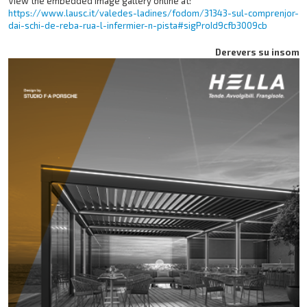
View the embedded image gallery online at:
https://www.lausc.it/valedes-ladines/fodom/31343-sul-comprenjor-
dai-schi-de-reba-rua-l-infermier-n-pista#sigProId9cfb3009cb
Derevers su insom