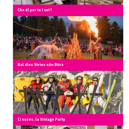
Che él per te l vet?
Bal dles Stries sön Börz
Ci suzes, la Vintage Party