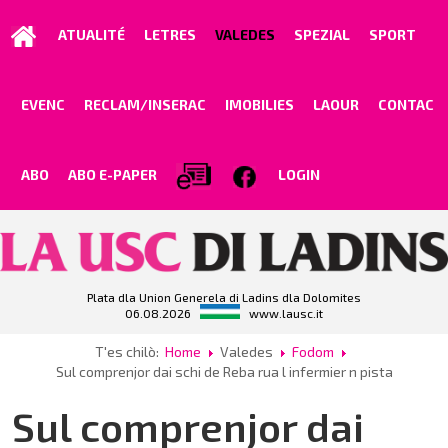
ATUALITÉ
LETRES
VALEDES
SPEZIAL
SPORT
EVENC
RECLAM/INSERAC
IMOBILIES
LAOUR
CONTAC
ABO
ABO E-PAPER
LOGIN
Plata dla Union Generela di Ladins dla Dolomites
06.08.2026
www.lausc.it
T'es chilò:
Home
Valedes
Fodom
Sul comprenjor dai schi de Reba rua l infermier n pista
Sul comprenjor dai