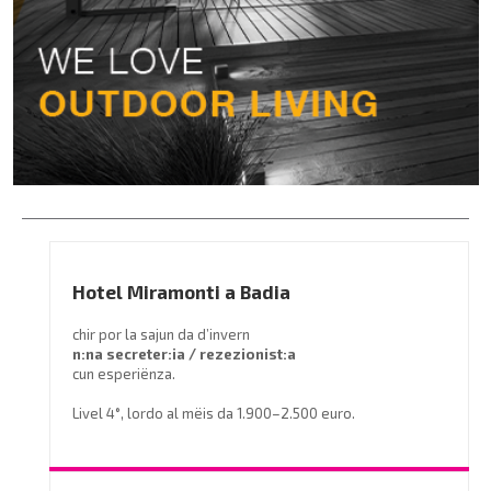
Hotel Miramonti a Badia
chir por la sajun da d’invern
n:na secreter:ia / rezezionist:a
cun esperiënza.
Livel 4°, lordo al mëis da 1.900–2.500 euro.
Prëibel mené le curriculum a
info@miramontihotel.it