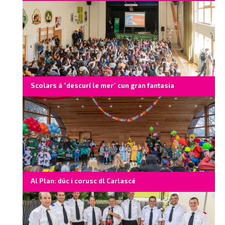
Scolars á "descurí le mer" cun gran fantasia
Al Plan: düc i corusc dl Carlascé