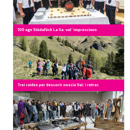
100 agn Stüdafüch La Ila: val’ impresciuns
Trei raides per descorir noscia Val: i retrac