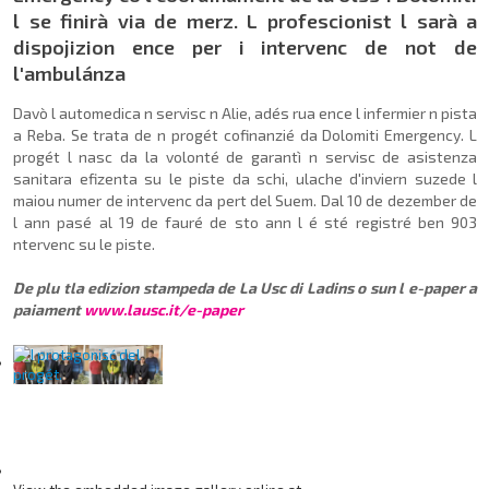
l se finirà via de merz. L profescionist l sarà a
dispojizion ence per i intervenc de not de
l'ambulánza
Davò l automedica n servisc n Alie, adés rua ence l infermier n pista
a Reba. Se trata de n progét cofinanzié da Dolomiti Emergency. L
progét l nasc da la volonté de garantì n servisc de asistenza
sanitara efizenta su le piste da schi, ulache d'inviern suzede l
maiou numer de intervenc da pert del Suem. Dal 10 de dezember de
l ann pasé al 19 de fauré de sto ann l é sté registré ben 903
ntervenc su le piste.
De plu tla edizion stampeda de La Usc di Ladins o sun l e-paper a
paiament
www.lausc.it/e-paper