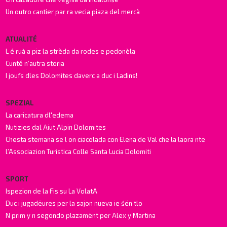
Un outro cantier par ra vecia piaza del mercà
ATUALITÉ
L é ruà a piz la strèda da rodes e pedonèla
Cunté n’autra storia
I joufs dles Dolomites daverc a duc i Ladins!
SPEZIAL
La caricatura dl'edema
Nutizies dal Aiut Alpin Dolomites
Chesta stemana se l on ciacolada con Elena de Val che la laora nte
l’Associazion Turistica Colle Santa Lucia Dolomiti
SPORT
Ispezion de la Fis su La VolatA
Duc i jugadëures per la sajon nueva ie śën tlo
N prim y n segondo plazamënt per Alex y Martina