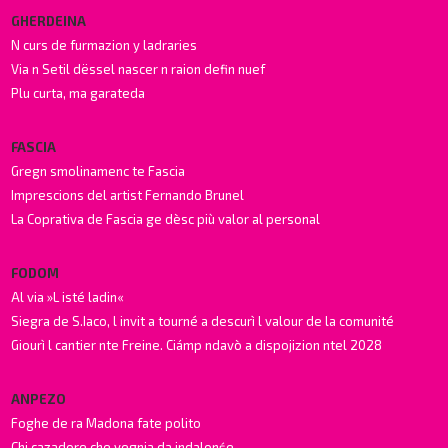
GHERDEINA
N curs de furmazion y ladraries
Via n Setil dëssel nascer n raion defin nuef
Plu curta, ma garateda
FASCIA
Gregn smolinamenc te Fascia
Imprescions del artist Fernando Brunel
La Coprativa de Fascia ge dèsc più valor al personal
FODOM
Al via »L isté ladin«
Siegra de S.Iaco, l invit a tourné a descurì l valour de la comunité
Giourì l cantier nte Freine. Ciámp ndavò a dispojizion ntel 2028
ANPEZO
Foghe de ra Madona fate polito
Chi cazadore che vegnia da indalonśe