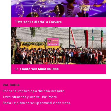
"Isté sön la dlacia" a Corvara
12. Cianté sön Munt da Rina
VAL BADIA
Por na neuropsicologia che baia ince ladin
Tizes, strinaries y ince val’ bur’ fosch
Badia: Le plann de svilup comunal é sön mësa