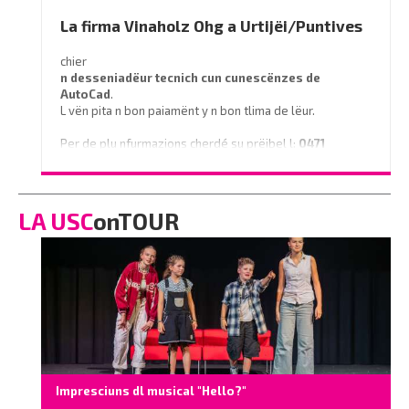
o telefoné al
0471 839661
La firma Vinaholz Ohg a Urtijëi/Puntives
chier
n desseniadëur tecnich cun cunescënzes
de
AutoCad
.
L vën pita n bon paiamënt y n bon tlima de lëur.
Per de plu nfurmazions cherdé su prëibel l:
0471
796350
o scrì na e-mail a
info@vinaholz.com
LA USC
onTOUR
Impresciuns dl musical "Hello?"