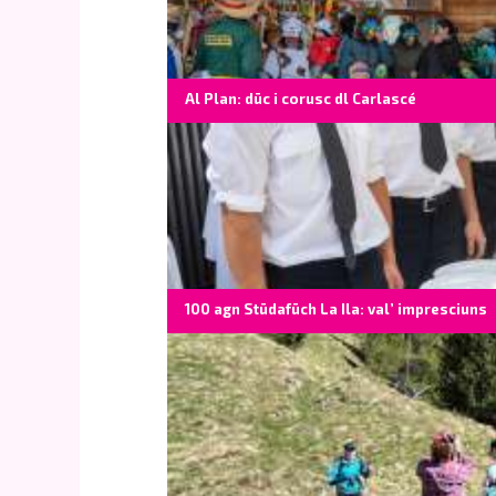
Al Plan: düc i corusc dl Carlascé
100 agn Stüdafüch La Ila: val’ impresciuns