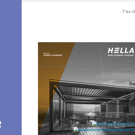
T'es c
Da
09 de setember 20
Galaria ret
Grandeza scritu