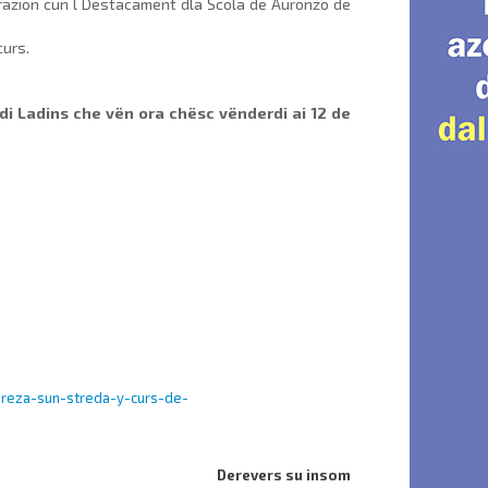
urazion cun l Destacamënt dla Scola de Auronzo de
curs.
c di Ladins che vën ora chësc vënderdi ai 12 de
reza-sun-streda-y-curs-de-
Derevers su insom