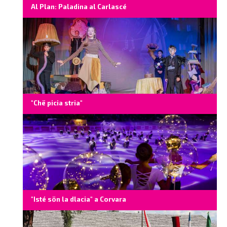
Al Plan: Paladina al Carlascé
"Chë picia stria"
"Isté sön la dlacia" a Corvara