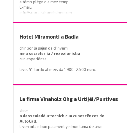
a tëmp plëgn o a mez temp.
E-mail:
info@sport-schoenhuber.com
- Tel. 0474 555141
Hotel Miramonti a Badia
chir por la sajun da d’invern
n:na secreter:ia / rezezionist:a
cun esperiënza.
Livel 4°, lordo al mëis da 1.900–2.500 euro.
Prëibel mené le curriculum a
info@miramontihotel.it
o telefoné al
0471 839661
La firma Vinaholz Ohg a Urtijëi/Puntives
chier
n desseniadëur tecnich cun cunescënzes
de
AutoCad
.
L vën pita n bon paiamënt y n bon tlima de lëur.