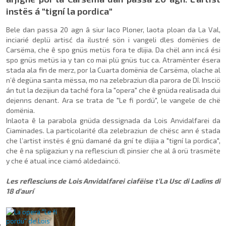
instës á "tigní la pordica"
Bele dan passa 20 agn â siur Iaco Ploner, laota ploan da La Val,
inciarié deplü artisć da ilustré sön i vangeli dles domënies de
Carsëma, che ê spo gnüs metüs fora te dlijia. Da chël ann incá ési
spo gnüs metüs ia y tan co mai plü gnüs tuc ca. Atramënter ésera
stada ala fin de merz, por la Cuarta domënia de Carsëma, olache al
n’ê degüna santa mëssa, mo na zelebraziun dla parora de Dî. Insciö
án tut la dezijiun da taché fora la "opera" che ê gnüda realisada dui
dejenns denant. Ara se trata de "Le fi pordü", le vangele de chë
domënia.
Inlaota ê la parabola gnüda dessignada da Lois Anvidalfarei da
Ciaminades. La particolarité dla zelebraziun de chësc ann é stada
che l’artist instës é gnü damané da gní te dlijia a "tigní la pordica",
che ê na spligaziun y na reflesciun dl pinsier che al â orü trasmëte
y che é atual ince ciamó aldedaincö.
Les reflesciuns de Lois Anvidalfarei ciafëise t’La Usc di Ladins di
18 d’aurí