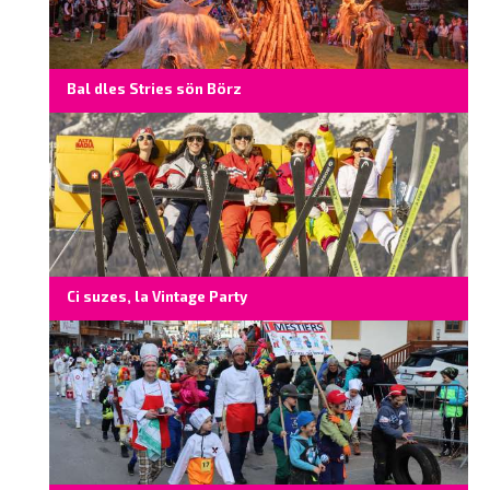
Bal dles Stries sön Börz
Ci suzes, la Vintage Party