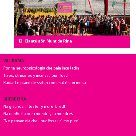
12. Cianté sön Munt da Rina
VAL BADIA
Por na neuropsicologia che baia ince ladin
Tizes, strinaries y ince val’ bur’ fosch
Badia: Le plann de svilup comunal é sön mësa
GHERDEINA
Na giaurida, n teater y n drë’ bredl
Na dunfierta per i mëndri y la mëndres
"Ne pensan nia che l pudëssa unì mo piec"