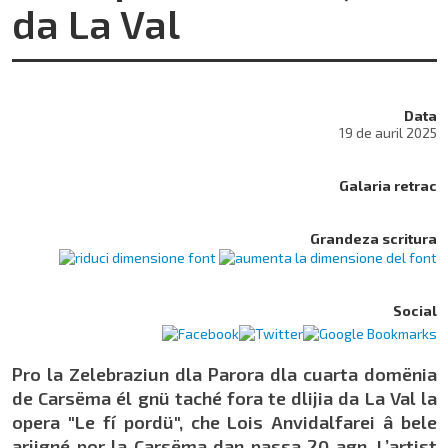
da La Val
Data
19 de auril 2025
Galaria retrac
Grandeza scritura
Social
Pro la Zelebraziun dla Parora dla cuarta domënia
de Carsëma él gnü taché fora te dlijia da La Val la
opera "Le fí pordü", che Lois Anvidalfarei â bele
arjigné por la Carsëma dan passa 20 agn. L’artist