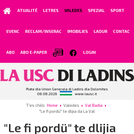
ATUALITÉ
LETRES
VALEDES
SPEZIAL
SPORT
EVENC
RECLAM/INSERAC
IMOBILIES
LAOUR
CONTAC
ABO
ABO E-PAPER
LOGIN
Plata dla Union Generela di Ladins dla Dolomites
08.08.2026
www.lausc.it
T'es chilò:
Home
Valedes
Val Badia
"Le fi pordü" te dlijia da La Val
"Le fi pordü" te dlijia