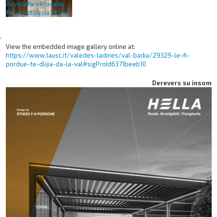
View the embedded image gallery online at:
https://www.lausc.it/valedes-ladines/val-badia/29329-le-fi-
pordue-te-dlijia-da-la-val#sigProId6371beeb10
Derevers su insom