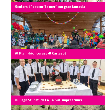
Scolars á "descurí le mer" cun gran fantasia
Al Plan: düc i corusc dl Carlascé
100 agn Stüdafüch La Ila: val’ impresciuns