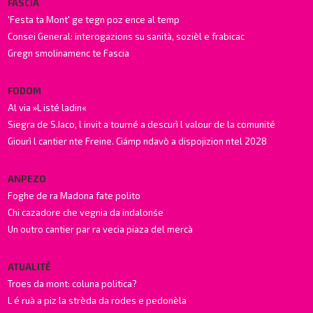
FASCIA
'Festa ta Mont' ge tegn poz ence al temp
Consei General: interogazions su sanità, sozièl e frabicac
Gregn smolinamenc te Fascia
FODOM
Al via »L isté ladin«
Siegra de S.Iaco, l invit a tourné a descurì l valour de la comunité
Giourì l cantier nte Freine. Ciámp ndavò a dispojizion ntel 2028
ANPEZO
Foghe de ra Madona fate polito
Chi cazadore che vegnia da indalonśe
Un outro cantier par ra vecia piaza del mercà
ATUALITÉ
Troes da mont: coluna politica?
L é ruà a piz la strèda da rodes e pedonèla