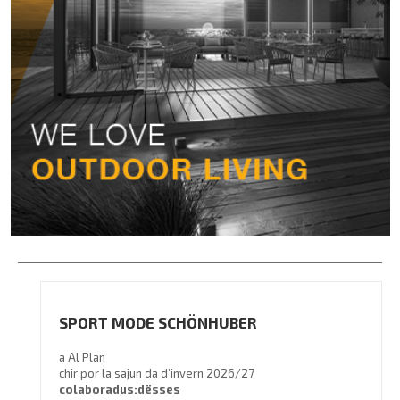
SPORT MODE SCHÖNHUBER
a Al Plan
chir por la sajun da d’invern 2026/27
colaboradus:dësses