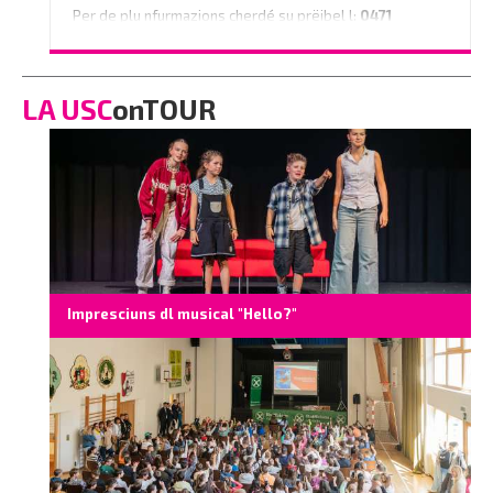
Per de plu nfurmazions cherdé su prëibel l:
0471
796350
o scrì na e-mail a
info@vinaholz.com
LA USC
onTOUR
Impresciuns dl musical "Hello?"