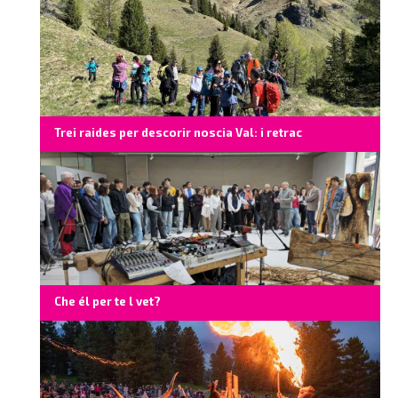
Trei raides per descorir noscia Val: i retrac
Che él per te l vet?