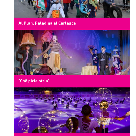
Al Plan: Paladina al Carlascé
"Chë picia stria"