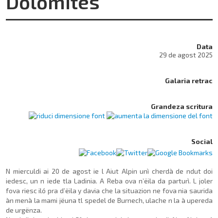
Dolomites
Data
29 de agost 2025
Galaria retrac
Grandeza scritura
Social
N mierculdi ai 20 de agost ie l Aiut Alpin unì cherdà de ndut doi
iedesc, un n iede tla Ladinia. A Reba ova n’ëila da parturì. L joler
fova riesc iló pra d’ëila y davia che la situazion ne fova nia saurida
àn menà la mami jëuna tl spedel de Burnech, ulache n la à upereda
de urgënza.