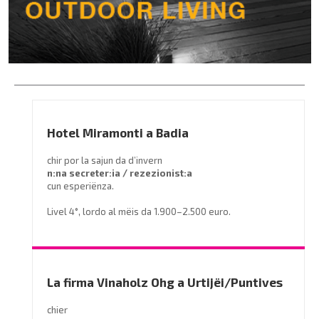
Hotel Miramonti a Badia
chir por la sajun da d’invern
n:na secreter:ia / rezezionist:a
cun esperiënza.
Livel 4°, lordo al mëis da 1.900–2.500 euro.
Prëibel mené le curriculum a
info@miramontihotel.it
o telefoné al
0471 839661
La firma Vinaholz Ohg a Urtijëi/Puntives
chier