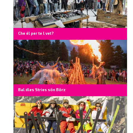
Che él per te l vet?
Bal dles Stries sön Börz