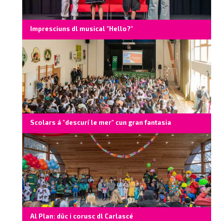
Impresciuns dl musical "Hello?"
Scolars á "descurí le mer" cun gran fantasia
Al Plan: düc i corusc dl Carlascé