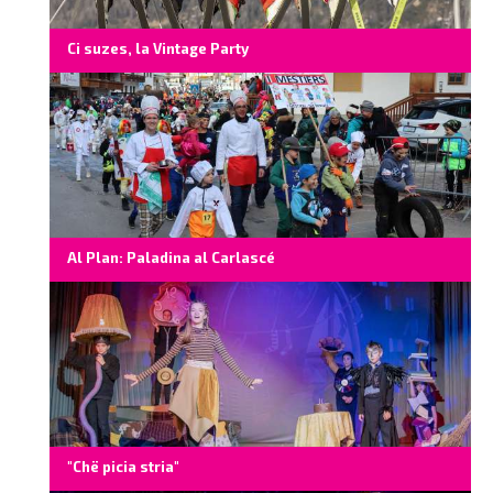
Ci suzes, la Vintage Party
Al Plan: Paladina al Carlascé
"Chë picia stria"