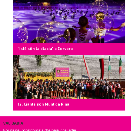
"Isté sön la dlacia" a Corvara
12. Cianté sön Munt da Rina
VAL BADIA
Por na neuropsicologia che baia ince ladin