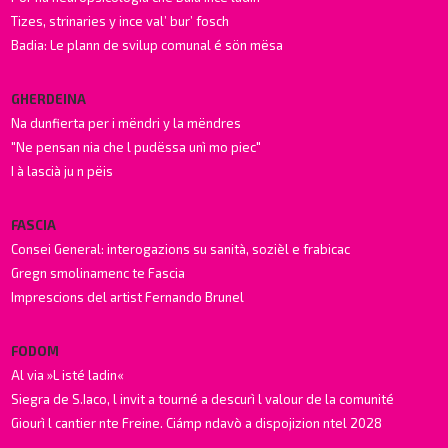
Tizes, strinaries y ince val’ bur’ fosch
Badia: Le plann de svilup comunal é sön mësa
GHERDEINA
Na dunfierta per i mëndri y la mëndres
"Ne pensan nia che l pudëssa unì mo piec"
I à lascià ju n pëis
FASCIA
Consei General: interogazions su sanità, sozièl e frabicac
Gregn smolinamenc te Fascia
Imprescions del artist Fernando Brunel
FODOM
Al via »L isté ladin«
Siegra de S.Iaco, l invit a tourné a descurì l valour de la comunité
Giourì l cantier nte Freine. Ciámp ndavò a dispojizion ntel 2028