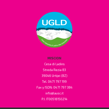
MISCION
Cesa di Ladins
Streda Rezia 83
39046 Urtijei (BZ)
Tel. 0471 797 199
Fax y ISDN: 0471 797 384
info@lausc.it
P.I. IT00518150214