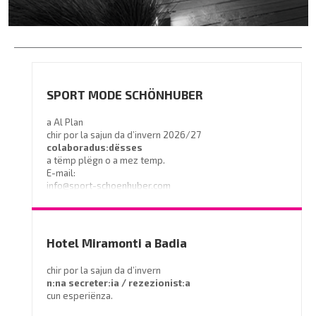
SPORT MODE SCHÖNHUBER
a Al Plan
chir por la sajun da d’invern 2026/27
colaboradus:dësses
a tëmp plëgn o a mez temp.
E-mail:
info@sport-schoenhuber.com
- Tel. 0474 555141
Hotel Miramonti a Badia
chir por la sajun da d’invern
n:na secreter:ia / rezezionist:a
cun esperiënza.