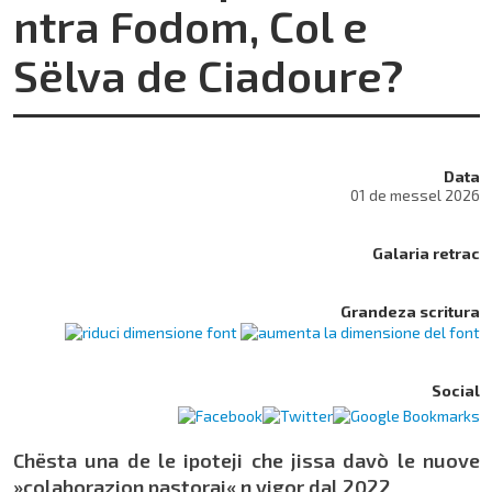
ntra Fodom, Col e
Sëlva de Ciadoure?
Data
01 de messel 2026
Galaria retrac
Grandeza scritura
Social
Chësta una de le ipoteji che jissa davò le nuove
»colaborazion pastorai« n vigor dal 2022