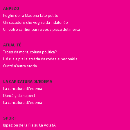
ANPEZO
Foghe de ra Madona fate polito
Chi cazadore che vegnia da indalonśe
Un outro cantier par ra vecia piaza del mercà
ATUALITÉ
Troes da mont: coluna politica?
L é ruà a piz la strèda da rodes e pedonèla
Cunté n’autra storia
LA CARICATURA DL'EDEMA
La caricatura dl'edema
Dancà y da na pert
La caricatura dl'edema
SPORT
Ispezion de la Fis su La VolatA