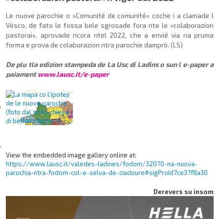
Le nuove parochie o »Comunité de comunité« coche i a clamade l
Vësco, de fato le fossa bele sgrosade fora nte le »colaborazion
pastorai«, apro­vade ncora ntel 2022, che a envié via na pruma
forma e prova de colaborazion ntra parochie damprò. (LS)
De plu tla edizion stampeda de La Usc di Ladins o sun l e-paper a
paiament
www.lausc.it/e-paper
View the embedded image gallery online at:
https://www.lausc.it/valedes-ladines/fodom/32070-na-nuova-
parochia-ntra-fodom-col-e-selva-de-ciadoure#sigProId7ce37f8a30
Derevers su insom