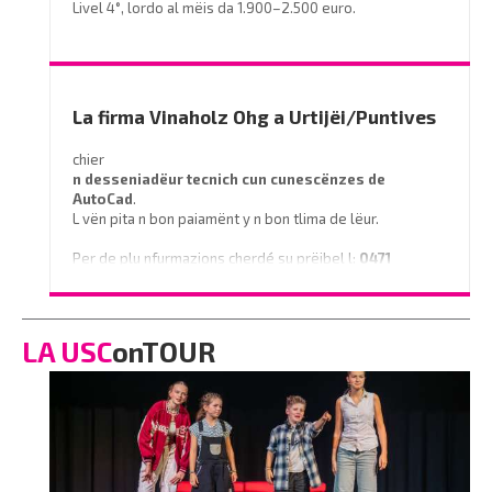
Livel 4°, lordo al mëis da 1.900–2.500 euro.
Prëibel mené le curriculum a
info@miramontihotel.it
o telefoné al
0471 839661
La firma Vinaholz Ohg a Urtijëi/Puntives
chier
n desseniadëur tecnich cun cunescënzes
de
AutoCad
.
L vën pita n bon paiamënt y n bon tlima de lëur.
Per de plu nfurmazions cherdé su prëibel l:
0471
796350
o scrì na e-mail a
info@vinaholz.com
LA USC
onTOUR