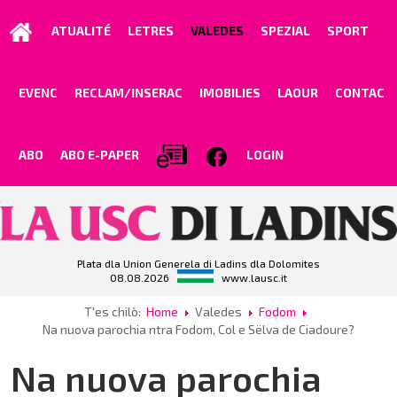
ATUALITÉ
LETRES
VALEDES
SPEZIAL
SPORT
EVENC
RECLAM/INSERAC
IMOBILIES
LAOUR
CONTAC
ABO
ABO E-PAPER
LOGIN
Plata dla Union Generela di Ladins dla Dolomites
08.08.2026
www.lausc.it
T'es chilò:
Home
Valedes
Fodom
Na nuova parochia ntra Fodom, Col e Sëlva de Ciadoure?
Na nuova parochia