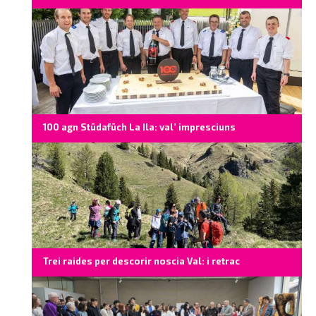
100 agn Stüdafüch La Ila: val’ impresciuns
Trei raides per descorir noscia Val: i retrac