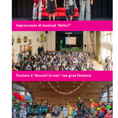
Impresciuns dl musical "Hello?"
Scolars á "descurí le mer" cun gran fantasia