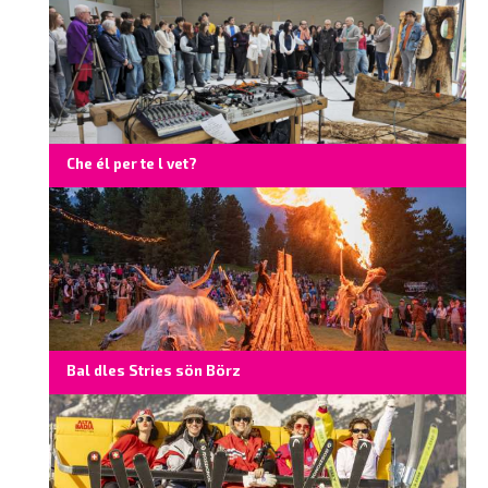
Che él per te l vet?
Bal dles Stries sön Börz