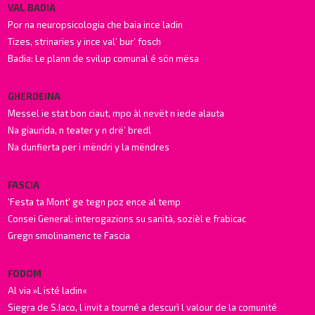
VAL BADIA
Por na neuropsicologia che baia ince ladin
Tizes, strinaries y ince val’ bur’ fosch
Badia: Le plann de svilup comunal é sön mësa
GHERDEINA
Messel ie stat bon ciaut, mpo àl nevët n iede alauta
Na giaurida, n teater y n drë’ bredl
Na dunfierta per i mëndri y la mëndres
FASCIA
'Festa ta Mont' ge tegn poz ence al temp
Consei General: interogazions su sanità, sozièl e frabicac
Gregn smolinamenc te Fascia
FODOM
Al via »L isté ladin«
Siegra de S.Iaco, l invit a tourné a descurì l valour de la comunité