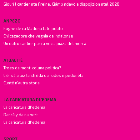
Giourì l cantier nte Freine. Ciámp ndavò a dispojizion ntel 2028
ANPEZO
Foghe de ra Madona fate polito
Chi cazadore che vegnia da indalonśe
Un outro cantier par ra vecia piaza del mercà
ATUALITÉ
Troes da mont: coluna politica?
L é ruà a piz la strèda da rodes e pedonèla
Cunté n’autra storia
LA CARICATURA DL'EDEMA
La caricatura dl'edema
Dancà y da na pert
La caricatura dl'edema
SPORT