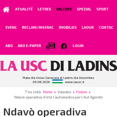
ATUALITÉ
LETRES
VALEDES
SPEZIAL
SPORT
EVENC
RECLAM/INSERAC
IMOBILIES
LAOUR
CONTAC
ABO
ABO E-PAPER
LOGIN
Plata dla Union Generela di Ladins dla Dolomites
09.08.2026
www.lausc.it
T'es chilò:
Home
Valedes
Fodom
Ndavò operadiva d’isté l’automedica per l Aut Agordin
Ndavò operadiva