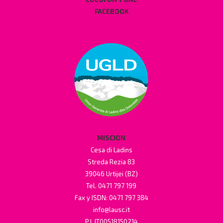
FACEBOOK
MISCION
Cesa di Ladins
Streda Rezia 83
39046 Urtijei (BZ)
Tel. 0471 797 199
Fax y ISDN: 0471 797 384
info@lausc.it
P.I. IT00518150214