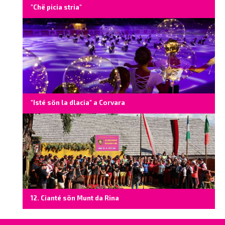
"Chë picia stria"
"Isté sön la dlacia" a Corvara
12. Cianté sön Munt da Rina