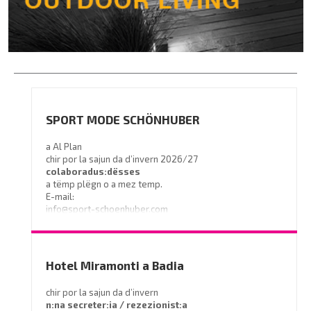
SPORT MODE SCHÖNHUBER
a Al Plan
chir por la sajun da d’invern 2026/27
colaboradus:dësses
a tëmp plëgn o a mez temp.
E-mail:
info@sport-schoenhuber.com
- Tel. 0474 555141
Hotel Miramonti a Badia
chir por la sajun da d’invern
n:na secreter:ia / rezezionist:a