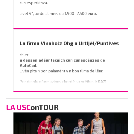
cun esperiënza.
Livel 4°, lordo al mëis da 1.900–2.500 euro.
Prëibel mené le curriculum a
info@miramontihotel.it
o telefoné al
0471 839661
La firma Vinaholz Ohg a Urtijëi/Puntives
chier
n desseniadëur tecnich cun cunescënzes
de
AutoCad
.
L vën pita n bon paiamënt y n bon tlima de lëur.
Per de plu nfurmazions cherdé su prëibel l:
0471
796350
o scrì na e-mail a
info@vinaholz.com
LA USC
onTOUR