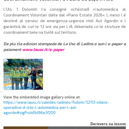
L’Uls 1 Dolomiti l’a consigné nchë­stadì n’automedica al
Coordinament Volontari daìte dal »Piano Estate 2026«. L meso l é
destiné al servisc de emergenza-urgenza ntel Aut Agordin e l
garantirà de curì le 12 ore via per l dì, deberiada co le stru­ture de
coordinament bele na tivité sul teritorio.
De plu tla edizion stampeda de La Usc di Ladins o sun l e-paper a
paiament
www.lausc.it/e-paper
View the embedded image gallery online at:
https://www.lausc.it/valedes-ladines/fodom/32113-ndavo-
operadiva-d-iste-l-automedica-per-l-aut-
agordin#sigProId9d96e3f200
Derevers su insom