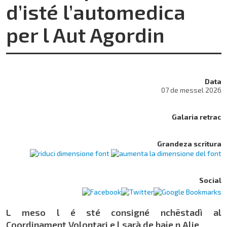
d’isté l’automedica
per l Aut Agordin
Data
07 de messel 2026
Galaria retrac
Grandeza scritura
Social
L meso l é sté consigné nchëstadì al
Coordinament Volontari e l sarà de baje n Alie