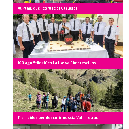
Al Plan: düc i corusc dl Carlascé
100 agn Stüdafüch La Ila: val’ impresciuns
Trei raides per descorir noscia Val: i retrac