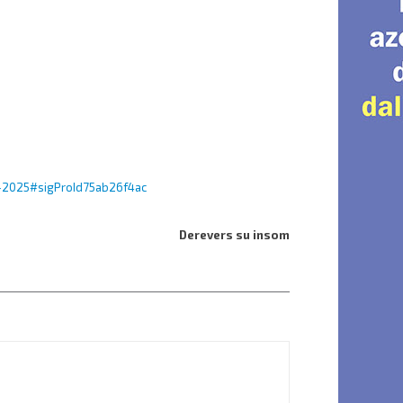
s-2025#sigProId75ab26f4ac
Derevers su insom