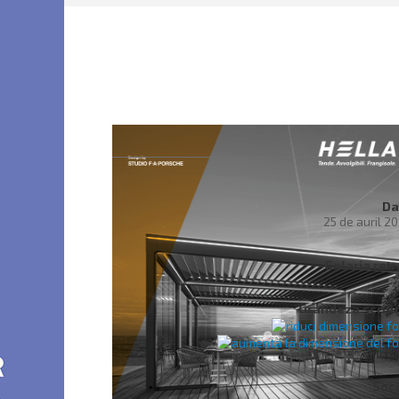
Da
25 de auril 2
Galaria ret
Grandeza scritu
Soci