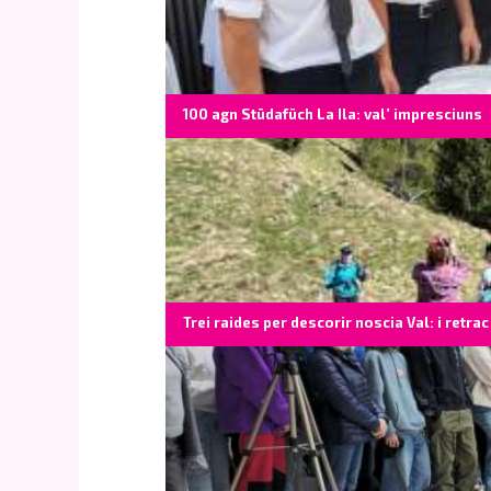
100 agn Stüdafüch La Ila: val’ impresciuns
Trei raides per descorir noscia Val: i retrac