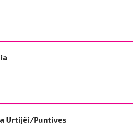
ia
a Urtijëi/Puntives