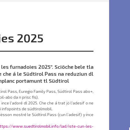
ies 2025
 les furnadoies 2025". Sciöche bele tla
e che á le Südtirol Pass na reduziun dl
implanc portamunt tl Südtirol
irol Pass, Euregio Family Pass, Südtirol Pass abo+,
il-abo da n prisc fis).
ince l'adoré dl 2025. Che che á trat jö l'adesif o ne
i infopoints de südtirolmobil.
ësson mostré le Südtirol Pass (cun l’adesif) y ince
ttps://www.suedtirolmobil.info/lad/iste-cun-les-