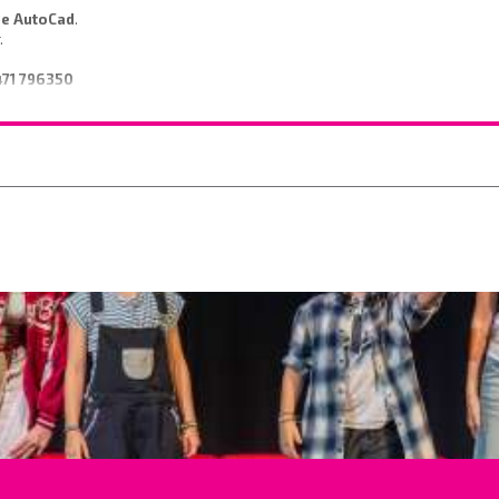
de AutoCad
.
r.
471 796350