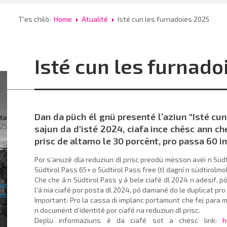
T'es chilò:
Home
Atualité
Isté cun les furnadoies 2025
Isté cun les furnado
Dan da püch él gnü presenté l’aziun "Isté cun
ta
025
sajun da d'isté 2024, ciafa ince chësc ann ch
prisc de altamo le 30 porcënt, pro passa 60 
rac
Por s’anuzé dla reduziun dl prisc preodü mësson avëi n Südt
Südtirol Pass 65+ o Südtirol Pass free (tl dagní n südtirolmob
ra
Che che á n Südtirol Pass y á bele ciafé dl 2024 n adesif, pó 
l'á nia ciafé por posta dl 2024, pó damané do le duplicat pro 
Important: Pro la cassa di implanc portamunt che fej para m
n documënt d’identité por ciafé na reduziun dl prisc.
al
Deplü informaziuns é da ciafé sot a chësc link:
h