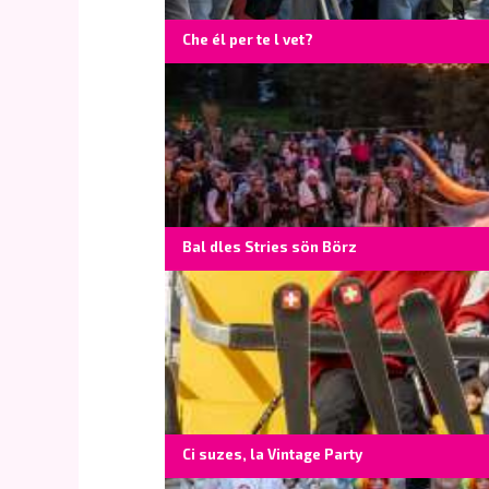
Che él per te l vet?
Bal dles Stries sön Börz
Ci suzes, la Vintage Party