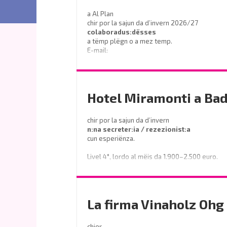
a Al Plan
chir por la sajun da d’invern 2026/27
colaboradus:dësses
a tëmp plëgn o a mez temp.
E-mail:
info@sport-schoenhuber.com
- Tel. 0474 555141
Hotel Miramonti a Bad
chir por la sajun da d’invern
n:na secreter:ia / rezezionist:a
cun esperiënza.
Livel 4°, lordo al mëis da 1.900–2.500 euro.
Prëibel mené le curriculum a
info@miramontihotel.it
La firma Vinaholz Ohg 
o telefoné al
0471 839661
chier