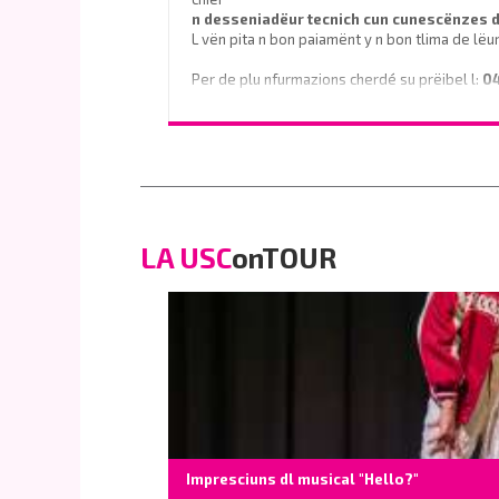
n desseniadëur tecnich cun cunescënzes
L vën pita n bon paiamënt y n bon tlima de lëu
Per de plu nfurmazions cherdé su prëibel l:
0
o scrì na e-mail a
info@vinaholz.com
LA USC
onTOUR
Impresciuns dl musical "Hello?"