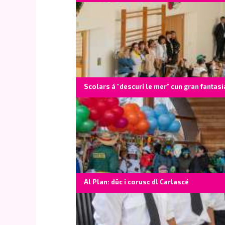
Scolars á "descurí le mer" cun gran fantasi
Al Plan: düc i corusc dl Carlascé