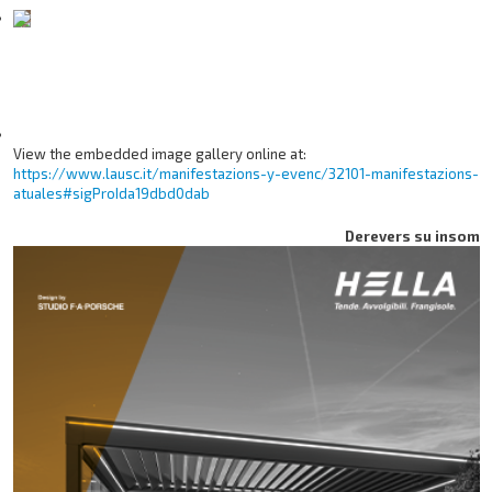
View the embedded image gallery online at:
https://www.lausc.it/manifestazions-y-evenc/32101-manifestazions-
atuales#sigProIda19dbd0dab
Derevers su insom