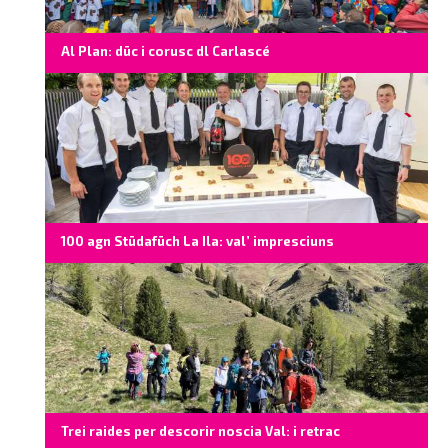
Al Plan: düc i corusc dl Carlascé
100 agn Stüdafüch La Ila: val’ impresciuns
Trei raides per descorir noscia Val: i retrac