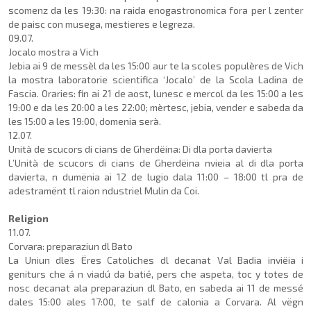
scomenz da les 19:30: na raida enogastronomica fora per l zenter
de paisc con mu­sega, mestieres e legreza.
09.07.
Jocalo mostra a Vich
Jebia ai 9 de messèl da les 15:00 aur te la scoles populères de Vich
la mostra laboratorie scientifica ‘Jocalo’ de la Scola Ladina de
Fascia. Oraries: fin ai 21 de aost, lunesc e mercol da les 15:00 a les
19:00 e da les 20:00 a les 22:00; mèrtesc, jebia, vender e sabeda da
les 15:00 a les 19:00, do­menia serà.
12.07.
Unità de scucors di cians de Gherdëina: Di dla porta davierta
L’Unità de scucors di cians de Gherdëina nvieia al di dla porta
davierta, n dumënia ai 12 de lugio dala 11:00 – 18:00 tl pra de
adestramënt tl raion ndustriel Mulin da Coi.
Religion
11.07.
Corvara: preparaziun dl Bato
La Uniun dles Ëres Catoliches dl decanat Val Badia inviëia i
geniturs che á n viadú da batié, pers che aspeta, toc y totes de
nosc decanat ala preparaziun dl Bato, en sabeda ai 11 de messé
dales 15:00 ales 17:00, te salf de calonia a Corvara. Al vëgn