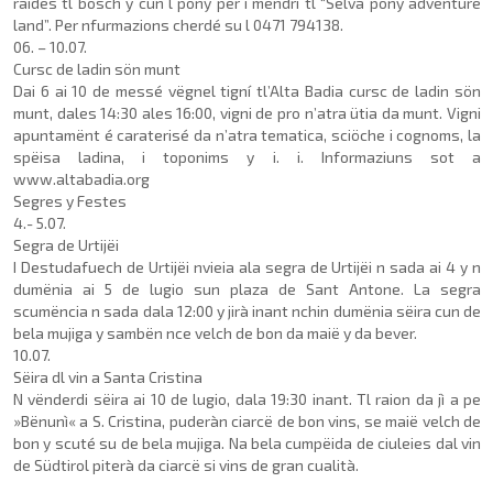
raides tl bosch y cun l pony per i mëndri tl “Selva pony adventure
land”. Per nfurmazions cherdé su l 0471 794138.
06. – 10.07.
Cursc de ladin sön munt
Dai 6 ai 10 de messé vëgnel tigní tl’Alta Badia cursc de ladin sön
munt, dales 14:30 ales 16:00, vigni de pro n’atra ütia da munt. Vigni
apunta­mënt é caraterisé da n’atra tematica, sciöche i cognoms, la
spëisa ladina, i toponims y i. i. Informaziuns sot a
www.altabadia.org
Segres y Festes
4.- 5.07.
Segra de Urtijëi
I Destudafuech de Urtijëi nvieia ala segra de Urtijëi n sada ai 4 y n
dumënia ai 5 de lugio sun plaza de Sant An­tone. La segra
scumëncia n sada dala 12:00 y jirà inant nchin dumënia sëira cun de
bela mujiga y sambën nce velch de bon da maië y da bever.
10.07.
Sëira dl vin a Santa Cristina
N vënderdi sëira ai 10 de lugio, dala 19:30 inant. Tl raion da jì a pe
»Bënunì« a S. Cristina, puderàn ciarcë de bon vins, se maië velch de
bon y scuté su de bela mujiga. Na bela cumpëida de ciuleies dal vin
de Südtirol piterà da ciarcë si vins de gran cualità.