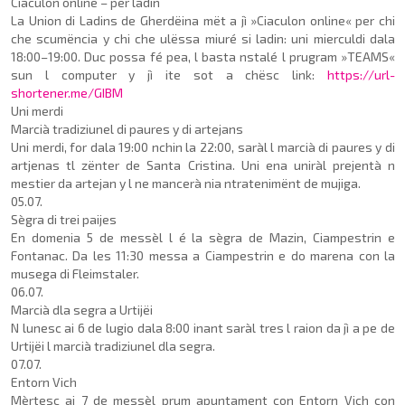
Ciaculon online – per ladin
La Union di Ladins de Gher­dëina mët a jì »Ciaculon on­line« per chi
che scumëncia y chi che ulëssa miuré si ladin: uni mierculdi dala
18:00–19:00. Duc possa fé pea, l basta nstalé l prugram »TE­AMS«
sun l computer y jì ite sot a chësc link:
https://url-
shortener.me/GIBM
Uni merdi
Marcià tradiziunel di paures y di artejans
Uni merdi, for dala 19:00 nchin la 22:00, saràl l marcià di paures y di
artjenas tl zënter de Santa Cristina. Uni ena uniràl prejentà n
mestier da artejan y l ne mancerà nia ntratenimënt de mujiga.
05.07.
Sègra di trei paijes
En domenia 5 de messèl l é la sègra de Mazin, Ciampe­strin e
Fontanac. Da les 11:30 messa a Ciampestrin e do marena con la
musega di Fleimstaler.
06.07.
Marcià dla segra a Urtijëi
N lunesc ai 6 de lugio dala 8:00 inant saràl tres l raion da jì a pe de
Urtijëi l marcià tradiziunel dla segra.
07.07.
Entorn Vich
Mèrtesc ai 7 de messèl prum apuntament con Entorn Vich con