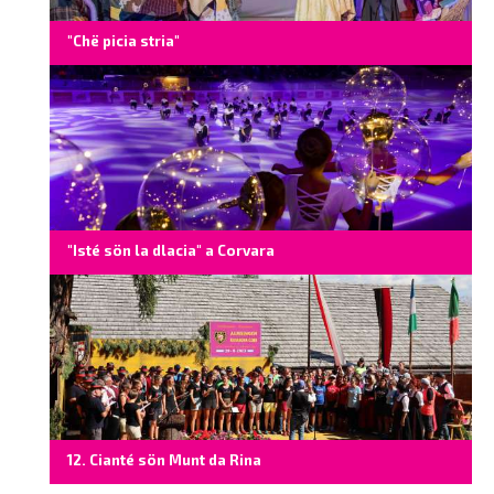
"Chë picia stria"
"Isté sön la dlacia" a Corvara
12. Cianté sön Munt da Rina