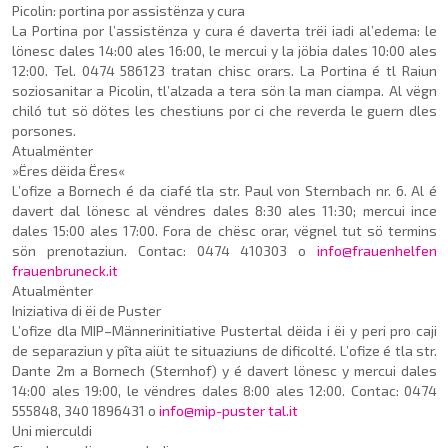
Picolin: portina por assistënza y cura
La Portina por l’assistënza y cura é daverta trëi iadi al’ede­ma: le
lönesc dales 14:00 ales 16:00, le mercui y la jöbia dales 10:00 ales
12:00. Tel. 0474 586123 tratan chisc orars. La Portina é tl Raiun
soziosanitar a Picolin, tl’alzada a tera sön la man ciampa. Al vëgn
chiló tut sö dötes les chestiuns por ci che reverda le guern dles
porsones.
Atualmënter
»Ëres dëida Ëres«
L’ofize a Bornech é da ciafé tla str. Paul von Sternbach nr. 6. Al é
davert dal lönesc al vëndres dales 8:30 ales 11:30; mercui ince
dales 15:00 ales 17:00. Fora de chësc orar, vëgnel tut sö termins
sön prenotaziun. Contac: 0474 410303 o
info@frauenhelfen
frauenbruneck.it
Atualmënter
Iniziativa di ëi de Puster
L’ofize dla MIP–Männer­initiative Pustertal dëida i ëi y peri pro caji
de separaziun y pîta aiüt te situaziuns de dificolté. L’ofize é tla str.
Dan­te 2m a Bornech (Sternhof) y é davert lönesc y mercui da­les
14:00 ales 19:00, le vën­dres dales 8:00 ales 12:00. Con­tac: 0474
555848, 340 1896431 o
info@mip-puster tal.it
Uni mierculdi