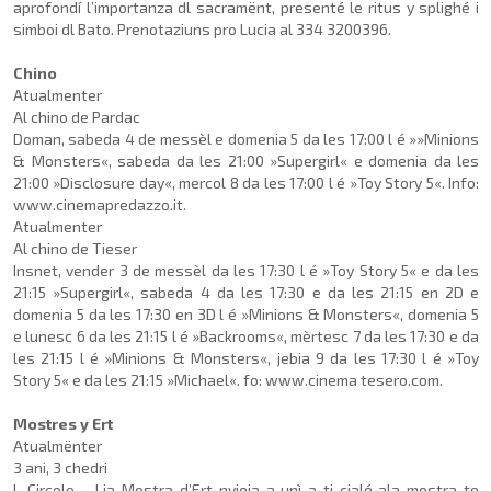
aprofondí l’importanza dl sacramënt, presenté le ritus y splighé i
simboi dl Bato. Prenotaziuns pro Lucia al 334 3200396.
Chino
Atualmenter
Al chino de Pardac
Doman, sabeda 4 de messèl e domenia 5 da les 17:00 l é »»Minions
& Monsters«, sa­beda da les 21:00 »Supergirl« e domenia da les
21:00 »Di­sclosure day«, mercol 8 da les 17:00 l é »Toy Story 5«. Info:
www.cinemapredazzo.it.
Atualmenter
Al chino de Tieser
Insnet, vender 3 de messèl da les 17:30 l é »Toy Story 5« e da les
21:15 »Supergirl«, sabeda 4 da les 17:30 e da les 21:15 en 2D e
domenia 5 da les 17:30 en 3D l é »Minions & Monsters«, domenia 5
e lunesc 6 da les 21:15 l é »Back­rooms«, mèrtesc 7 da les 17:30 e da
les 21:15 l é »Minions & Monsters«, jebia 9 da les 17:30 l é »Toy
Story 5« e da les 21:15 »Michael«. fo: www.cinema tesero.com.
Mostres y Ert
Atualmënter
3 ani, 3 chedri
L Circolo – Lia Mostra d’Ert nvieia a unì a ti cialé ala mo­stra te