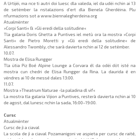
A Urtijëi, ma nce ti autri doi luesc dla valeda, iel da udëi nchin ai 13
de setëmber la nstalazions d’ert dla Bienela Gherdëina. Plu
nfurmazions sot a www.biennalegherdeina.org
Atualmënter
»Corpi Santi« & »Gli eredi della solitudine«
Tla galaria Doris Ghetta a Puntives iel metù ora la mostra »Corpi
Santi« de Pietro Mo­retti y »Gli eredi della solitu­dine« de
Alessandro Twombly, che sarà davierta nchin ai 12 de setëmber.
10.07.
Mostra de Elisa Rungger
Tla ütia Piz Boé Alpine Loun­ge a Corvara él da odëi döt isté na
mostra cun chedri de Elisa Rungger da Rina. La daurida é en
vëndres ai 10 de messé dales 13:00.
11.07.
Mostra »Theatrum Naturae -la paladina dl vif«
La mostra tla galaria Vijion a Puntives, resterà davierta nchin ai 10
de agost, dal lunesc nchin la sada, 16:00–19:00.
Cursc
Atualmënter
Cursc de jì a ciaval
La scola de jì a ciaval Poza­manigoni ve aspieta per cursc de raité,