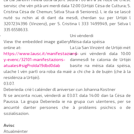
servisc che vën pità uni merdi dala 12:00 (Urtijëi Cësa de Cultura; S.
Cristina Cësa de Chemun; Sëlva Stua di Seniores). L ie da se lascé
nuté su nchin al di dant da mesdì, cherdan su: per Urtijëi l
3207234396 (Vinzenz), per S. Cristina l 333 1499949, per Sëlva l
335 6558633.
Uni
vënderdi
View the embedded image gallery
Mëisa dala spëisa
online at:
La Lia San Vinzënt de Urtijëi mët
https://www.lausc.it/manifestazions-
a jì uni vënderdi dala 10:00
y-evenc/32101-manifestazions-
danmesdì te calonia de Urtijëi
atuales#sigProIda19dbd0dab
basite na mëisa dala spëisa,
ulache l vën partì ora roba da maië a chi che à de bujën (che à la
residënza a Urtijëi).
03.07.
Deberieda: crië l calënder dl aniverser cun Johanna Kostner
N se anconta ncuei, vënderdi ai 03.07. dala 14:00 dan la Cësa de
Paussa. La grupa De­be­rieda ie na grupa cun ulenteres, per se
ancunté dan­ter persones che à problems psichics o de
sozialisazion.
Avisc
Atualmënter