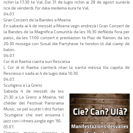
nchin la 17:30 te Val. Dai 31 de lugio nchin ai 28 de agost sunerài
nce de vënderdi, for dala medema ëura te Val.
04.07.
Gran Conzert de la Bandes a Moena
En sabeda ai 4 de messèl a Moena vegn endrezà l Gran Conzert de
la Bandes de la Magnifica Comunità: da les 16:30 defilèda fora per
paisc, da les 17:00 conzert e premia­zion te Piaz de Ramon, da les
20:30 musega con Susal die Partyhexe te tendon ló dal ciamp de
balon.
04.07.
Cor di ëi Raetia cianta sun Resciesa
L Cor di ëi Raetia cianterà ntan la santa mëssa tla capela de
Resciesa n sada ai 4 de lugio dala 10:30.
04.07.
Scutigera a La Grenz
Sabeda 4 de messèl
da les
21:30 a La Grenz a Moena, tel
chèder del Festival Panora­ma
Music, se pel scutèr l driz furlan
‘Scutigera’ che met ensema l
jazz con i ritmes jungle egn ’90.
05.07.
Corvara: musica classica y