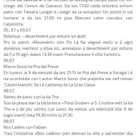
stegn del Comun de Ciana­cei. Da les 17:00 raida leterèra entorn
paisc con Tamara Lun­ger e i joegn de la sociazion ‘Un posto in cui
tornare’ e da les 21:00 te piaz Marconi cater ciacoles con
l’alpinista.
05., 07. y 09.07.
Kidshour – devertimënt por mituns sö alalt
Pro le parch »Movimënt« sön Piz La Ila vëgnel metü a jí vigni
domënia, mertesc y jöbia jüc, animaziun y devertimënt por mituns
da 5 a 10 agn, dales 13:30 inant. Prenota­ziuns ti ofizi turistics.
06.07.
Marco Sessi te Pra del Preve
En lunesc ai 6 de messèl da les 21:15 te Pra del Preve a So­raga l é
na scontrèda con l autor Marco Sessi che pre­jenta sie nef roman
‘Calzini bianchi’. Se l é catitemp te La Gran Ciasa.
08.07.
Sëires de juesc cun la lia Trix
Sun la plaza dan la biblioteca »Tresl Gruber« a S. Cristina mët la lia
Trix a ji de plu sëires cun juesc da mëisa: uni mier­culdi (dai 8 de
lugio inant) dala 19:30 nchin la 21:30.
08.07.
Nos Ladins cun Fabian
Tres l’iniziativa »Nos Ladins« pón descurí la vita y val’mistier dla