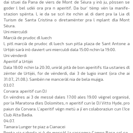
dai stuei da Pana de viers de Mont de Sëura y inò ju, pòssen se
goder l bel udëi ora pra n aperitif. Da bur’ tëmp vën la manife­
stazion spënta. L ie da se scrì ite nchin al di dant pra la Lia dl
Turism de Santa Cristina o diretamënter pra l mplant dla Mont
Sëura.
Uni mierculdi
Marcià de prudoc dl luech
L pitl marcià de prudoc dl luech sun pitla plaza de Sant Antone a
Urtijëi sarà inò daviert uni mierculdi dala 15:00 nchin la 19:00.
Uni vënderdi
Aperitif a Urtijëi
Dala 18:00 nchin la 20:30, uniràl pità de bon aperitifs tla ustaries dl
zënter de Urtijëi, for de vënderdi, dai 3 de lugio inant (ora che ai
31.07., 21.08.). Sambën ne manceràl nia de bela mujiga.
03.07.
Corvara: aperitif cun DJ
En vëndres ai 3 de messé dales 17:00 ales 19:00 vëgnel or­ganisé,
por la Maratona dles Dolomites, n aperitif cun le DJ Vitto Hyde, pro
paiun da Corvara. L’aperitif vëgn metü a jí en colaboraziun cun l’Ice
Club Alta Badia.
04.07.
Tamara Lunger te piaz a Cianacei
Ponta via sabeda ai 4 de messèl la rassegna Campo Base col so­