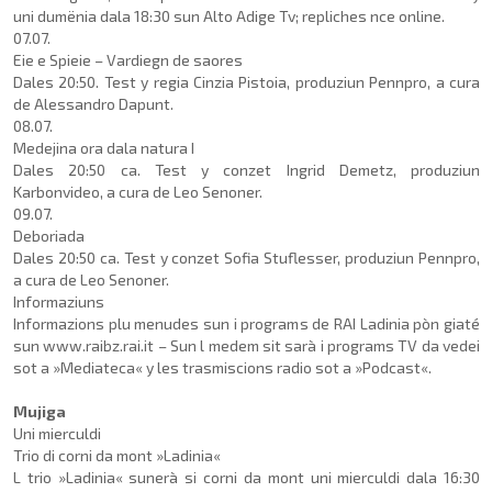
uni dumënia dala 18:30 sun Alto Adige Tv; repliches nce online.
07.07.
Eie e Spieie – Vardiegn de saores
Dales 20:50. Test y regia Cin­zia Pistoia, produziun Pennpro, a cura
de Alessandro Dapunt.
08.07.
Medejina ora dala natura I
Dales 20:50 ca. Test y conzet Ingrid Demetz, produziun
Karbonvideo, a cura de Leo Senoner.
09.07.
Deboriada
Dales 20:50 ca. Test y conzet Sofia Stuflesser, produziun Pennpro,
a cura de Leo Se­noner.
Informaziuns
Informazions plu menudes sun i programs de RAI Ladi­nia pòn giaté
sun www.raibz.rai.it – Sun l medem sit sarà i programs TV da vedei
sot a »Mediateca« y les trasmi­scions radio sot a »Podcast«.
Mujiga
Uni mierculdi
Trio di corni da mont »Ladinia«
L trio »Ladinia« sunerà si cor­ni da mont uni mierculdi da­la 16:30