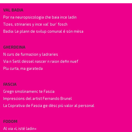
VAL BADIA
Por na neuropsicologia che baia ince ladin
Tizes, strinaries y ince val’ bur’ fosch
Badia: Le plann de svilup comunal é sön mësa
GHERDEINA
N curs de furmazion y ladraries
Via n Setil dëssel nascer n raion defin nuef
Plu curta, ma garateda
FASCIA
Gregn smolinamenc te Fascia
Imprescions del artist Fernando Brunel
La Coprativa de Fascia ge dèsc più valor al personal
FODOM
Al via »L isté ladin«