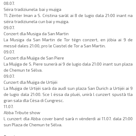
08.07.
Sëira tradiziunela: bai y mujiga
Tl Zënter Iman a S. Cristina saràl ai 8 de lugio dala 21:00 inant na
sëira tradiziunela cun bai y mujiga.
09.07.
Conzert dla Musiga da San Martin
La Musiga da San Martin de Tor tëgn conzert, en jöbia ai 9 de
messé dales 21:00, pro le Ciastel de Tor a San Martin.
09.07.
Cunzert dla Mujiga de San Piere
La Mujiga de S. Piere sunerà ai 9 de lugio dala 21:00 inant sun plaza
de Chemun te Sëlva.
09.07.
Cunzert dla Mujiga de Urtijëi
La Mujiga de Urtijëi sarà da audì sun plaza San Durich a Urtijëi ai 9
de lugio dala 21:00. Sce l ëssa da pluëi, unirà l cunzert spustà tla
gran sala dla Cësa di Cungresc.
11.07.
Abba Tribute show
L cunzert dla Abba cover band sarà n vënderdi ai 11.07. dala 21:00
sun Plaza de Che­mun te Sëlva.