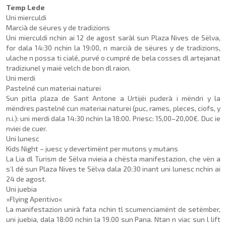
Temp Lede
Uni mierculdi
Marcià de sëures y de tradizions
Uni mierculdi nchin ai 12 de agost saràl sun Plaza Nives de Sëlva,
for dala 14:30 nchin la 19:00, n marcià de sëures y de tradizions,
ulache n possa ti cialé, purvé o cumpré de bela cosses dl artejanat
tradi­ziunel y maië velch de bon dl raion.
Uni merdi
Pastelné cun materiai naturei
Sun pitla plaza de Sant Antone a Urtijëi puderà i mëndri y la
mëndres pastelné cun materiai naturei (puc, rames, pleces, ciofs, y
n.i.): uni merdi dala 14:30 nchin la 18:00. Priesc: 15,00–20,00€. Duc ie
nviei de cuer.
Uni lunesc
Kids Night – juesc y devertimënt per mutons y mutans
La Lia dl Turism de Sëlva nvieia a chësta manifestazion, che vën a
s’l dé sun Plaza Nives te Sëlva dala 20:30 inant uni lunesc nchin ai
24 de agost.
Uni juebia
»Flying Aperitivo«
La manifestazion unirà fata nchin tl scumenciamënt de setëmber,
uni juebia, dala 18:00 nchin la 19.00 sun Pana. Ntan n viac sun l lift