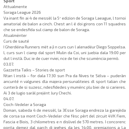
Sport
Attualmente
Soraga League 2026
Va inant fin ai 4 de messèl la 5^ edizion de Soraga Laeague, l tornoi
amatorial de balon a cinch. Chest an l é doi girons con 11 squadres
che se ende­sfida sul ciamp de balon de Soraga.
Atualmënter
Curs de sauté
I Gherdëina Runners mët a jì n curs cun l alenadëur Die­go Soppelsa.
L curs sun l ciamp dal sport Mulin da Coi, uni juebia dala 19:00 per
dut l instà. Duc ie de cuer nviei, nce de tei che scumëncia permò.
03.07.
Gazzetta Talks – Stories de sport
Ntan l instà – for dala 17:30 sun Pra da Nives te Sëlva – puderàn
ancunté n valgunes dla majera persunaliteies dl sport talian che
cunterà de si suzesc, ndesfidedes y mumënc plu biei de si carieres.
Ai 3 de lugio saràl prejënt Jury Che­chi.
04.07.
Cioch-Vedeler a Soraga
Doman, sabeda 4 de messèl, la 3Esse Soraga endreza la garejèda
de corsa sa mont Cioch-Vedeler che fèsc pèrt del zircuit 4VK Fiem,
Fascia e Biois, 3 chilometres e n disli­vel de 570 metres. I concorenc
ponta demez dal parch di jeghes da les 14:00, premia­zions a La