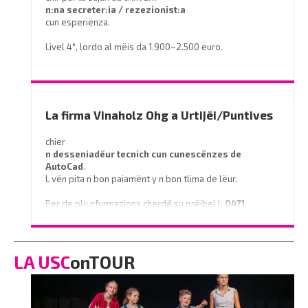
n:na secreter:ia / rezezionist:a
cun esperiënza.
Livel 4°, lordo al mëis da 1.900–2.500 euro.
Prëibel mené le curriculum a
info@miramontihotel.it
o telefoné al
0471 839661
La firma Vinaholz Ohg a Urtijëi/Puntives
chier
n desseniadëur tecnich cun cunescënzes
de
AutoCad
.
L vën pita n bon paiamënt y n bon tlima de lëur.
Per de plu nfurmazions cherdé su prëibel l:
0471
796350
o scrì na e-mail a
info@vinaholz.com
LA USC
onTOUR