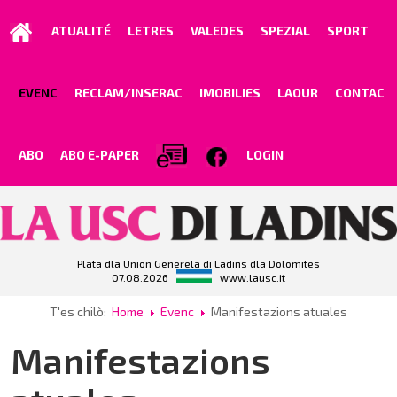
ATUALITÉ
LETRES
VALEDES
SPEZIAL
SPORT
EVENC
RECLAM/INSERAC
IMOBILIES
LAOUR
CONTAC
ABO
ABO E-PAPER
LOGIN
Plata dla Union Generela di Ladins dla Dolomites
07.08.2026
www.lausc.it
T'es chilò:
Home
Evenc
Manifestazions atuales
Manifestazions