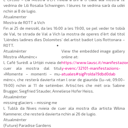
vedrina de Lili Rosalia Schwingen. I lëures te vedrina sarà da udëi
nchin ai 8 de lugio.
Atualmenter
Mostra de ROTT a Vich
Fin ai 25 de messèl, da les 16:00 a les 19:00, se pel veder te tobià
de Val, te strada de Val a Vich la mostra de operes d’èrt dal titol
‘Liëndes ladines dles Dolomites’
del artist ba­diot Lois Rottonara –
ROTT.
Atualmënter
View the embedded image gallery
Mostra »Mumënc«
online at:
L Café Surëdl a Urtijëi nvieia de
https://www.lausc.it/manifestazio
cuer ala mostra dal titul
y-evenc/32101-manifestazions-
»Momente – momenti – mu­
atuales#sigProIda19dbd0dab
mënc«, che resterà davierta ntan l orar de giaurida (lu–vë, 09:00–
19:00) nchin ai 11 de setëmber. Artisć:tes che mët ora: Sabine
Brugger, Siegfried Stauder, Anneliese Hofer Heiss.
Atualmënter
missing glaciers – missing me
L Tublà da Nives nvieia de cuer ala mostra dla artista Wilma
Kammerer, che re­ste­rà davierta nchin ai 26 de lugio.
Atualmënter
(Future) Paradise Gardens