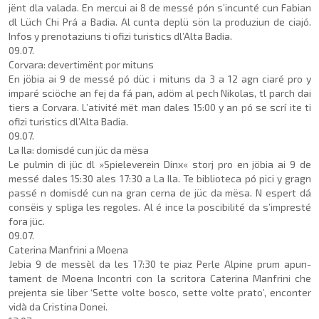
jënt dla valada. En mercui ai 8 de messé pón s’incunté cun Fabian
dl Lüch Chi Prá a Badia. Al cunta deplü sön la produziun de ciajó.
Infos y prenotaziuns ti ofizi turistics dl’Alta Badia.
09.07.
Corvara: devertimënt por mituns
En jöbia ai 9 de messé pó düc i mituns da 3 a 12 agn ciaré pro y
imparé sciöche an fej da fá pan, adöm al pech Nikolas, tl parch dai
tiers a Corvara. L’ativité mët man dales 15:00 y an pó se scrí ite ti
ofizi turistics dl’Alta Badia.
09.07.
La Ila: domisdé cun jüc da mësa
Le pulmin di jüc dl »Spielev­erein Dinx« storj pro en jöbia ai 9 de
messé dales 15:30 ales 17:30 a La Ila. Te biblioteca pó pici y gragn
passé n do­misdé cun na gran cerna de jüc da mësa. N espert dá
consëis y spliga les regoles. Al é ince la poscibilité da s’impresté
fora jüc.
09.07.
Caterina Manfrini a Moena
Jebia 9 de messèl da les 17:30 te piaz Perle Alpine prum apun­
tament de Moena In­contri con la scritora Caterina Manfrini che
prejenta sie liber ‘Sette volte bosco, sette volte prato’, enconter
vidà da Cristina Donei.