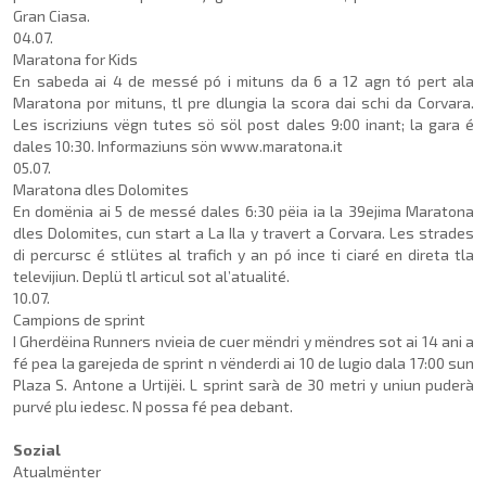
Gran Ciasa.
04.07.
Maratona for Kids
En sabeda ai 4 de messé pó i mituns da 6 a 12 agn tó pert ala
Maratona por mituns, tl pre dlungia la scora dai schi da Corvara.
Les iscriziuns vëgn tutes sö söl post dales 9:00 inant; la gara é
dales 10:30. Informaziuns sön www.maratona.it
05.07.
Maratona dles Dolomites
En domënia ai 5 de messé dales 6:30 pëia ia la 39ejima Maratona
dles Dolomites, cun start a La Ila y travert a Corvara. Les strades
di per­cursc é stlütes al trafich y an pó ince ti ciaré en direta tla
televijiun. Deplü tl articul sot al’atualité.
10.07.
Campions de sprint
I Gherdëina Runners nvieia de cuer mëndri y mëndres sot ai 14 ani a
fé pea la garejeda de sprint n vënderdi ai 10 de lugio dala 17:00 sun
Plaza S. Antone a Urtijëi. L sprint sarà de 30 metri y uniun puderà
purvé plu iedesc. N possa fé pea debant.
Sozial
Atualmënter