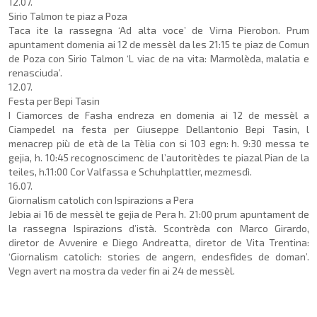
12.07.
Sirio Talmon te piaz a Poza
Taca ite la rassegna ‘Ad alta voce’ de Virna Pierobon. Prum
apuntament domenia ai 12 de messèl da les 21:15 te piaz de Comun
de Poza con Sirio Talmon ‘L viac de na vita: Marmolèda, malatia e
renasciuda’.
12.07.
Festa per Bepi Tasin
I Ciamorces de Fasha endreza en domenia ai 12 de messèl a
Ciampedel na festa per Giuseppe Dellantonio Bepi Tasin, l
menacrep più de età de la Tèlia con si 103 egn: h. 9:30 messa te
gejia, h. 10:45 recognoscimenc de l’autori­tèdes te piazal Pian de la
teiles, h.11:00 Cor Valfassa e Schuh­plattler, mezmesdì.
16.07.
Giornalism catolich con Ispirazions a Pera
Jebia ai 16 de messèl te gejia de Pera h. 21:00 prum apunta­ment de
la rassegna Ispirazions d’istà. Scontrèda con Marco Girardo,
diretor de Avvenire e Diego Andreatta, diretor de Vita Trentina:
‘Giornalism catolich: stories de angern, endesfides de doman’.
Vegn avert na mostra da veder fin ai 24 de messèl.