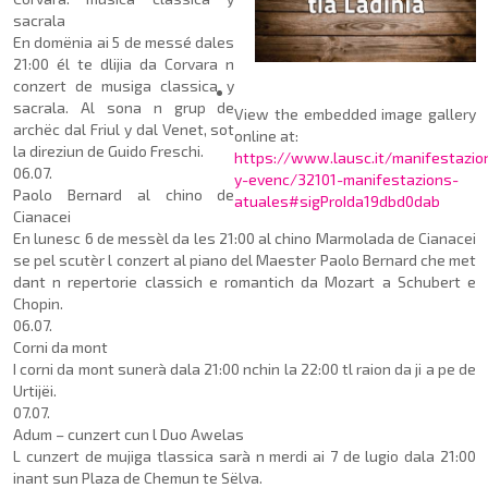
sacrala
En domënia ai 5 de messé dales
21:00 él te dlijia da Cor­vara n
conzert de musiga classica y
sacrala. Al sona n grup de
View the embedded image gallery
archëc dal Friul y dal Venet, sot
online at:
la direziun de Guido Freschi.
https://www.lausc.it/manifestazio
06.07.
y-evenc/32101-manifestazions-
Paolo Bernard al chino de
atuales#sigProIda19dbd0dab
Cianacei
En lunesc 6 de messèl da les 21:00 al chino Marmolada de Cianacei
se pel scutèr l conzert al piano del Maester Paolo Bernard che met
dant n repertorie classich e roman­tich da Mozart a Schubert e
Chopin.
06.07.
Corni da mont
I corni da mont sunerà dala 21:00 nchin la 22:00 tl raion da ji a pe de
Urtijëi.
07.07.
Adum – cunzert cun l Duo Awelas
L cunzert de mujiga tlassica sarà n merdi ai 7 de lugio dala 21:00
inant sun Plaza de Che­mun te Sëlva.