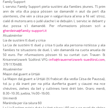
Family Support
L servisc Family Support pie­ta sustëni ala families jëu­nes. Tl prim
ann de vita dl:a pop:a pòssen se damandé n aiut da pert dla
ulenteres, che vën a cësa per n valgun’ëura al’ena a fé vel’ stroz,
cialé di mutons:ans o judé ulache l ie debujën. L servisc ie debant y
duc possa s’l damandé. Per nfurmazions pòssen scrì a
gherdeina@family-support.it
Atualmënter
Lia de sustëni tl duel y crisa
La Lia de sustëni tl duel y cri­sa ti juda ala persona nstëssa y ala
families te situa­zions de duel. L vën damandà na cuota anuela de
50 euro. Per nfur­mazions pòssen tò su cuntat cun: Trauer- &
Krisennetzwerk Südtirol VFG–
info@trauernetzwerk-suedtirol.com
,
379 1170488.
Atualmënter
Majon dal guant a Urtijëi
La Majon dal guant a Urtijëi (tl frabicat dla vedla Cësa de Paussa),
tol ju y dà inant per na pitla dunfierta guant y ciauzei ma nce
chëutres, ziehes da liet y cultrines tenii drët bën. Orars: merdi,
8:30–10:30, juebia, 14:00–16:00.
Uni merdi
Marënda per i:la sëura 60
La Lia Sarëinn nvieia duta la jënt sëura i 60 ani a se nuzé de chësc