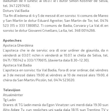
daduman de n lunesc ai 06.07. ie l dutor Simon Ko­stner de Sëlva,
tel. 347 2297492.
Doturs Val Badia
Tla fin dl’edema di 4 y 5 de messé él en sorvisc ti comuns de Mareo
y San Martin le dotur Eduard Agreiter, San Mar­tin de Tor, tel. 0474
523 315 o 333 1380852. Ti comuns de Badia, Corvara y La Val él en
sorvisc le dotur Giovanni Crivellaro, La Ila, tel. 348 0014266.
Apoteches
Apoteca Gherdëina
L’apoteca che ie de servisc ora dl orar urdiner de giaurida, da n
vënderdi ai 03.07. nchin n vënderdi ai 10.07. ie chëla de Sëlva, tel.
0471/795142 o 333/1776615, (davierta dala 8.30–12.30).
Apoteca Val Badia
L’apoteca en sorvisc tla Val Badia, fora dl orar ordinar, dal vëndres
ai 3 de messé dales 19:00 al vëndres ai 10 de messé ales 19:00, é
chëra da San Martin/Picolin, tel. 0474 523020.
Televijion
Atualmënter
Tg Ladin
Orares dl TG ladin menà da Egon Vinatzer: uni merdi dala 19:30 sun
Alto Adige Tv, cun repliches uni sada dala 18:15 sun Trentino TV y