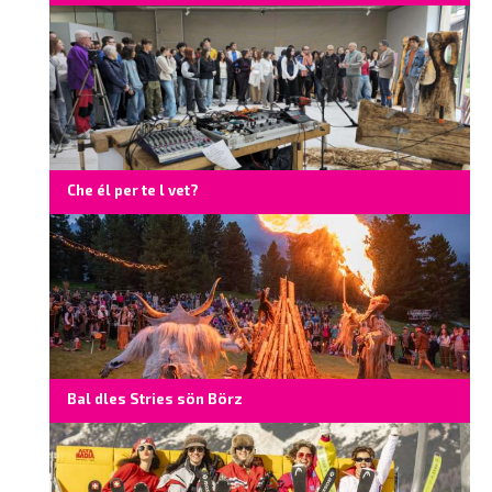
Che él per te l vet?
Bal dles Stries sön Börz