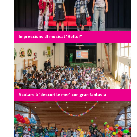
Impresciuns dl musical "Hello?"
Scolars á "descurí le mer" cun gran fantasia