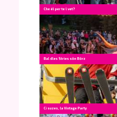
Che él per te l vet?
Bal dles Stries sön Börz
Ci suzes, la Vintage Party