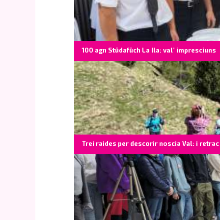
100 agn Stüdafüch La Ila: val’ impresciuns
Trei raides per descorir noscia Val: i retrac