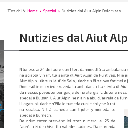
T'es chilò:
Home
Spezial
Nutizies dal Aiut Alpin Dolomites
Nutizies dal Aiut Al
ta
N lunesc ai 24 de fauré sun l tert danmesdì à la ambulanza 
025
na sciabla y n uf, tla sënta dl Aiut Alpin de Puntives. N ie ju
Aiut Alpin julà sun Jëuf de Sela, ulache n ël se ova fat mel a 
rac
Domesdì ie mo n iede ruveda la ambulanza tla sënta dl Aiut A
da nescia, povester per gauja de na alergia. L dutor à riesc 
spedel a Bulsan. L Aiut Alpin ne n’à nia abù dl’aurela de fur
ra
l Lagazuoi ulache n’ëila
ie tumeda cun i schi y se à rot
na sciabla. N l à ciarieda sun l joler y meneda te
spedel a Burnech.
De ndut cater ntervënc iel stat n merdi ai 25 de
al
fauré, trëi de chisc tla valedes ladines. Da marënda