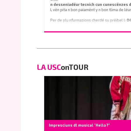
n desseniadëur tecnich cun cunescënzes
L vën pita n bon paiamënt y n bon tlima de lëu
Per de plu nfurmazions cherdé su prëibel l:
0
o scrì na e-mail a
info@vinaholz.com
LA USC
onTOUR
Impresciuns dl musical "Hello?"