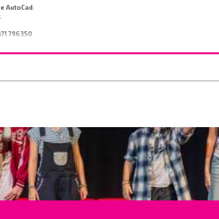
de AutoCad
.
r.
471 796350