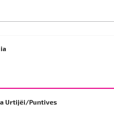
ia
a Urtijëi/Puntives