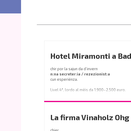
Hotel Miramonti a Bad
chir por la sajun da d’invern
n:na secreter:ia / rezezionist:a
cun esperiënza.
Livel 4°, lordo al mëis da 1.900–2.500 euro.
Prëibel mené le curriculum a
info@miramontihotel.it
La firma Vinaholz Ohg 
o telefoné al
0471 839661
chier