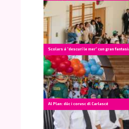
Scolars á "descurí le mer" cun gran fantasi
Al Plan: düc i corusc dl Carlascé