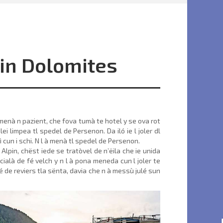
pin Dolomites
menà n pazient, che fova tumà te hotel y se ova rot
lei limpea tl spedel de Persenon. Da iló ie l joler dl
jì cun i schi. N l à menà tl spedel de Persenon.
lpin, chëst iede se tratòvel de n’ëila che ie unida
cialà de fé velch y n l à pona meneda cun l joler te
né de reviers tla sënta, davia che n à messù julé sun