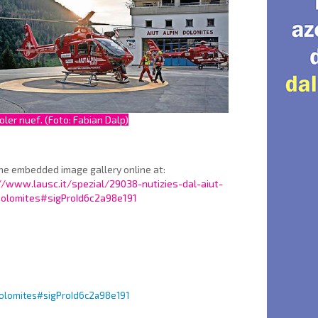
joler nuef. (Foto: Fabian Dalp)
he embedded image gallery online at:
//www.lausc.it/spezial/29038-nutizies-dal-aiut-
dolomites#sigProId6c2a98e191
-dolomites#sigProId6c2a98e191