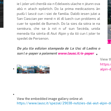
ie l joler unì cherdà via n Edelweis ulache n jëunn ova
abù n atach epiletich. Do la prima medicazions àn
pudù l lascé cun i siei de familia. Daldò iesen julei a
San Ciascian per mené n ël dl luech cun problems al
cuer te spedel de Burnech. Do la sies da sëira ie na
seniëura, che se à rot n uf sun Secëda, unida
meneda tla sënta dl Aiut Alpin y da iló cun l joler te
spedel de Persenon.
L 
De plu tla edizion stampeda de La Usc di Ladins o
sun l e-paper a paiament
www.lausc.it/e-paper
View t
https:
alpin-
View the embedded image gallery online at:
https://www.lausc.it/spezial/29038-nutizies-dal-aiut-alpin