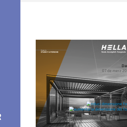
Da
07 de merz 2
Galaria ret
Grandeza scritu
Soci