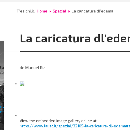
T'es chilò:
Home
Spezial
La caricatura dl'edema
La caricatura dl'ed
ta
de Manuel Riz
26
rac
ra
View the embedded image gallery online at:
al
https://www.lausc.it/spezial/32105-la-caricatura-dl-edema