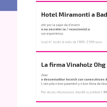
- Tel. 0474 555141
Hotel Miramonti a Bad
chir por la sajun da d’invern
n:na secreter:ia / rezezionist:a
cun esperiënza.
Livel 4°, lordo al mëis da 1.900–2.500 euro.
Prëibel mené le curriculum a
info@miramontihotel.it
La firma Vinaholz Ohg 
o telefoné al
0471 839661
chier
n desseniadëur tecnich cun cunescënzes
L vën pita n bon paiamënt y n bon tlima de lëu
Per de plu nfurmazions cherdé su prëibel l:
0
o scrì na e-mail a
info@vinaholz.com