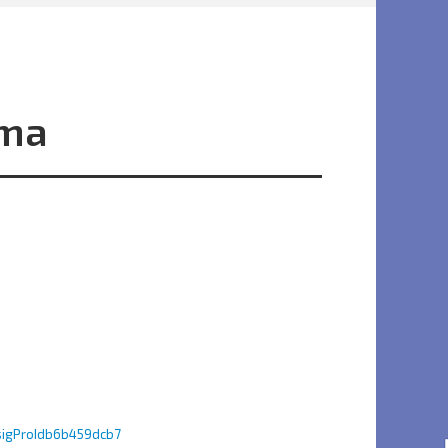
ema
#sigProIdb6b459dcb7