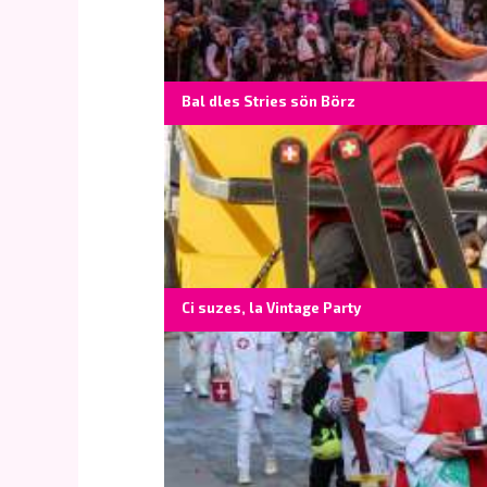
Bal dles Stries sön Börz
Ci suzes, la Vintage Party