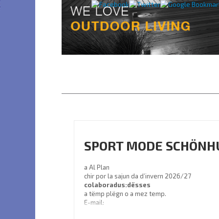
SPORT MODE SCHÖNH
a Al Plan
chir por la sajun da d’invern 2026/27
colaboradus:dësses
a tëmp plëgn o a mez temp.
E-mail:
info@sport-schoenhuber.com