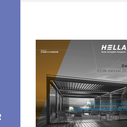
Da
03 de messel 20
Galaria ret
Grandeza scritu
Soci