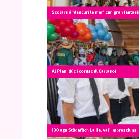
Scolars á "descurí le mer" cun gran fantasi
Al Plan: düc i corusc dl Carlascé
100 agn Stüdafüch La Ila: val’ impresciuns