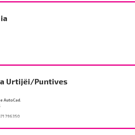
ia
a Urtijëi/Puntives
de AutoCad
.
r.
471 796350