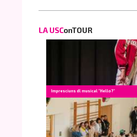
LA USC
onTOUR
Impresciuns dl musical "Hello?"