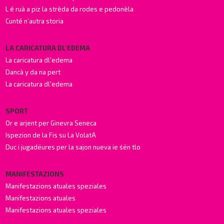
L é ruà a piz la strèda da rodes e pedonèla
Cunté n’autra storia
LA CARICATURA DL'EDEMA
La caricatura dl'edema
Dancà y da na pert
La caricatura dl'edema
SPORT
Or e arjent per Ginevra Seneca
Ispezion de la Fis su La VolatA
Duc i jugadëures per la sajon nueva ie śën tlo
MANIFESTAZIONS
Manifestazions atuales speziales
Manifestazions atuales
Manifestazions atuales speziales