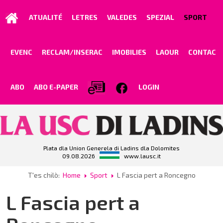
ATUALITÉ
LETRES
VALEDES
SPEZIAL
SPORT
EVENC
RECLAM/INSERAC
IMOBILIES
LAOUR
CONTAC
ABO
ABO E-PAPER
LOGIN
Plata dla Union Generela di Ladins dla Dolomites
09.08.2026
www.lausc.it
T'es chilò:
Home
Sport
L Fascia pert a Roncegno
L Fascia pert a