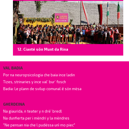
12. Cianté sön Munt da Rina
VAL BADIA
Por na neuropsicologia che baia ince ladin
Tizes, strinaries y ince val’ bur’ fosch
Badia: Le plann de svilup comunal é sön mësa
GHERDEINA
Na giaurida, n teater y n drë’ bredl
Na dunfierta per i mëndri y la mëndres
"Ne pensan nia che l pudëssa unì mo piec"