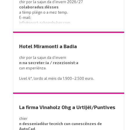
chir por la sajun da d’invern 2026/27
colaboradus:dësses
a tëmp plëgn o a mez temp.
E-mail:
info@sport-schoenhuber.com
- Tel. 0474 555141
Hotel Miramonti a Badia
chir por la sajun da d’invern
n:na secreter:ia / rezezionist:a
cun esperiënza.
Livel 4°, lordo al mëis da 1.900–2.500 euro.
Prëibel mené le curriculum a
info@miramontihotel.it
o telefoné al
0471 839661
La firma Vinaholz Ohg a Urtijëi/Puntives
chier
n desseniadëur tecnich cun cunescënzes
de
AutoCad
.