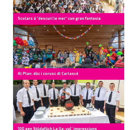
Scolars á "descurí le mer" cun gran fantasia
Al Plan: düc i corusc dl Carlascé
100 agn Stüdafüch La Ila: val’ impresciuns