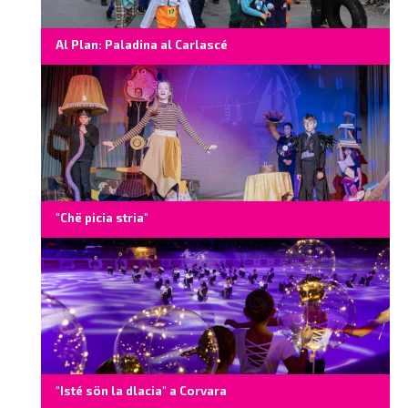
Al Plan: Paladina al Carlascé
"Chë picia stria"
"Isté sön la dlacia" a Corvara