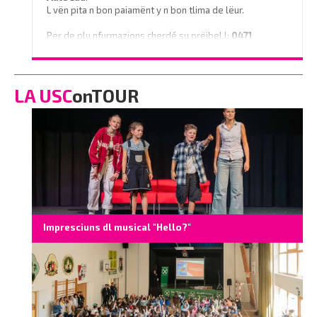
L vën pita n bon paiamënt y n bon tlima de lëur.
Per de plu nfurmazions cherdé su prëibel l:
0471
796350
o scrì na e-mail a
info@vinaholz.com
LA USC
onTOUR
Impresciuns dl musical "Hello?"