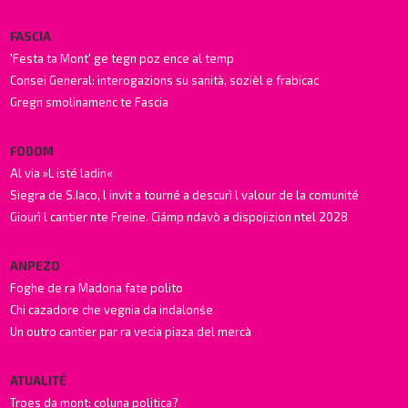
FASCIA
'Festa ta Mont' ge tegn poz ence al temp
Consei General: interogazions su sanità, sozièl e frabicac
Gregn smolinamenc te Fascia
FODOM
Al via »L isté ladin«
Siegra de S.Iaco, l invit a tourné a descurì l valour de la comunité
Giourì l cantier nte Freine. Ciámp ndavò a dispojizion ntel 2028
ANPEZO
Foghe de ra Madona fate polito
Chi cazadore che vegnia da indalonśe
Un outro cantier par ra vecia piaza del mercà
ATUALITÉ
Troes da mont: coluna politica?