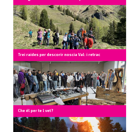
Trei raides per descorir noscia Val: i retrac
Che él per te l vet?