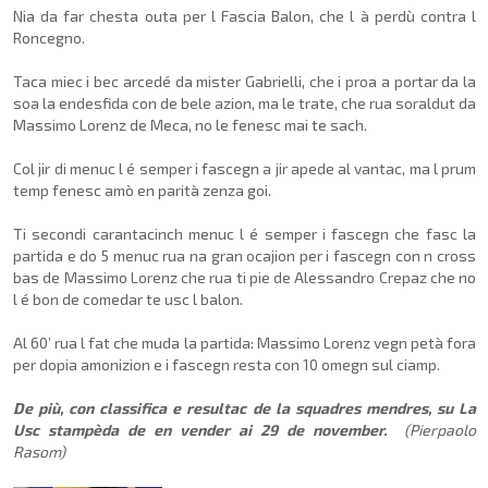
Nia da far chesta outa per l Fascia Balon, che l à perdù contra l
Roncegno.
Taca miec i bec arcedé da mister Gabrielli, che i proa a portar da la
soa la endesfida con de bele azion, ma le trate, che rua soraldut da
Massimo Lorenz de Meca, no le fenesc mai te sach.
Col jir di menuc l é semper i fascegn a jir apede al vantac, ma l prum
temp fenesc amò en parità zenza goi.
Ti secondi carantacinch menuc l é semper i fascegn che fasc la
partida e do 5 menuc rua na gran ocajion per i fascegn con n cross
bas de Massimo Lorenz che rua ti pie de Alessandro Crepaz che no
l é bon de comedar te usc l balon.
Al 60’ rua l fat che muda la partida: Massimo Lorenz vegn petà fora
per dopia amonizion e i fascegn resta con 10 omegn sul ciamp.
De più, con classifica e resultac de la squadres mendres, su La
Usc stampèda de en vender ai 29 de november.
(Pierpaolo
Rasom)