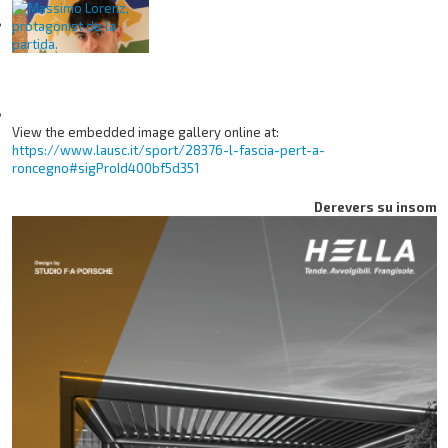
View the embedded image gallery online at:
https://www.lausc.it/sport/28376-l-fascia-pert-a-
roncegno#sigProId400bf5d351
Derevers su insom