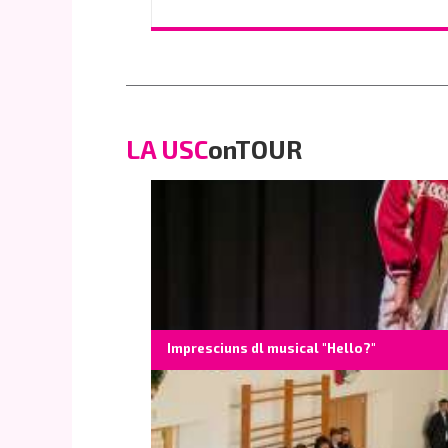
o scrì na e-mail a
info@vinaholz.com
LA USC
onTOUR
Impresciuns dl musical "Hello?"