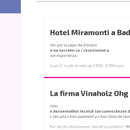
Hotel Miramonti a Bad
chir por la sajun da d’invern
n:na secreter:ia / rezezionist:a
cun esperiënza.
Livel 4°, lordo al mëis da 1.900–2.500 euro.
Prëibel mené le curriculum a
info@miramontihotel.it
La firma Vinaholz Ohg 
o telefoné al
0471 839661
chier
n desseniadëur tecnich cun cunescënzes
L vën pita n bon paiamënt y n bon tlima de lëu
Per de plu nfurmazions cherdé su prëibel l:
0