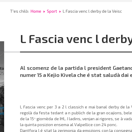
T'es chilò:
Home
Sport
L Fascia venc l derby de la Veisc
L Fascia venc l derby
Al scomenz de la partida l president Gaeta
ta
25
numer 15 a Kejio Kivela che é stat saludà dai 
rac
ra
L Fascia venc per 3 a 2 l classich e mai banal derby de la 
regolà da festa tedant a n publich de la gran ocajions, bel
de la 15^ giornèda de IHL. I ladins, venjan ai rigores, se à 
la quinta posizion ensema al Valpellice con 24 ponc.
al
Dantfora l é stat la zerimonia da emozions con la consegna d