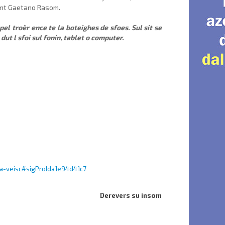
ent Gaetano Rasom.
pel troèr ence te la boteighes de sfoes. Sul sit se
ut l sfoi sul fonin, tablet o computer.
la-veisc#sigProIda1e94d41c7
Derevers su insom