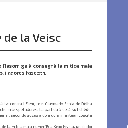
 de la Veisc
no Rasom ge à consegnà la mitica maia
ex jiadores fascegn.
Veisc contra l Fiem, te n Gianmario Scola de Dèlba
eche mile spetadores. La partida à serà su l chèder
vadagnà l secondo suzes a do a do e i mantegn coscita
e la mitica maia numer 15 a Kejio Kivela, un di idoi