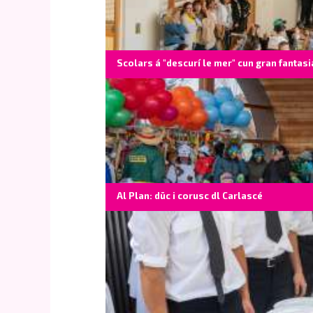
Scolars á "descurí le mer" cun gran fantasi
Al Plan: düc i corusc dl Carlascé