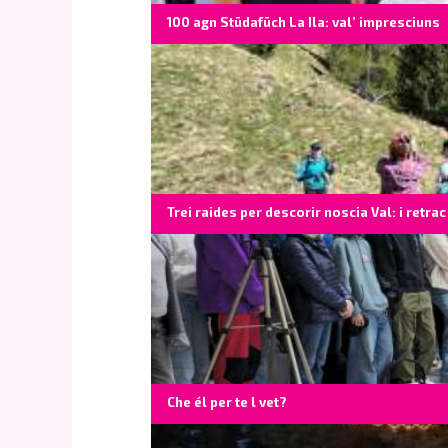
100 agn Stüdafüch La Ila: val’ impresciuns
Trei raides per descorir noscia Val: i retrac
Che él per te l vet?