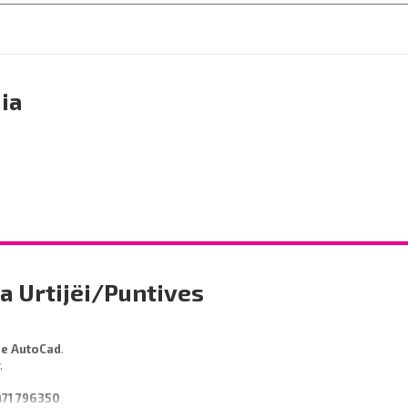
ia
a Urtijëi/Puntives
de AutoCad
.
r.
471 796350