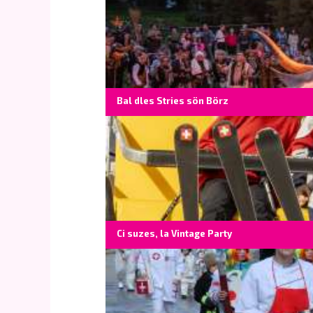
Bal dles Stries sön Börz
Ci suzes, la Vintage Party