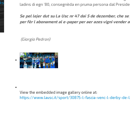
ladins di egn ’80, consegnèda en pruma persona dal Presid
Se pel lejer dut su La Usc nr 47 dai 5 de dezember, che se 
per fèr l abonament al e-paper per aer azes vigni vender a d
(Giorgio Pedron)
View the embedded image gallery online at:
https://www.lausc.it/sport/30875-l-fascia-venc-l-derby-de-