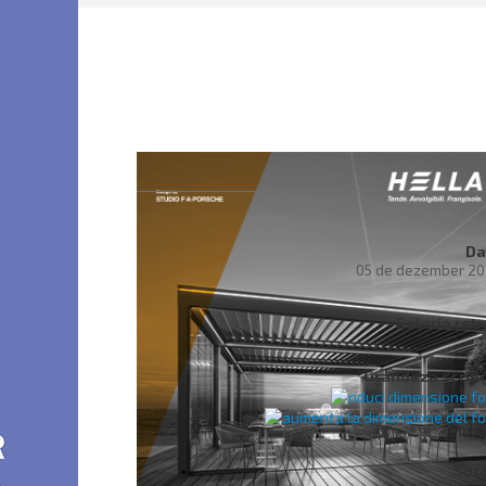
Da
05 de dezember 20
Galaria ret
Grandeza scritu
Soci