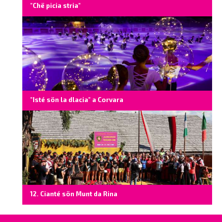
"Chë picia stria"
"Isté sön la dlacia" a Corvara
12. Cianté sön Munt da Rina