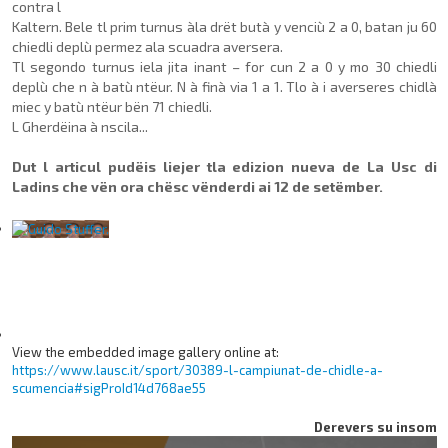
contra l
Kaltern. Bele tl prim turnus àla drët butà y venciù 2 a 0, batan ju 60
chiedli deplù permez ala scuadra aversera.
Tl segondo turnus iela jita inant – for cun 2 a 0 y mo 30 chiedli
deplù che n à batù ntëur. N à finà via 1 a 1. Tlo à i averseres chidlà
miec y batù ntëur bën 71 chiedli.
L Gherdëina à nscila...
Dut l articul pudëis liejer tla edizion nueva de La Usc di
Ladins che vën ora chësc vënderdi ai 12 de setëmber.
View the embedded image gallery online at:
https://www.lausc.it/sport/30389-l-campiunat-de-chidle-a-
scumencia#sigProId14d768ae55
Derevers su insom