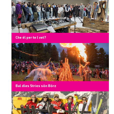
Che él per te l vet?
Bal dles Stries sön Börz