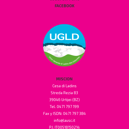
FACEBOOK
MISCION
Cesa di Ladins
Streda Rezia 83
39046 Urtijei (BZ)
Tel. 0471 797 199
Fax y ISDN: 0471 797 384
info@lausc.it
P.I. IT00518150214