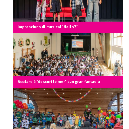
Impresciuns dl musical "Hello?"
Scolars á "descurí le mer" cun gran fantasia