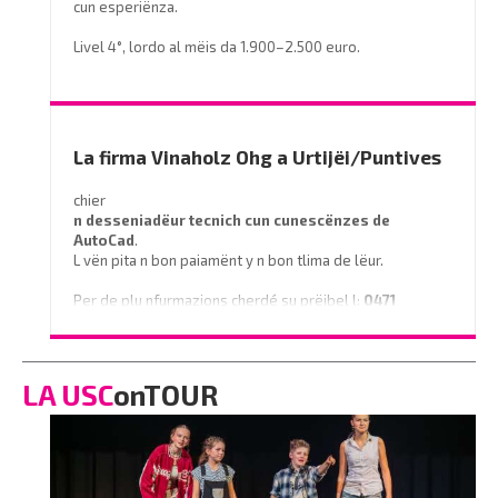
cun esperiënza.
Livel 4°, lordo al mëis da 1.900–2.500 euro.
Prëibel mené le curriculum a
info@miramontihotel.it
o telefoné al
0471 839661
La firma Vinaholz Ohg a Urtijëi/Puntives
chier
n desseniadëur tecnich cun cunescënzes
de
AutoCad
.
L vën pita n bon paiamënt y n bon tlima de lëur.
Per de plu nfurmazions cherdé su prëibel l:
0471
796350
o scrì na e-mail a
info@vinaholz.com
LA USC
onTOUR