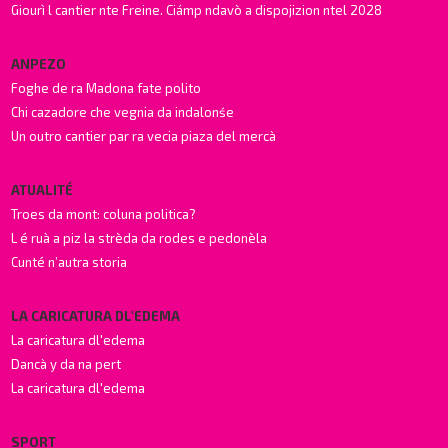
Giourì l cantier nte Freine. Ciámp ndavò a dispojizion ntel 2028
ANPEZO
Foghe de ra Madona fate polito
Chi cazadore che vegnia da indalonśe
Un outro cantier par ra vecia piaza del mercà
ATUALITÉ
Troes da mont: coluna politica?
L é ruà a piz la strèda da rodes e pedonèla
Cunté n’autra storia
LA CARICATURA DL'EDEMA
La caricatura dl'edema
Dancà y da na pert
La caricatura dl'edema
SPORT