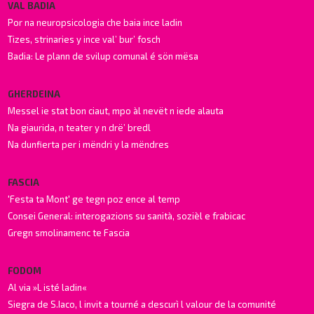
VAL BADIA
Por na neuropsicologia che baia ince ladin
Tizes, strinaries y ince val’ bur’ fosch
Badia: Le plann de svilup comunal é sön mësa
GHERDEINA
Messel ie stat bon ciaut, mpo àl nevët n iede alauta
Na giaurida, n teater y n drë’ bredl
Na dunfierta per i mëndri y la mëndres
FASCIA
'Festa ta Mont' ge tegn poz ence al temp
Consei General: interogazions su sanità, sozièl e frabicac
Gregn smolinamenc te Fascia
FODOM
Al via »L isté ladin«
Siegra de S.Iaco, l invit a tourné a descurì l valour de la comunité