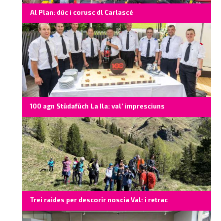
Al Plan: düc i corusc dl Carlascé
100 agn Stüdafüch La Ila: val’ impresciuns
Trei raides per descorir noscia Val: i retrac