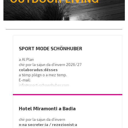
SPORT MODE SCHÖNHUBER
a Al Plan
chir por la sajun da d’invern 2026/27
colaboradus:dësses
a tëmp plëgn o a mez temp.
E-mail:
info@sport-schoenhuber.com
- Tel. 0474 555141
Hotel Miramonti a Badia
chir por la sajun da d’invern
n:na secreter:ia / rezezionist:a