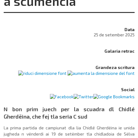
à scumencià
Data
25 de setember 2025
Galaria retrac
Grandeza scritura
Social
N bon prim juech per la scuadra dl Chidlé
Gherdëina, che fej tla seria C sud
La prima partida de campiunat dla lia Chidlé Gherdëina ie unida
jugheda n vënderdi ai 19 de setëmber tla chidladoia de Sëlva