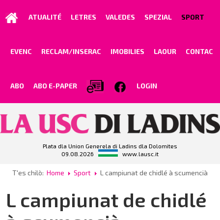
ATUALITÉ
LETRES
VALEDES
SPEZIAL
SPORT
EVENC
RECLAM/INSERAC
IMOBILIES
LAOUR
CONTAC
ABO
ABO E-PAPER
LOGIN
Plata dla Union Generela di Ladins dla Dolomites
09.08.2026
www.lausc.it
T'es chilò:
Home
Sport
L campiunat de chidlé à scumencià
L campiunat de chidlé