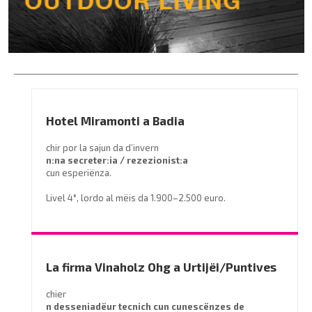
Hotel Miramonti a Badia
chir por la sajun da d’invern
n:na secreter:ia / rezezionist:a
cun esperiënza.
Livel 4°, lordo al mëis da 1.900–2.500 euro.
Prëibel mené le curriculum a
info@miramontihotel.it
o telefoné al
0471 839661
La firma Vinaholz Ohg a Urtijëi/Puntives
chier
n desseniadëur tecnich cun cunescënzes
de