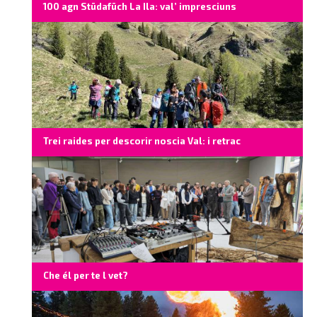
100 agn Stüdafüch La Ila: val’ impresciuns
Trei raides per descorir noscia Val: i retrac
Che él per te l vet?