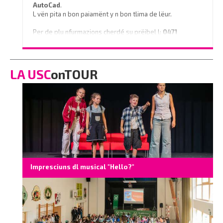
AutoCad
.
L vën pita n bon paiamënt y n bon tlima de lëur.
Per de plu nfurmazions cherdé su prëibel l:
0471
796350
o scrì na e-mail a
info@vinaholz.com
LA USC
onTOUR
Impresciuns dl musical "Hello?"