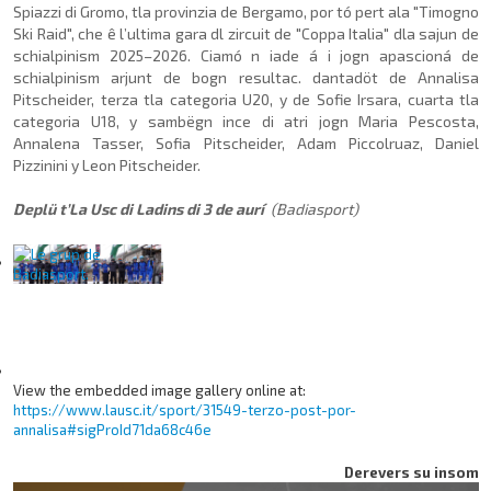
Spiazzi di Gromo, tla provinzia de Bergamo, por tó pert ala "Timogno
Ski Raid", che ê l’ultima gara dl zircuit de "Coppa Italia" dla sajun de
schialpinism 2025–2026. Ciamó n iade á i jogn apascioná de
schialpinism arjunt de bogn resultac. dantadöt de Annalisa
Pitscheider, terza tla categoria U20, y de Sofie Irsara, cuarta tla
categoria U18, y sambëgn ince di atri jogn Maria Pescosta,
Annalena Tasser, Sofia Pitscheider, Adam Piccolruaz, Daniel
Pizzinini y Leon Pitscheider.
Deplü t’La Usc di Ladins di 3 de aurí
(Badiasport)
View the embedded image gallery online at:
https://www.lausc.it/sport/31549-terzo-post-por-
annalisa#sigProId71da68c46e
Derevers su insom