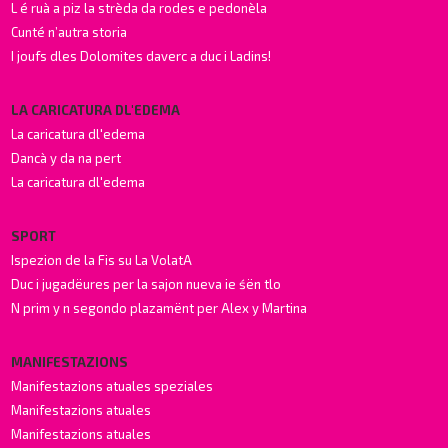
L é ruà a piz la strèda da rodes e pedonèla
Cunté n’autra storia
I joufs dles Dolomites daverc a duc i Ladins!
LA CARICATURA DL'EDEMA
La caricatura dl'edema
Dancà y da na pert
La caricatura dl'edema
SPORT
Ispezion de la Fis su La VolatA
Duc i jugadëures per la sajon nueva ie śën tlo
N prim y n segondo plazamënt per Alex y Martina
MANIFESTAZIONS
Manifestazions atuales speziales
Manifestazions atuales
Manifestazions atuales