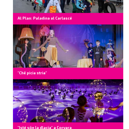
Al Plan: Paladina al Carlascé
"Chë picia stria"
"Isté sön la dlacia" a Corvara