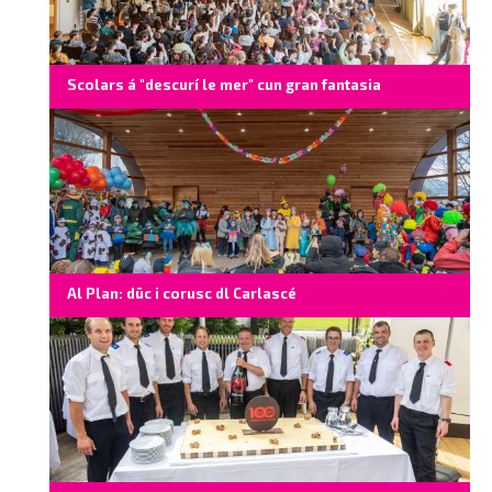
Scolars á "descurí le mer" cun gran fantasia
Al Plan: düc i corusc dl Carlascé