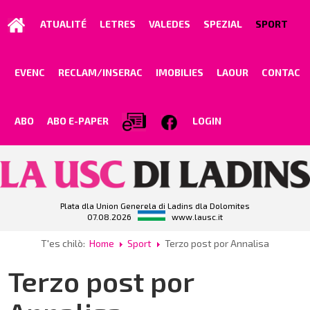
ATUALITÉ
LETRES
VALEDES
SPEZIAL
SPORT
EVENC
RECLAM/INSERAC
IMOBILIES
LAOUR
CONTAC
ABO
ABO E-PAPER
LOGIN
Plata dla Union Generela di Ladins dla Dolomites
07.08.2026
www.lausc.it
T'es chilò:
Home
Sport
Terzo post por Annalisa
Terzo post por