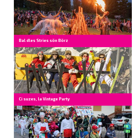
Bal dles Stries sön Börz
Ci suzes, la Vintage Party