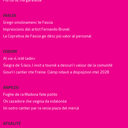
FASCIA
Gregn smolinamenc te Fascia
Imprescions del artist Fernando Brunel
La Coprativa de Fascia ge dèsc più valor al personal
FODOM
Al via »L isté ladin«
Siegra de S.Iaco, l invit a tourné a descurì l valour de la comunité
Giourì l cantier nte Freine. Ciámp ndavò a dispojizion ntel 2028
ANPEZO
Foghe de ra Madona fate polito
Chi cazadore che vegnia da indalonśe
Un outro cantier par ra vecia piaza del mercà
ATUALITÉ