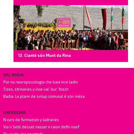
12. Cianté sön Munt da Rina
VAL BADIA
Por na neuropsicologia che baia ince ladin
Tizes, strinaries y ince val’ bur’ fosch
Badia: Le plann de svilup comunal é sön mësa
GHERDEINA
N curs de furmazion y ladraries
Via n Setil dëssel nascer n raion defin nuef
Plu curta, ma garateda