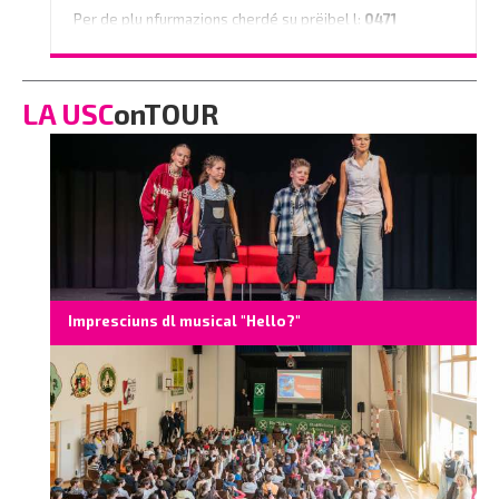
Per de plu nfurmazions cherdé su prëibel l:
0471
796350
o scrì na e-mail a
info@vinaholz.com
LA USC
onTOUR
Impresciuns dl musical "Hello?"