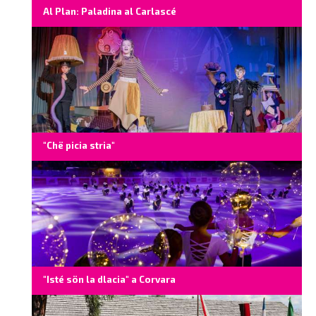
Al Plan: Paladina al Carlascé
"Chë picia stria"
"Isté sön la dlacia" a Corvara