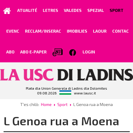
ATUALITÉ
LETRES
VALEDES
SPEZIAL
SPORT
EVENC
RECLAM/INSERAC
IMOBILIES
LAOUR
CONTAC
ABO
ABO E-PAPER
LOGIN
Plata dla Union Generela di Ladins dla Dolomites
09.08.2026
www.lausc.it
T'es chilò:
Home
Sport
L Genoa rua a Moena
L Genoa rua a Moena