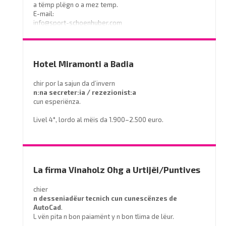
a tëmp plëgn o a mez temp.
E-mail:
info@sport-schoenhuber.com
- Tel. 0474 555141
Hotel Miramonti a Badia
chir por la sajun da d’invern
n:na secreter:ia / rezezionist:a
cun esperiënza.
Livel 4°, lordo al mëis da 1.900–2.500 euro.
Prëibel mené le curriculum a
info@miramontihotel.it
o telefoné al
0471 839661
La firma Vinaholz Ohg a Urtijëi/Puntives
chier
n desseniadëur tecnich cun cunescënzes
de
AutoCad
.
L vën pita n bon paiamënt y n bon tlima de lëur.