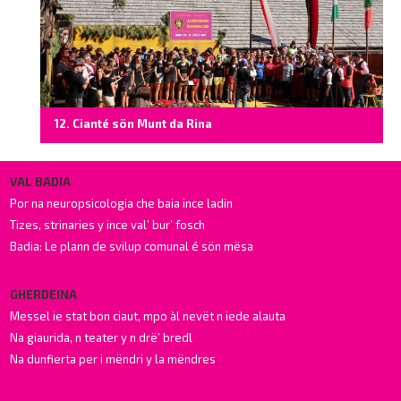
12. Cianté sön Munt da Rina
VAL BADIA
Por na neuropsicologia che baia ince ladin
Tizes, strinaries y ince val’ bur’ fosch
Badia: Le plann de svilup comunal é sön mësa
GHERDEINA
Messel ie stat bon ciaut, mpo àl nevët n iede alauta
Na giaurida, n teater y n drë’ bredl
Na dunfierta per i mëndri y la mëndres