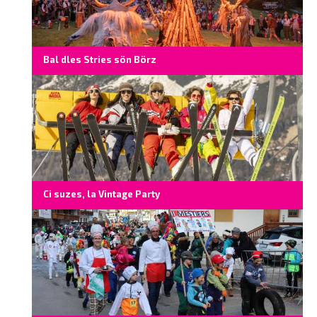
Bal dles Stries sön Börz
Ci suzes, la Vintage Party