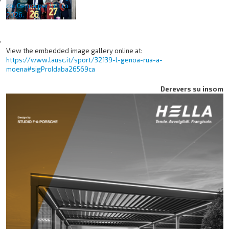
View the embedded image gallery online at:
https://www.lausc.it/sport/32139-l-genoa-rua-a-
moena#sigProIdaba26569ca
Derevers su insom