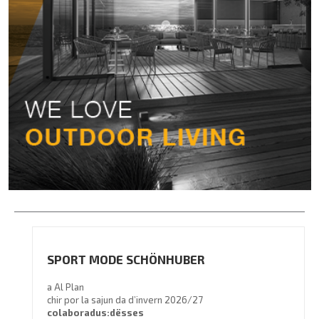
SPORT MODE SCHÖNHUBER
a Al Plan
chir por la sajun da d’invern 2026/27
colaboradus:dësses