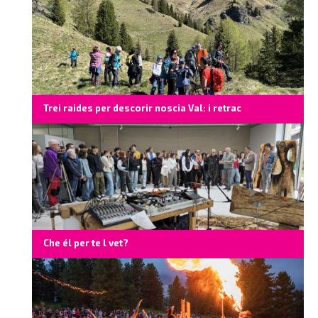
Trei raides per descorir noscia Val: i retrac
Che él per te l vet?