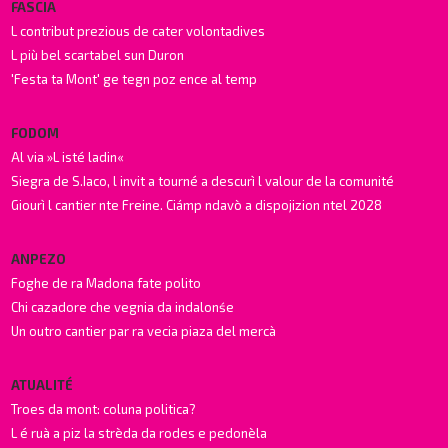
FASCIA
L contribut prezious de cater volontadives
L più bel scartabel sun Duron
'Festa ta Mont' ge tegn poz ence al temp
FODOM
Al via »L isté ladin«
Siegra de S.Iaco, l invit a tourné a descurì l valour de la comunité
Giourì l cantier nte Freine. Ciámp ndavò a dispojizion ntel 2028
ANPEZO
Foghe de ra Madona fate polito
Chi cazadore che vegnia da indalonśe
Un outro cantier par ra vecia piaza del mercà
ATUALITÉ
Troes da mont: coluna politica?
L é ruà a piz la strèda da rodes e pedonèla