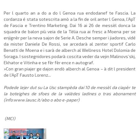
Per l quarto an a do a do l Genoa rua endodanef te Fascia. La
cordanza é stata sotescrita amò a la fin de oril anter l Genoa, l’ApT
de Fascia e Trentino Marketing. Dai 16 ai 26 de messèl donca la
squadra de balon più veia de la Tèlia rua ai fresc a Moena per se
enjignèr per la neva sajon de Serie A. Desche semper i jiadores, vidé
da mister Daniele De Rossi, se arcedarà al zenter sportif Carlo
Benatti de Moena e i sarà de alberch al Wellness Hotel Dolomia de
Soraga. I sostegnidores podarà coscita veder da vejin Malinovs’skj,
Ekhator e Vitinha e se fèr fèr ence n autograf.
»Con gran piajer ge dajon endò alberch al Genoa – à dit l president
de l’ApT Fausto Lorenz...
Podede lejer dut su La Usc stampèda dai 10 de messèl da ciapèr te
la boteighes de sfoes de la valèdes ladines o tras abonament
(info:www.lausc.it/abo o abo e-paper)
(MCI)