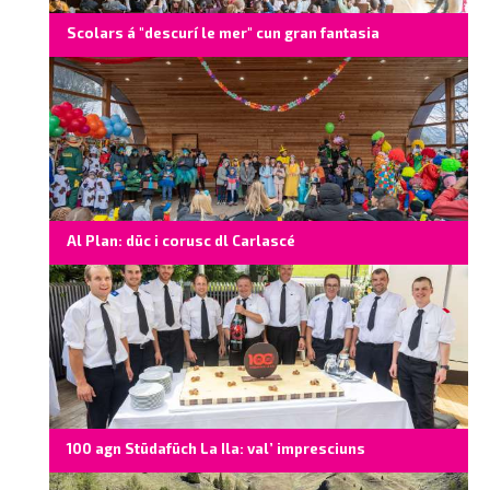
Scolars á "descurí le mer" cun gran fantasia
Al Plan: düc i corusc dl Carlascé
100 agn Stüdafüch La Ila: val’ impresciuns