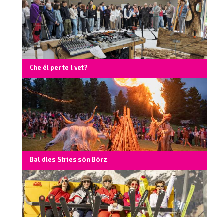
Che él per te l vet?
Bal dles Stries sön Börz