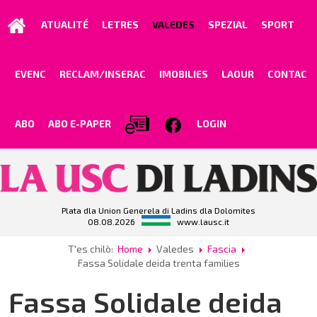
ATUALITÉ
LETRES
VALEDES
SPEZIAL
SPORT
EVENC
RECLAM/INSERAC
IMOBILIES
LAOUR
CONTAC
ABO
ABO E-PAPER
LOGIN
Plata dla Union Generela di Ladins dla Dolomites
08.08.2026
www.lausc.it
T'es chilò:
Home
Valedes
Fascia
Fassa Solidale deida trenta families
Fassa Solidale deida