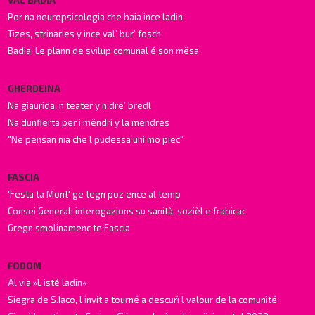
Por na neuropsicologia che baia ince ladin
Tizes, strinaries y ince val’ bur’ fosch
Badia: Le plann de svilup comunal é sön mësa
GHERDEINA
Na giaurida, n teater y n drë’ bredl
Na dunfierta per i mëndri y la mëndres
"Ne pensan nia che l pudëssa unì mo piec"
FASCIA
'Festa ta Mont' ge tegn poz ence al temp
Consei General: interogazions su sanità, sozièl e frabicac
Gregn smolinamenc te Fascia
FODOM
Al via »L isté ladin«
Siegra de S.Iaco, l invit a tourné a descurì l valour de la comunité