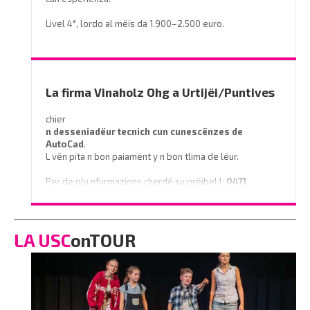
Livel 4°, lordo al mëis da 1.900–2.500 euro.
Prëibel mené le curriculum a
info@miramontihotel.it
o telefoné al
0471 839661
La firma Vinaholz Ohg a Urtijëi/Puntives
chier
n desseniadëur tecnich cun cunescënzes
de
AutoCad
.
L vën pita n bon paiamënt y n bon tlima de lëur.
Per de plu nfurmazions cherdé su prëibel l:
0471
796350
o scrì na e-mail a
info@vinaholz.com
LA USC
onTOUR