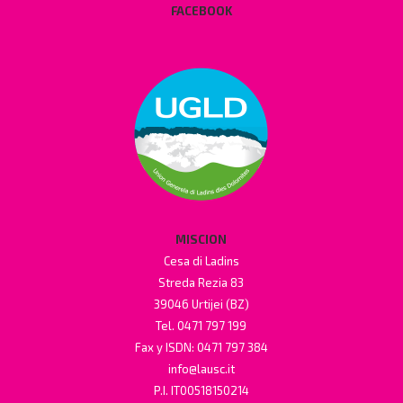
FACEBOOK
MISCION
Cesa di Ladins
Streda Rezia 83
39046 Urtijei (BZ)
Tel. 0471 797 199
Fax y ISDN: 0471 797 384
info@lausc.it
P.I. IT00518150214