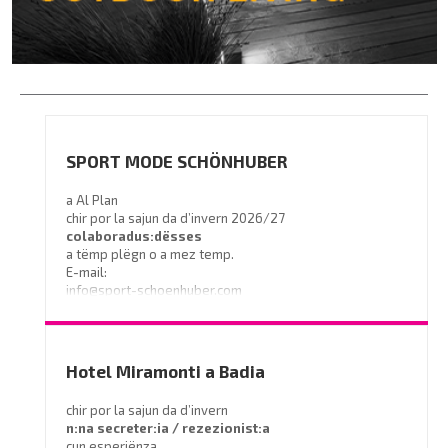
SPORT MODE SCHÖNHUBER
a Al Plan
chir por la sajun da d’invern 2026/27
colaboradus:dësses
a tëmp plëgn o a mez temp.
E-mail:
info@sport-schoenhuber.com
- Tel. 0474 555141
Hotel Miramonti a Badia
chir por la sajun da d’invern
n:na secreter:ia / rezezionist:a
cun esperiënza.