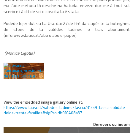
ma l’aee metuda ló desche na batuda, enveze duc me à tout sul
scerio e i à dit de sci e coscita la é stata.
Podede lejer dut su La Usc dai 27 de firé da ciapèr te la boteighes
de sfoes de la valèdes ladines o tras abonament
(info:www.lausc.it/abo o abo e-paper)
(Monica Cigolla)
View the embedded image gallery online at:
https://www.lausc.it/valedes-ladines/fascia/31359-fassa-solidale-
deida-trenta-families#sigProIdb010408a37
Derevers su insom