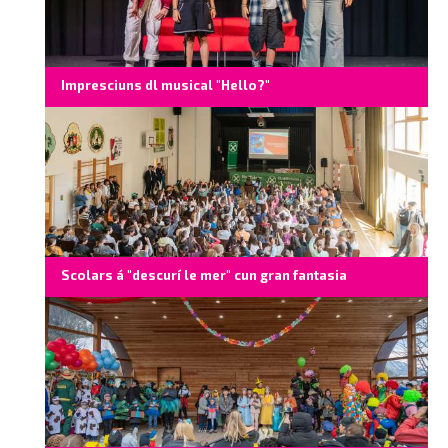
Impresciuns dl musical "Hello?"
Scolars á "descurí le mer" cun gran fantasia