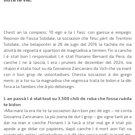
Chest an la compiesc 10 egn e la l fasc con gaissa e empegn.
Rejonon de Fassa Solidale, la sociazion che fèsc pèrt de Trentino
Solidale, che belapontin ai 28 de jugn del 2016 la tachèa ite sia
atività de regoeta e spartijon de magnadiva a termen. Fin a canche
l é stat bon l responsabol l é stat Floriano Bernard da Pera, da
canche l ne à lascià, l era i prumes de dezember del 2024, sia
ritajon é stata tout su da Giovanna Zancanaro da Vich che va inant
con n bon grop de volontadives. Chesta sociazion à doi gregn
meric: jir a tor su la magnadiva che vegnissa trata te bidon e la dèr
fora a la families che à più debesegn.
L an passà l é stat tout su 3.500 chili de roba che fossa ruèda
te bidon
»Mia mare la era ite te la sociazion da n bon pec de egn – ne conta
Giovanna Zancanaro, la più joena de dut l grop – gio ogne tant jie a
dar na man e canche Floriano l à tacà a star mal ge é stat più
apede a ge didar coi papieres, dapò canche l é mort aon fat na
scontrada anter i volontadives e é dit che aesse podù jir inant gio,