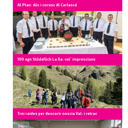
Al Plan: düc i corusc dl Carlascé
100 agn Stüdafüch La Ila: val’ impresciuns
Trei raides per descorir noscia Val: i retrac