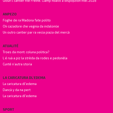
Giourì l cantier nte Freine. Ciámp ndavò a dispojizion ntel 2028
ANPEZO
Foghe de ra Madona fate polito
Chi cazadore che vegnia da indalonśe
Un outro cantier par ra vecia piaza del mercà
ATUALITÉ
Troes da mont: coluna politica?
L é ruà a piz la strèda da rodes e pedonèla
Cunté n’autra storia
LA CARICATURA DL'EDEMA
La caricatura dl'edema
Dancà y da na pert
La caricatura dl'edema
SPORT