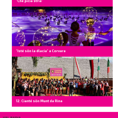
"Chë picia stria"
"Isté sön la dlacia" a Corvara
12. Cianté sön Munt da Rina
VAL BADIA