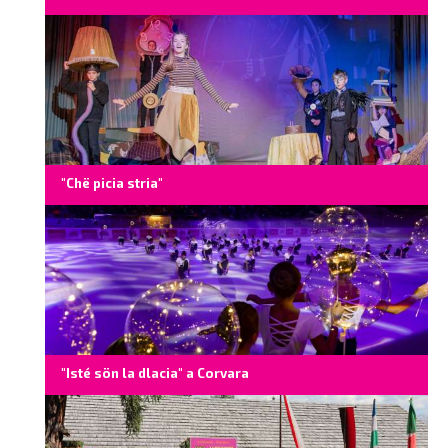
"Chë picia stria"
"Isté sön la dlacia" a Corvara