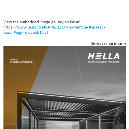
View the embedded image gallery online at:
https://www.lausc.it/atualite/32137-la-ikastola-tl-paesc-
basch#sigProId5ebb11ba11
Derevers su insom