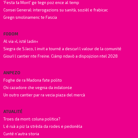
'Festa ta Mont' ge tegn poz ence al temp
Consei General: interogazions su sanità, sozièl e frabicac
Gregn smolinamenc te Fascia
FODOM
Al via »L isté ladin«
Siegra de S.Iaco, l invit a tourné a descurì l valour de la comunité
Giourì l cantier nte Freine. Ciámp ndavò a dispojizion ntel 2028
ANPEZO
Foghe de ra Madona fate polito
Chi cazadore che vegnia da indalonśe
Un outro cantier par ra vecia piaza del mercà
ATUALITÉ
Troes da mont: coluna politica?
L é ruà a piz la strèda da rodes e pedonèla
Cunté n’autra storia