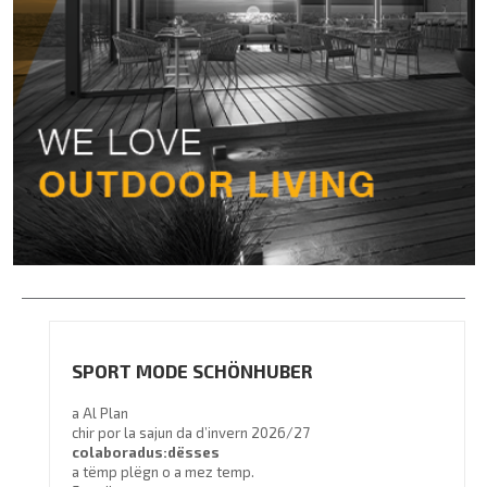
SPORT MODE SCHÖNHUBER
a Al Plan
chir por la sajun da d’invern 2026/27
colaboradus:dësses
a tëmp plëgn o a mez temp.