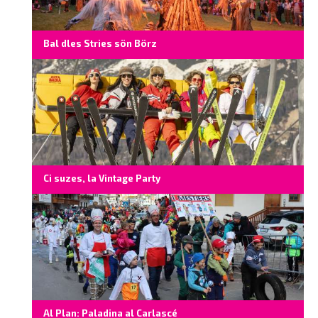
Bal dles Stries sön Börz
Ci suzes, la Vintage Party
Al Plan: Paladina al Carlascé