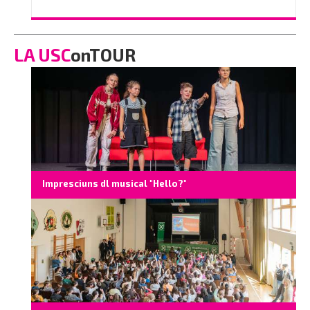
796350
o scrì na e-mail a
info@vinaholz.com
LA USC
onTOUR
Impresciuns dl musical "Hello?"