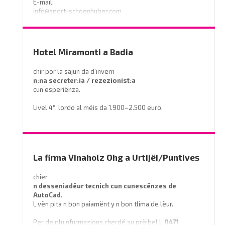
E-mail:
info@sport-schoenhuber.com
- Tel. 0474 555141
Hotel Miramonti a Badia
chir por la sajun da d’invern
n:na secreter:ia / rezezionist:a
cun esperiënza.
Livel 4°, lordo al mëis da 1.900–2.500 euro.
Prëibel mené le curriculum a
info@miramontihotel.it
o telefoné al
0471 839661
La firma Vinaholz Ohg a Urtijëi/Puntives
chier
n desseniadëur tecnich cun cunescënzes
de
AutoCad
.
L vën pita n bon paiamënt y n bon tlima de lëur.
Per de plu nfurmazions cherdé su prëibel l:
0471