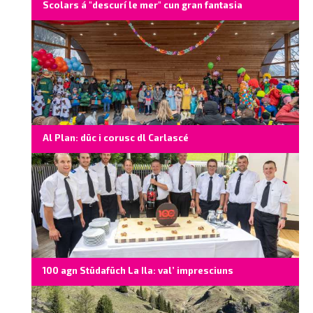
Scolars á "descurí le mer" cun gran fantasia
Al Plan: düc i corusc dl Carlascé
100 agn Stüdafüch La Ila: val’ impresciuns