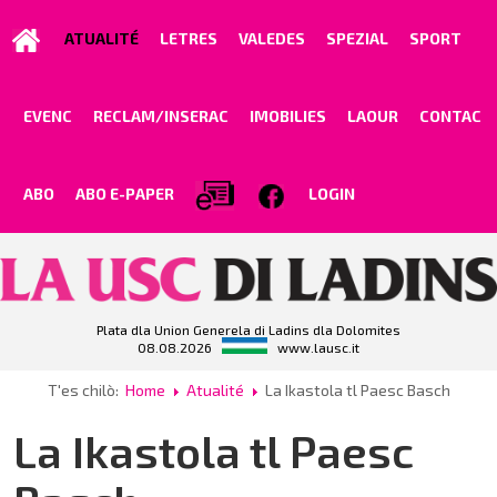
ATUALITÉ
LETRES
VALEDES
SPEZIAL
SPORT
EVENC
RECLAM/INSERAC
IMOBILIES
LAOUR
CONTAC
ABO
ABO E-PAPER
LOGIN
Plata dla Union Generela di Ladins dla Dolomites
08.08.2026
www.lausc.it
T'es chilò:
Home
Atualité
La Ikastola tl Paesc Basch
La Ikastola tl Paesc