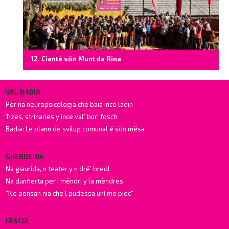
12. Cianté sön Munt da Rina
VAL BADIA
Por na neuropsicologia che baia ince ladin
Tizes, strinaries y ince val’ bur’ fosch
Badia: Le plann de svilup comunal é sön mësa
GHERDEINA
Na giaurida, n teater y n drë’ bredl
Na dunfierta per i mëndri y la mëndres
"Ne pensan nia che l pudëssa unì mo piec"
FASCIA