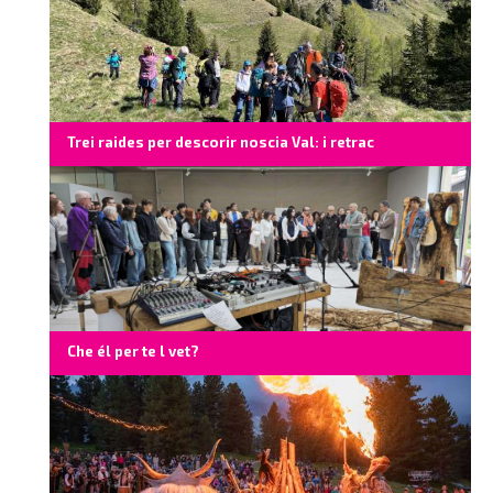
Trei raides per descorir noscia Val: i retrac
Che él per te l vet?