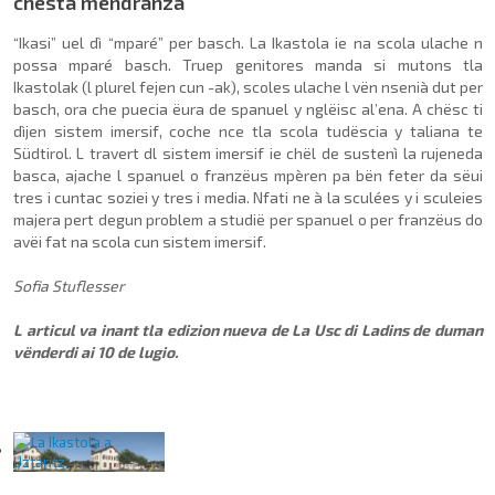
chësta mendranza
“Ikasi” uel dì “mparé” per basch. La Ikastola ie na scola ulache n
possa mparé basch. Truep genitores manda si mutons tla
Ikastolak (l plurel fejen cun -ak), scoles ulache l vën nsenià dut per
basch, ora che puecia ëura de spanuel y nglëisc al’ena. A chësc ti
dìjen sistem imersif, coche nce tla scola tudëscia y taliana te
Südtirol. L travert dl sistem imersif ie chël de sustenì la rujeneda
basca, ajache l spanuel o franzëus mpèren pa bën feter da sëui
tres i cuntac soziei y tres i media. Nfati ne à la sculées y i sculeies
majera pert degun problem a studië per spanuel o per franzëus do
avëi fat na scola cun sistem imersif.
Sofia Stuflesser
L articul va inant tla edizion nueva de La Usc di Ladins de duman
vënderdi ai 10 de lugio.