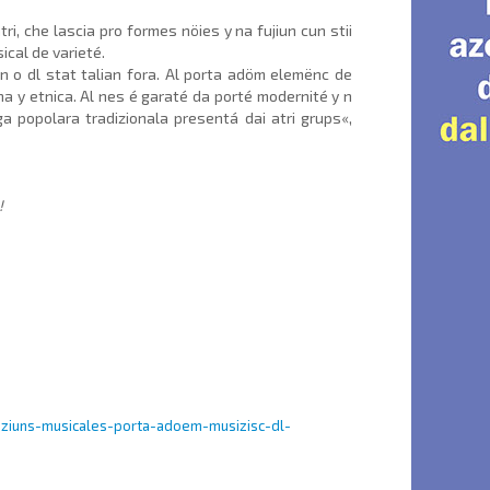
tri, che lascia pro formes nöies y na fujiun cun stii
ical de varieté.
un o dl stat talian fora. Al porta adöm elemënc de
na y etnica. Al nes é garaté da porté modernité y n
 popolara tradizionala presentá dai atri grups«,
!
aziuns-musicales-porta-adoem-musizisc-dl-