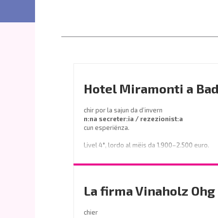
Hotel Miramonti a Bad
chir por la sajun da d’invern
n:na secreter:ia / rezezionist:a
cun esperiënza.
Livel 4°, lordo al mëis da 1.900–2.500 euro.
Prëibel mené le curriculum a
info@miramontihotel.it
La firma Vinaholz Ohg 
o telefoné al
0471 839661
chier