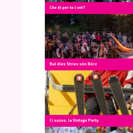
Che él per te l vet?
Bal dles Stries sön Börz
Ci suzes, la Vintage Party