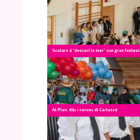
Scolars á "descurí le mer" cun gran fantasi
Al Plan: düc i corusc dl Carlascé