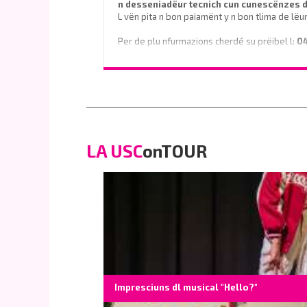
n desseniadëur tecnich cun cunescënzes
L vën pita n bon paiamënt y n bon tlima de lëu
Per de plu nfurmazions cherdé su prëibel l:
0
o scrì na e-mail a
info@vinaholz.com
LA USC
onTOUR
Impresciuns dl musical "Hello?"