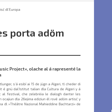
isć dl’Europa
es porta adöm
sic Project«, olache al á rapresenté la
a
nger, s’á esibí ai 15 de jügn a Algeri, tl cheder di
t é gnü dal’Istitut talian dla Cultura de Algeri y á
 al festival, che zelebrëia le dialogh danter les
n ocajiun dla 26ejima ediziun él rové adöm artisć y
dina dl »Théâtre Nazional Mahieddine Bachtarzi« de