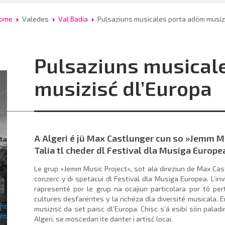
ome
Valedes
Val Badia
Pulsaziuns musicales porta adöm musiz
Pulsaziuns musical
musizisć dl’Europa
A Algeri é jü Max Castlunger cun so »Jemm Mu
ta
026
Talia tl cheder dl Festival dla Musiga Europe
Le grup »Jemm Music Project«, sot ala direziun de Max Castlu
rac
conzerc y di spetacui dl Festival dla Musiga Europea. L’invi
rapresenté por le grup na ocajiun particolara por tó pert
ra
cultures desfarëntes y la richëza dla diversité musicala. E
musizisć da set paisc dl’Europa. Chisc s’á esibí sön pala­
Algeri, se moscedan ite danter i artisć locai.