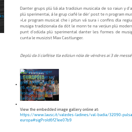
Danter grups plü liá ala tradiziun musicala de so raiun y d’a
al
plü sperimentai, á le grup ciafé le dër’ post te n pro­gram mus
»Le program musical che i pitun vá sura i confins dla regi
musiga tradizionala da döt le monn te na verjiun plü mo­der
punt d’odüda plü sperimental danter les formes de musiga
cunta le musizist Max Castlunger.
Deplü da lí ciafëise tla ediziun nöia de vëndres ai 3 de messé
View the embedded image gallery online at:
https://www.lausc.it/valedes-ladines/val-badia/32090-puls
europa#sigProId6f21ee07b9