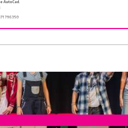
de AutoCad
.
r.
471 796350