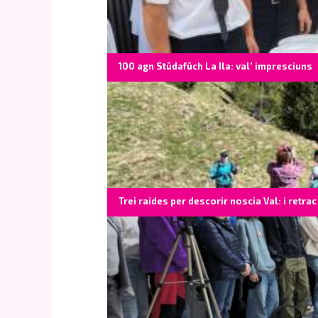
100 agn Stüdafüch La Ila: val’ impresciuns
Trei raides per descorir noscia Val: i retrac