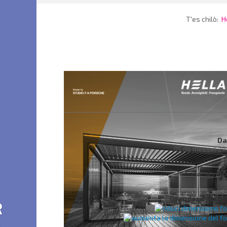
T'es chilò:
H
Da
05 de messel 2
Galaria ret
Grandeza scritu