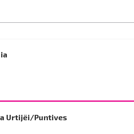
ia
a Urtijëi/Puntives